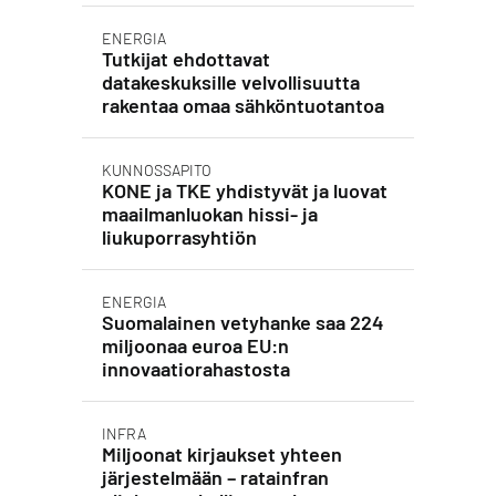
ENERGIA
Tutkijat ehdottavat
datakeskuksille velvollisuutta
rakentaa omaa sähköntuotantoa
KUNNOSSAPITO
KONE ja TKE yhdistyvät ja luovat
maailmanluokan hissi- ja
liukuporrasyhtiön
ENERGIA
Suomalainen vetyhanke saa 224
miljoonaa euroa EU:n
innovaatiorahastosta
INFRA
Miljoonat kirjaukset yhteen
järjestelmään – ratainfran