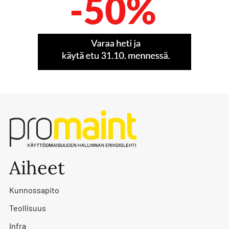
Aiheet
Kunnossapito
Teollisuus
Infra