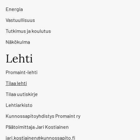
Energia
Vastuullisuus
Tutkimus ja koulutus
Näkökulma
Lehti
Promaint-lehti
Tilaa lehti
Tilaa uutiskirje
Lehtiarkisto
Kunnossapitoyhdistys Promaint ry
Päätoimittaja Jari Kostiainen
jari.kostiainen@kunnossapito.fi