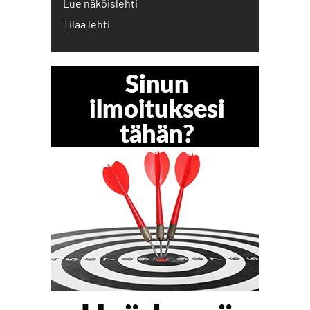
Lue näköislehti
Tilaa lehti