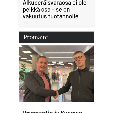
Alkuperäisvaraosa ei ole
pelkkä osa – se on
vakuutus tuotannolle
Promaint
Promaintin ja Suomen