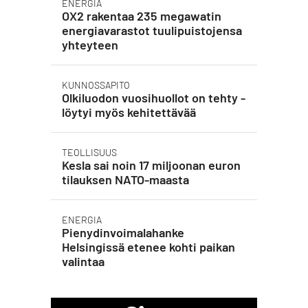
ENERGIA
OX2 rakentaa 235 megawatin
energiavarastot tuulipuistojensa
yhteyteen
KUNNOSSAPITO
Olkiluodon vuosihuollot on tehty -
löytyi myös kehitettävää
TEOLLISUUS
Kesla sai noin 17 miljoonan euron
tilauksen NATO-maasta
ENERGIA
Pienydinvoimalahanke
Helsingissä etenee kohti paikan
valintaa