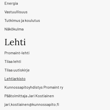
Energia
Vastuullisuus
Tutkimus ja koulutus
Näkökulma
Lehti
Promaint-lehti
Tilaa lehti
Tilaa uutiskirje
Lehtiarkisto
Kunnossapitoyhdistys Promaint ry
Päätoimittaja Jari Kostiainen
jari.kostiainen@kunnossapito.fi