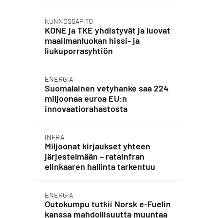
KUNNOSSAPITO
KONE ja TKE yhdistyvät ja luovat
maailmanluokan hissi- ja
liukuporrasyhtiön
ENERGIA
Suomalainen vetyhanke saa 224
miljoonaa euroa EU:n
innovaatiorahastosta
INFRA
Miljoonat kirjaukset yhteen
järjestelmään – ratainfran
elinkaaren hallinta tarkentuu
ENERGIA
Outokumpu tutkii Norsk e-Fuelin
kanssa mahdollisuutta muuntaa