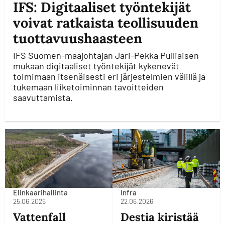
IFS: Digitaaliset työntekijät
voivat ratkaista teollisuuden
tuottavuushaasteen
IFS Suomen-maajohtajan Jari-Pekka Pulliaisen
mukaan digitaaliset työntekijät kykenevät
toimimaan itsenäisesti eri järjestelmien välillä ja
tukemaan liiketoiminnan tavoitteiden
saavuttamista.
Elinkaarihallinta
Infra
25.06.2026
22.06.2026
Vattenfall
Destia kiristää