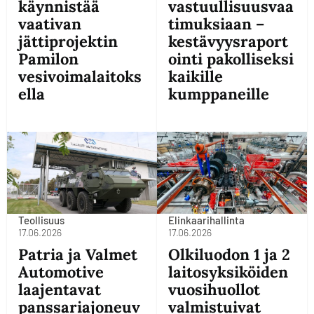
käynnistää
vastuullisuusvaa
vaativan
timuksiaan –
jättiprojektin
kestävyysraport
Pamilon
ointi pakolliseksi
vesivoimalaitoks
kaikille
ella
kumppaneille
Teollisuus
Elinkaarihallinta
17.06.2026
17.06.2026
Patria ja Valmet
Olkiluodon 1 ja 2
Automotive
laitosyksiköiden
laajentavat
vuosihuollot
panssariajoneuv
valmistuivat