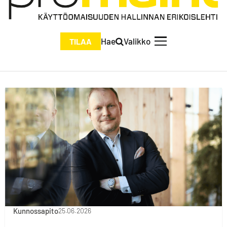
Hae
Valikko
TILAA
Kunnossapito
25.06.2026