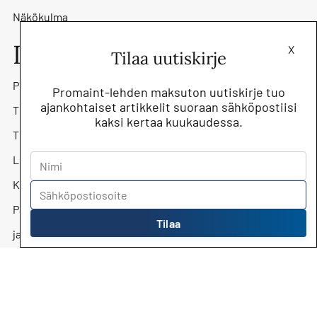
Näkökulma
Lehti
X
Tilaa uutiskirje
Promaint-lehti
Promaint-lehden maksuton uutiskirje tuo
ajankohtaiset artikkelit suoraan sähköpostiisi
Tilaa lehti
kaksi kertaa kuukaudessa.
Tilaa uutiskirje
Lehtiarkisto
Kunnossapitoyhdistys Promaint ry
Päätoimittaja Jari Kostiainen
Tilaa
jari.kostiainen@kunnossapito.fi
Mediamyynti
Mika Säilä, myyntipäällikkö