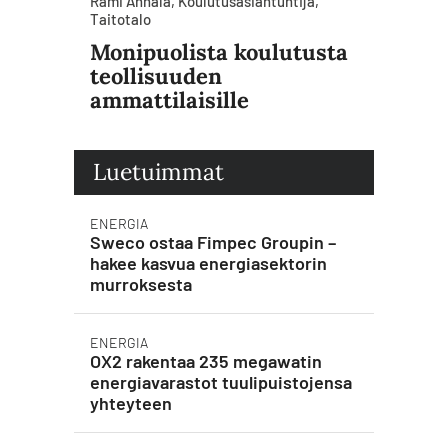
Rami Annala, Koulutusasiantuntija,
Taitotalo
Monipuolista koulutusta
teollisuuden
ammattilaisille
Luetuimmat
ENERGIA
Sweco ostaa Fimpec Groupin –
hakee kasvua energiasektorin
murroksesta
ENERGIA
OX2 rakentaa 235 megawatin
energiavarastot tuulipuistojensa
yhteyteen