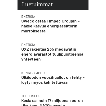
Luetuimmat
ENERGIA
Sweco ostaa Fimpec Groupin –
hakee kasvua energiasektorin
murroksesta
ENERGIA
OX2 rakentaa 235 megawatin
energiavarastot tuulipuistojensa
yhteyteen
KUNNOSSAPITO
Olkiluodon vuosihuollot on tehty -
löytyi myös kehitettävää
TEOLLISUUS
Kesla sai noin 17 miljoonan euron
tilauksen NATO-maasta