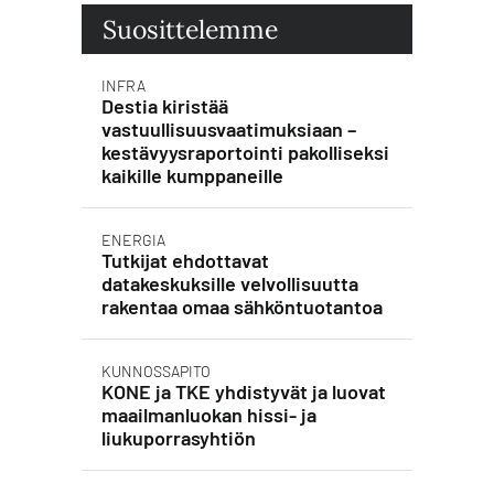
Suosittelemme
INFRA
Destia kiristää
vastuullisuusvaatimuksiaan –
kestävyysraportointi pakolliseksi
kaikille kumppaneille
ENERGIA
Tutkijat ehdottavat
datakeskuksille velvollisuutta
rakentaa omaa sähköntuotantoa
KUNNOSSAPITO
KONE ja TKE yhdistyvät ja luovat
maailmanluokan hissi- ja
liukuporrasyhtiön