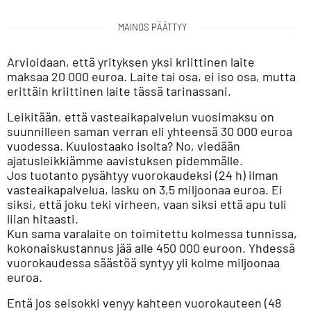
MAINOS PÄÄTTYY
Arvioidaan, että yrityksen yksi kriittinen laite
maksaa 20 000 euroa. Laite tai osa, ei iso osa, mutta
erittäin kriittinen laite tässä tarinassani.
Leikitään, että vasteaikapalvelun vuosimaksu on
suunnilleen saman verran eli yhteensä 30 000 euroa
vuodessa. Kuulostaako isolta? No, viedään
ajatusleikkiämme aavistuksen pidemmälle.
Jos tuotanto pysähtyy vuorokaudeksi (24 h) ilman
vasteaikapalvelua, lasku on 3,5 miljoonaa euroa. Ei
siksi, että joku teki virheen, vaan siksi että apu tuli
liian hitaasti.
Kun sama varalaite on toimitettu kolmessa tunnissa,
kokonaiskustannus jää alle 450 000 euroon. Yhdessä
vuorokaudessa säästöä syntyy yli kolme miljoonaa
euroa.
Entä jos seisokki venyy kahteen vuorokauteen (48