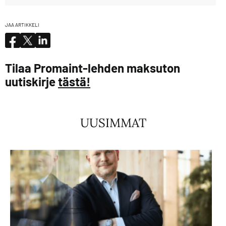
JAA ARTIKKELI
Tilaa Promaint-lehden maksuton
uutiskirje
tästä!
UUSIMMAT