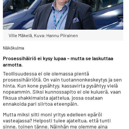
Ville Mäkelä. Kuva: Hannu Piirainen
Näkökulma
Prosessihäiriö ei kysy lupaa – mutta se laskuttaa
armotta.
Teollisuudessa ei ole olemassa pientä
prosessihäiriötä. On vain tuotannonkeskeytys ja sen
hinta. Kun kone pysähtyy, kassavirta pysähtyy vielä
nopeammin. Siksi kunnossapito ei ole kuluerä, vaan
fiksua shakkimaista ajattelua, jossa osataan
ennakoida pari siirtoa eteenpäin.
Mutta miksi silti moni yritys edelleen epäröi
vasteajassa? Helposti tulee ajateltua, että tunti
sinne, toinen tänne. Näinhän me olemme aina