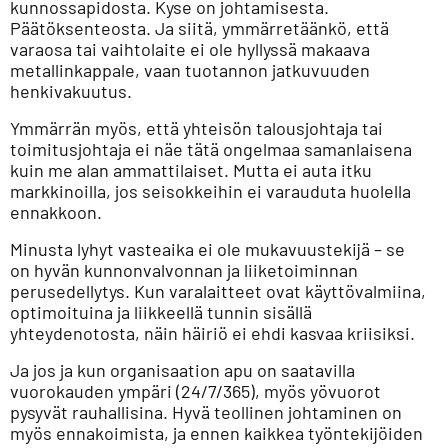
kunnossapidosta. Kyse on johtamisesta.
Päätöksenteosta. Ja siitä, ymmärretäänkö, että
varaosa tai vaihtolaite ei ole hyllyssä makaava
metallinkappale, vaan tuotannon jatkuvuuden
henkivakuutus.
Ymmärrän myös, että yhteisön talousjohtaja tai
toimitusjohtaja ei näe tätä ongelmaa samanlaisena
kuin me alan ammattilaiset. Mutta ei auta itku
markkinoilla, jos seisokkeihin ei varauduta huolella
ennakkoon.
Minusta lyhyt vasteaika ei ole mukavuustekijä – se
on hyvän kunnonvalvonnan ja liiketoiminnan
perusedellytys. Kun varalaitteet ovat käyttövalmiina,
optimoituina ja liikkeellä tunnin sisällä
yhteydenotosta, näin häiriö ei ehdi kasvaa kriisiksi.
Ja jos ja kun organisaation apu on saatavilla
vuorokauden ympäri (24/7/365), myös yövuorot
pysyvät rauhallisina. Hyvä teollinen johtaminen on
myös ennakoimista, ja ennen kaikkea työntekijöiden