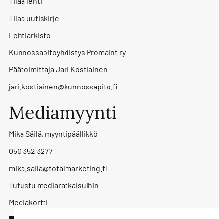
Tilaa lehti
Tilaa uutiskirje
Lehtiarkisto
Kunnossapitoyhdistys Promaint ry
Päätoimittaja Jari Kostiainen
jari.kostiainen@kunnossapito.fi
Mediamyynti
Mika Säilä, myyntipäällikkö
050 352 3277
mika.saila@totalmarketing.fi
Tutustu mediaratkaisuihin
Mediakortti