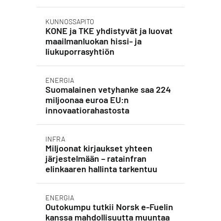
KUNNOSSAPITO
KONE ja TKE yhdistyvät ja luovat
maailmanluokan hissi- ja
liukuporrasyhtiön
ENERGIA
Suomalainen vetyhanke saa 224
miljoonaa euroa EU:n
innovaatiorahastosta
INFRA
Miljoonat kirjaukset yhteen
järjestelmään – ratainfran
elinkaaren hallinta tarkentuu
ENERGIA
Outokumpu tutkii Norsk e-Fuelin
kanssa mahdollisuutta muuntaa