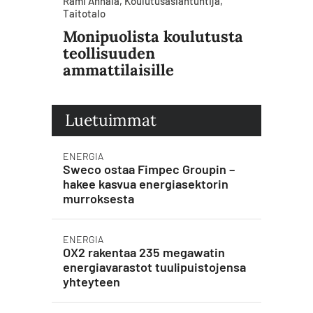
Rami Annala, Koulutusasiantuntija,
Taitotalo
Monipuolista koulutusta
teollisuuden
ammattilaisille
Luetuimmat
ENERGIA
Sweco ostaa Fimpec Groupin –
hakee kasvua energiasektorin
murroksesta
ENERGIA
OX2 rakentaa 235 megawatin
energiavarastot tuulipuistojensa
yhteyteen