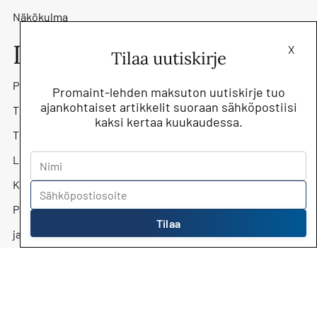
Näkökulma
Lehti
X
Tilaa uutiskirje
Promaint-lehti
Promaint-lehden maksuton uutiskirje tuo
ajankohtaiset artikkelit suoraan sähköpostiisi
Tilaa lehti
kaksi kertaa kuukaudessa.
Tilaa uutiskirje
Lehtiarkisto
Kunnossapitoyhdistys Promaint ry
Päätoimittaja Jari Kostiainen
Tilaa
jari.kostiainen@kunnossapito.fi
Mediamyynti
Mika Säilä, myyntipäällikkö