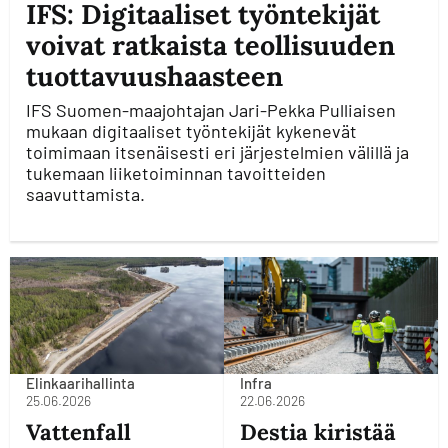
IFS: Digitaaliset työntekijät
voivat ratkaista teollisuuden
tuottavuushaasteen
IFS Suomen-maajohtajan Jari-Pekka Pulliaisen
mukaan digitaaliset työntekijät kykenevät
toimimaan itsenäisesti eri järjestelmien välillä ja
tukemaan liiketoiminnan tavoitteiden
saavuttamista.
Elinkaarihallinta
Infra
25.06.2026
22.06.2026
Vattenfall
Destia kiristää