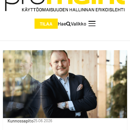
Hae
Valikko
TILAA
Kunnossapito
25.06.2026