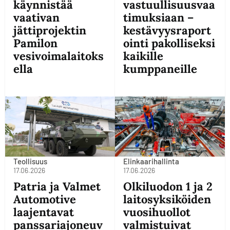
käynnistää
vastuullisuusvaa
vaativan
timuksiaan –
jättiprojektin
kestävyysraport
Pamilon
ointi pakolliseksi
vesivoimalaitoks
kaikille
ella
kumppaneille
Teollisuus
Elinkaarihallinta
17.06.2026
17.06.2026
Patria ja Valmet
Olkiluodon 1 ja 2
Automotive
laitosyksiköiden
laajentavat
vuosihuollot
panssariajoneuv
valmistuivat