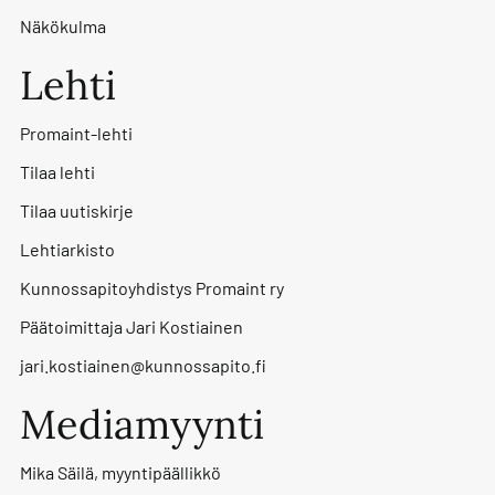
Näkökulma
Lehti
Promaint-lehti
Tilaa lehti
Tilaa uutiskirje
Lehtiarkisto
Kunnossapitoyhdistys Promaint ry
Päätoimittaja Jari Kostiainen
jari.kostiainen@kunnossapito.fi
Mediamyynti
Mika Säilä, myyntipäällikkö