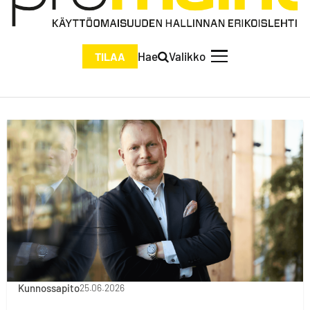
Hae
Valikko
TILAA
Kunnossapito
25.06.2026