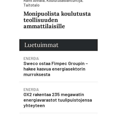
Rami Annala, Koulutusasiantuntija,
Taitotalo
Monipuolista koulutusta
teollisuuden
ammattilaisille
Luetuimmat
ENERGIA
Sweco ostaa Fimpec Groupin –
hakee kasvua energiasektorin
murroksesta
ENERGIA
OX2 rakentaa 235 megawatin
energiavarastot tuulipuistojensa
yhteyteen