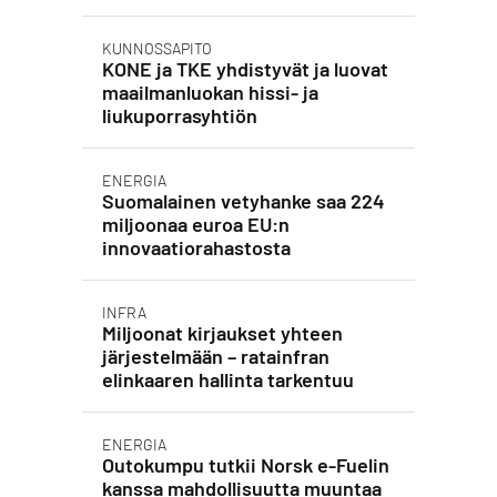
KUNNOSSAPITO
KONE ja TKE yhdistyvät ja luovat
maailmanluokan hissi- ja
liukuporrasyhtiön
ENERGIA
Suomalainen vetyhanke saa 224
miljoonaa euroa EU:n
innovaatiorahastosta
INFRA
Miljoonat kirjaukset yhteen
järjestelmään – ratainfran
elinkaaren hallinta tarkentuu
ENERGIA
Outokumpu tutkii Norsk e-Fuelin
kanssa mahdollisuutta muuntaa