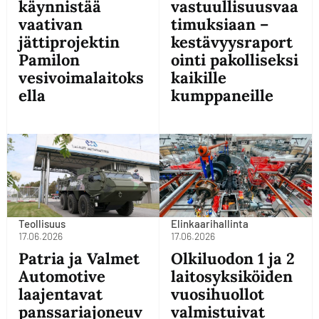
käynnistää
vastuullisuusvaa
vaativan
timuksiaan –
jättiprojektin
kestävyysraport
Pamilon
ointi pakolliseksi
vesivoimalaitoks
kaikille
ella
kumppaneille
Teollisuus
Elinkaarihallinta
17.06.2026
17.06.2026
Patria ja Valmet
Olkiluodon 1 ja 2
Automotive
laitosyksiköiden
laajentavat
vuosihuollot
panssariajoneuv
valmistuivat