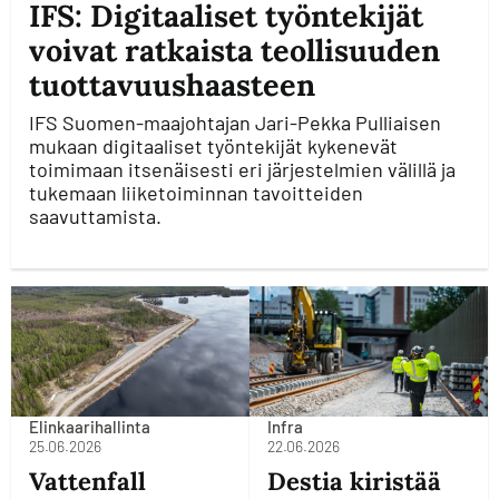
IFS: Digitaaliset työntekijät
voivat ratkaista teollisuuden
tuottavuushaasteen
IFS Suomen-maajohtajan Jari-Pekka Pulliaisen
mukaan digitaaliset työntekijät kykenevät
toimimaan itsenäisesti eri järjestelmien välillä ja
tukemaan liiketoiminnan tavoitteiden
saavuttamista.
Elinkaarihallinta
Infra
25.06.2026
22.06.2026
Vattenfall
Destia kiristää