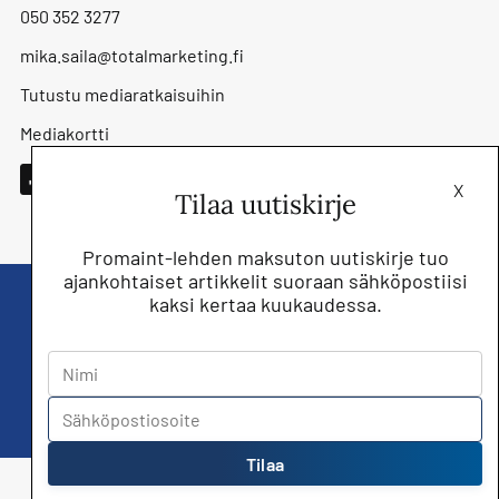
050 352 3277
mika.saila@totalmarketing.fi
Tutustu mediaratkaisuihin
Mediakortti
X
Tilaa uutiskirje
Promaint-lehden maksuton uutiskirje tuo
ajankohtaiset artikkelit suoraan sähköpostiisi
kaksi kertaa kuukaudessa.
Liity nyt saat Promaint lehden muiden
jäsenetujen lisäksi!
Tilaa