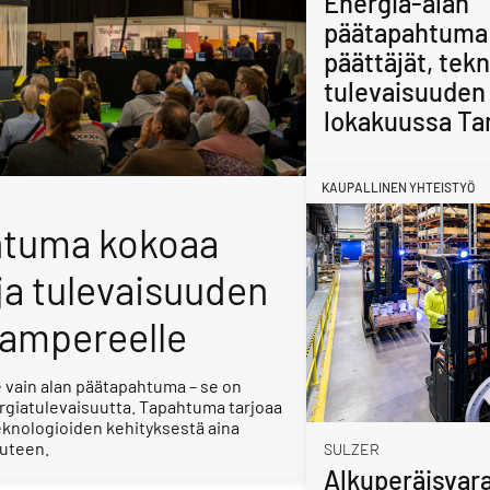
Energia-alan
päätapahtuma
päättäjät, tekn
tulevaisuuden 
lokakuussa Ta
KAUPALLINEN YHTEISTYÖ
htuma kokoaa
 ja tulevaisuuden
Tampereelle
 vain alan päätapahtuma – se on
giatulevaisuutta. Tapahtuma tarjoaa
knologioiden kehityksestä aina
iuteen.
SULZER
Alkuperäisvara