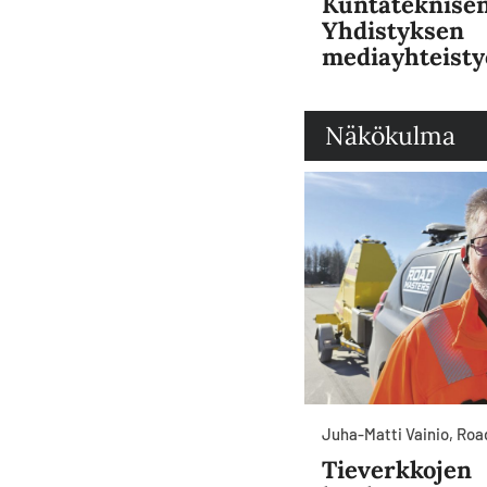
Kuntateknise
Yhdistyksen
mediayhteisty
Näkökulma
Juha-Matti Vainio, Ro
Tieverkkojen