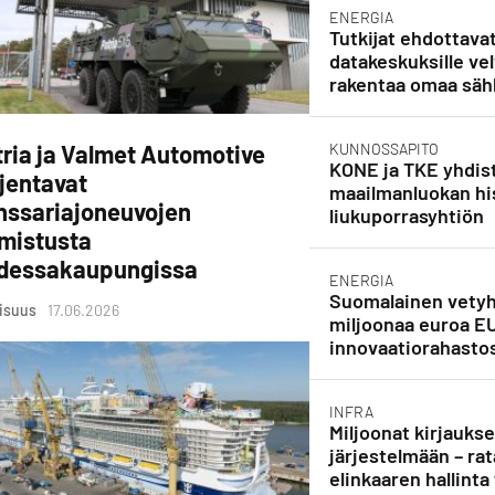
ENERGIA
Tutkijat ehdottava
datakeskuksille vel
rakentaa omaa säh
ria ja Valmet Automotive
KUNNOSSAPITO
KONE ja TKE yhdist
jentavat
maailmanluokan his
nssariajoneuvojen
liukuporrasyhtiön
lmistusta
dessakaupungissa
ENERGIA
Suomalainen vetyh
lisuus
17.06.2026
miljoonaa euroa E
innovaatiorahasto
INFRA
Miljoonat kirjauks
järjestelmään – rat
elinkaaren hallinta