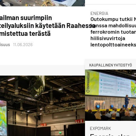
ENERGIA
ailman suurimpiin
Outokumpu tutkii 
teilyaluksiin käytetään Raahessa
kanssa mahdollisu
ferrokromin tuota
mistettua terästä
hiilisivuvirtoja
lentopolttoaineeks
lisuus
11.06.2026
KAUPALLINEN YHTEISTYÖ
EXPOMARK