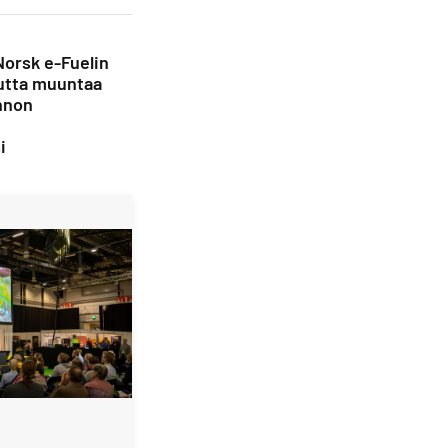
Norsk e-Fuelin
utta muuntaa
nnon
i