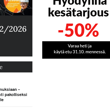
 2/2026
e
muksiaan –
ti pakolliseksi
le