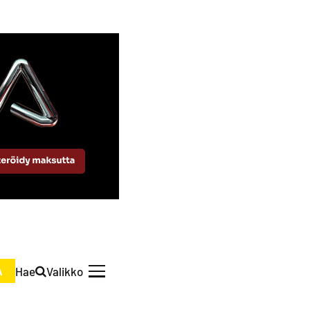
Hae
Valikko
A