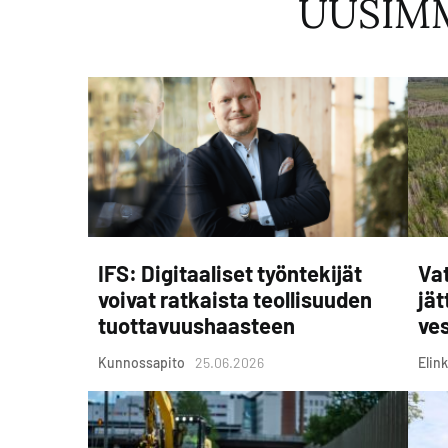
UUSIM
IFS: Digitaaliset työntekijät
Vat
voivat ratkaista teollisuuden
jät
tuottavuushaasteen
ves
Kunnossapito
25.06.2026
Elink