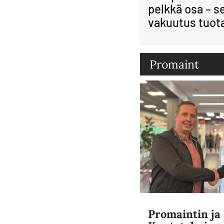
pelkkä osa – s
vakuutus tuot
Promaint
Promaintin j