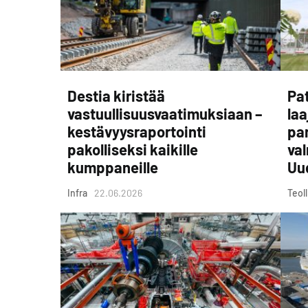
Destia kiristää
Pat
vastuullisuusvaatimuksiaan –
laa
kestävyysraportointi
pa
pakolliseksi kaikille
va
kumppaneille
Uu
Infra
22.06.2026
Teol