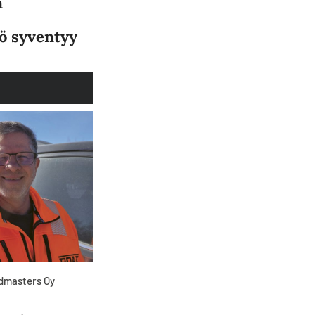
n
ö syventyy
admasters Oy