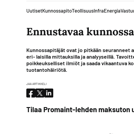
Uutiset
Kunnossapito
Teollisuus
Infra
Energia
Vastuu
Ennustavaa kunnossa
Kunnossapitäjät ovat jo pitkään seuranneet 
eri- laisilla mittauksilla ja analyyseillä. Tavoi
poikkeukselliset ilmiöt ja saada vikaantuva 
tuotantohäiriötä.
JAA ARTIKKELI
Tilaa Promaint-lehden maksuton u