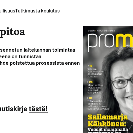
llisuus
Tutkimus ja koulutus
pitoa
asennetun laitekannan toimintaa
tteena on tunnistaa
kohde poistettua prosessista ennen
utiskirje
tästä!