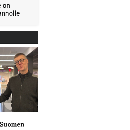
e on
annolle
a Suomen