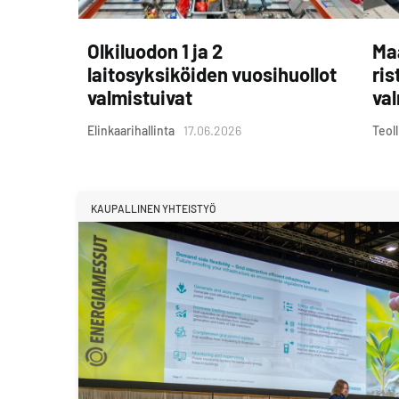
Olkiluodon 1 ja 2
Ma
laitosyksiköiden vuosihuollot
ris
valmistuivat
val
Elinkaarihallinta
17.06.2026
Teol
KAUPALLINEN YHTEISTYÖ