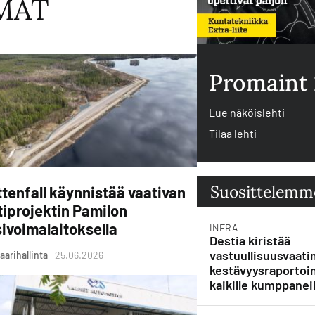
MAT
Promaint
Lue näköislehti
Tilaa lehti
Suosittelemm
tenfall käynnistää vaativan
tiprojektin Pamilon
ivoimalaitoksella
INFRA
Destia kiristää
vastuullisuusvaati
aarihallinta
25.06.2026
kestävyysraportoin
kaikille kumppaneil