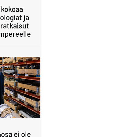
 kokoaa
ologiat ja
ratkaisut
mpereelle
osa ei ole