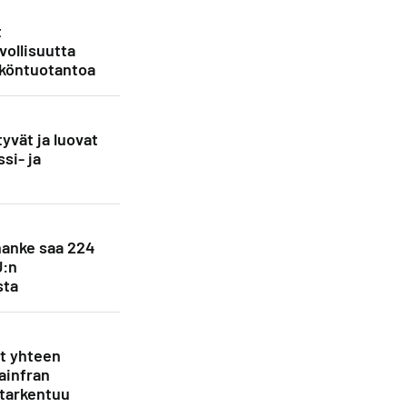
t
vollisuutta
köntuotantoa
yvät ja luovat
si- ja
anke saa 224
U:n
sta
et yhteen
ainfran
 tarkentuu