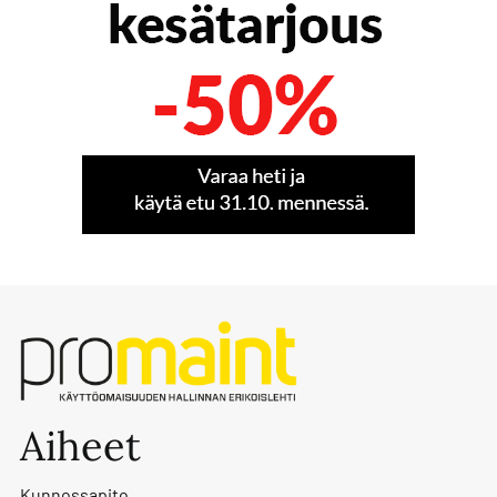
Aiheet
Kunnossapito