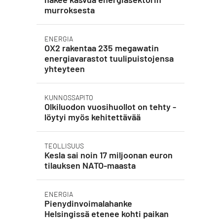
murroksesta
ENERGIA
OX2 rakentaa 235 megawatin
energiavarastot tuulipuistojensa
yhteyteen
KUNNOSSAPITO
Olkiluodon vuosihuollot on tehty -
löytyi myös kehitettävää
TEOLLISUUS
Kesla sai noin 17 miljoonan euron
tilauksen NATO-maasta
ENERGIA
Pienydinvoimalahanke
Helsingissä etenee kohti paikan