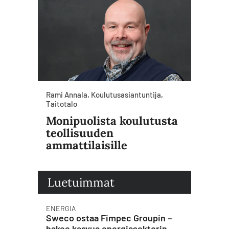
Rami Annala, Koulutusasiantuntija,
Taitotalo
Monipuolista koulutusta
teollisuuden
ammattilaisille
Luetuimmat
ENERGIA
Sweco ostaa Fimpec Groupin –
hakee kasvua energiasektorin