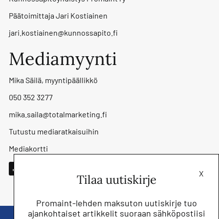
Päätoimittaja Jari Kostiainen
jari.kostiainen@kunnossapito.fi
Mediamyynti
Mika Säilä, myyntipäällikkö
050 352 3277
mika.saila@totalmarketing.fi
Tutustu mediaratkaisuihin
Mediakortti
X
Tilaa uutiskirje
Promaint-lehden maksuton uutiskirje tuo
ajankohtaiset artikkelit suoraan sähköpostiisi