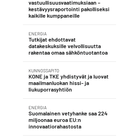
vastuullisuusvaatimuksiaan –
kestävyysraportointi pakolliseksi
kaikille kumppaneille
ENERGIA
Tutkijat ehdottavat
datakeskuksille velvollisuutta
rakentaa omaa sähköntuotantoa
KUNNOSSAPITO
KONE ja TKE yhdistyvät ja luovat
maailmanluokan hissi- ja
liukuporrasyhtiön
ENERGIA
Suomalainen vetyhanke saa 224
miljoonaa euroa EU:n
innovaatiorahastosta