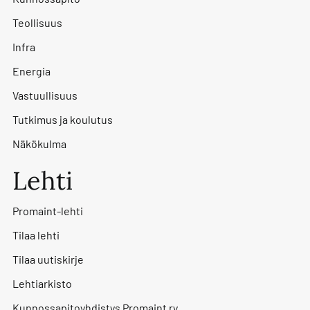
Teollisuus
Infra
Energia
Vastuullisuus
Tutkimus ja koulutus
Näkökulma
Lehti
Promaint-lehti
Tilaa lehti
Tilaa uutiskirje
Lehtiarkisto
Kunnossapitoyhdistys Promaint ry