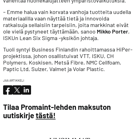
vähentää huonekalujätteen ympäristövaikutuksia.
– Emme halua vain korvata vanhoja tuotteita uudella
materiaalilla vaan näyttää tietä ja innovoida
ratkaisuja sellaisiin tarpeisiin, joita markkinat eivät
ole vielä pystyneet täyttämään, sanoo
Mikko Porter
,
ISKUn Lean Six Sigma -yksikön johtaja.
Tuoli syntyi Business Finlandin rahoittamassa HiPer-
projektissa, johon osallistuivat VTT, ISKU, CH
Polymers, Koskisen, Metsä Fibre, NMC Cellfoam,
Paptic Ltd, Sulzer, Valmet ja Volar Plastic.
JAA ARTIKKELI
Tilaa Promaint-lehden maksuton
uutiskirje
tästä!