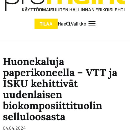
Hae
Valikko
TILAA
Huonekaluja
paperikoneella – VTT ja
ISKU kehittivät
uudenlaisen
biokomposiittituolin
selluloosasta
04.04.2024