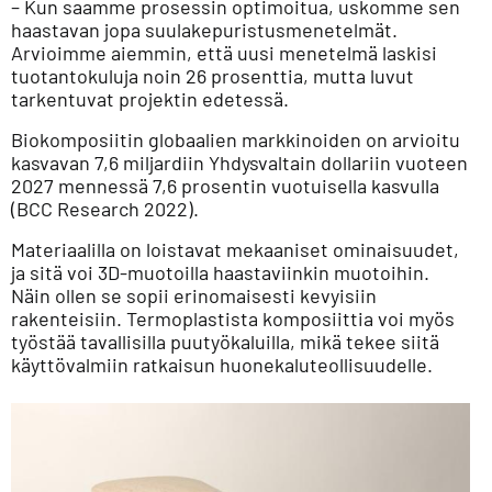
– Kun saamme prosessin optimoitua, uskomme sen
haastavan jopa suulakepuristusmenetelmät.
Arvioimme aiemmin, että uusi menetelmä laskisi
tuotantokuluja noin 26 prosenttia, mutta luvut
tarkentuvat projektin edetessä.
Biokomposiitin globaalien markkinoiden on arvioitu
kasvavan 7,6 miljardiin Yhdysvaltain dollariin vuoteen
2027 mennessä 7,6 prosentin vuotuisella kasvulla
(BCC Research 2022).
Materiaalilla on loistavat mekaaniset ominaisuudet,
ja sitä voi 3D-muotoilla haastaviinkin muotoihin.
Näin ollen se sopii erinomaisesti kevyisiin
rakenteisiin. Termoplastista komposiittia voi myös
työstää tavallisilla puutyökaluilla, mikä tekee siitä
käyttövalmiin ratkaisun huonekaluteollisuudelle.