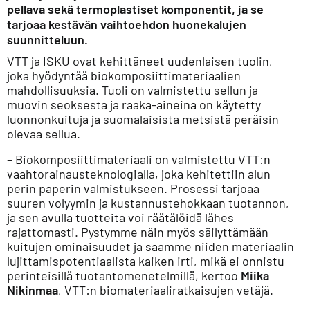
pellava sekä termoplastiset komponentit, ja se
tarjoaa kestävän vaihtoehdon huonekalujen
suunnitteluun.
VTT ja ISKU ovat kehittäneet uudenlaisen tuolin,
joka hyödyntää biokomposiittimateriaalien
mahdollisuuksia. Tuoli on valmistettu sellun ja
muovin seoksesta ja raaka-aineina on käytetty
luonnonkuituja ja suomalaisista metsistä peräisin
olevaa sellua.
– Biokomposiittimateriaali on valmistettu VTT:n
vaahtorainausteknologialla, joka kehitettiin alun
perin paperin valmistukseen. Prosessi tarjoaa
suuren volyymin ja kustannustehokkaan tuotannon,
ja sen avulla tuotteita voi räätälöidä lähes
rajattomasti. Pystymme näin myös säilyttämään
kuitujen ominaisuudet ja saamme niiden materiaalin
lujittamispotentiaalista kaiken irti, mikä ei onnistu
perinteisillä tuotantomenetelmillä, kertoo
Miika
Nikinmaa
, VTT:n biomateriaaliratkaisujen vetäjä.