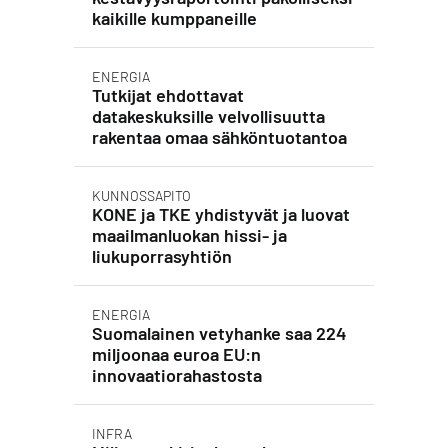
kaikille kumppaneille
ENERGIA
Tutkijat ehdottavat
datakeskuksille velvollisuutta
rakentaa omaa sähköntuotantoa
KUNNOSSAPITO
KONE ja TKE yhdistyvät ja luovat
maailmanluokan hissi- ja
liukuporrasyhtiön
ENERGIA
Suomalainen vetyhanke saa 224
miljoonaa euroa EU:n
innovaatiorahastosta
INFRA