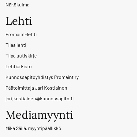
Näkökulma
Lehti
Promaint-lehti
Tilaa lehti
Tilaa uutiskirje
Lehtiarkisto
Kunnossapitoyhdistys Promaint ry
Päätoimittaja Jari Kostiainen
jari.kostiainen@kunnossapito.fi
Mediamyynti
Mika Säilä, myyntipäällikkö