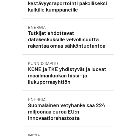
kestävyysraportointi pakolliseksi
kaikille kumppaneille
ENERGIA
Tutkijat ehdottavat
datakeskuksille velvollisuutta
rakentaa omaa sähköntuotantoa
KUNNOSSAPITO
KONE ja TKE yhdistyvät ja luovat
maailmanluokan hissi- ja
liukuporrasyhtiön
ENERGIA
Suomalainen vetyhanke saa 224
miljoonaa euroa EU:n
innovaatiorahastosta
INFRA