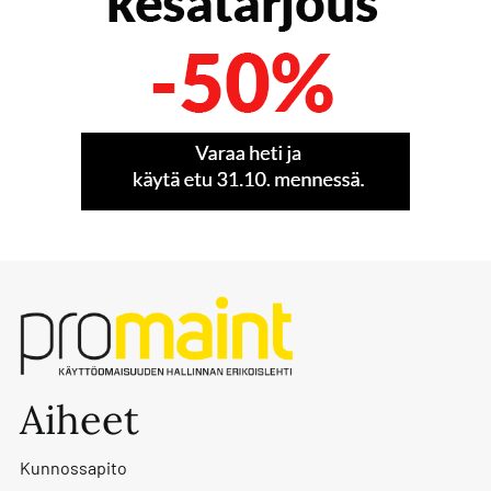
Aiheet
Kunnossapito