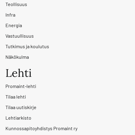
Teollisuus
Infra
Energia
Vastuullisuus
Tutkimus ja koulutus
Näkökulma
Lehti
Promaint-lehti
Tilaa lehti
Tilaa uutiskirje
Lehtiarkisto
Kunnossapitoyhdistys Promaint ry