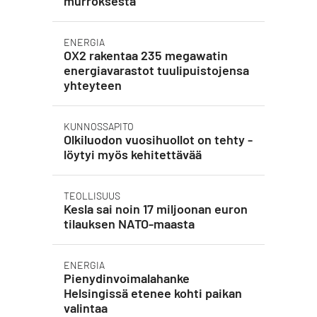
murroksesta
ENERGIA
OX2 rakentaa 235 megawatin
energiavarastot tuulipuistojensa
yhteyteen
KUNNOSSAPITO
Olkiluodon vuosihuollot on tehty -
löytyi myös kehitettävää
TEOLLISUUS
Kesla sai noin 17 miljoonan euron
tilauksen NATO-maasta
ENERGIA
Pienydinvoimalahanke
Helsingissä etenee kohti paikan
valintaa