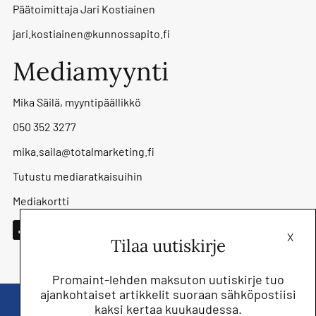
Päätoimittaja Jari Kostiainen
jari.kostiainen@kunnossapito.fi
Mediamyynti
Mika Säilä, myyntipäällikkö
050 352 3277
mika.saila@totalmarketing.fi
Tutustu mediaratkaisuihin
Mediakortti
X
Tilaa uutiskirje
Promaint-lehden maksuton uutiskirje tuo
ajankohtaiset artikkelit suoraan sähköpostiisi
kaksi kertaa kuukaudessa.