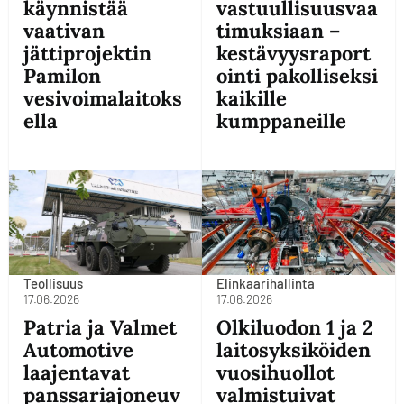
käynnistää
vastuullisuusvaa
vaativan
timuksiaan –
jättiprojektin
kestävyysraport
Pamilon
ointi pakolliseksi
vesivoimalaitoks
kaikille
ella
kumppaneille
Teollisuus
Elinkaarihallinta
17.06.2026
17.06.2026
Patria ja Valmet
Olkiluodon 1 ja 2
Automotive
laitosyksiköiden
laajentavat
vuosihuollot
panssariajoneuv
valmistuivat