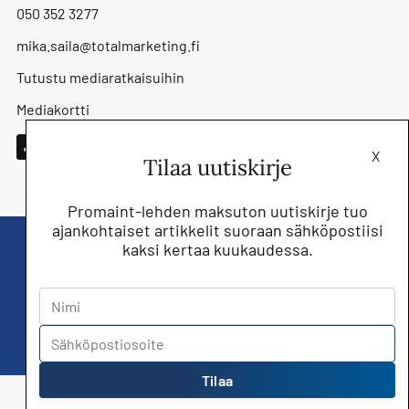
050 352 3277
mika.saila@totalmarketing.fi
Tutustu mediaratkaisuihin
Mediakortti
X
Tilaa uutiskirje
Promaint-lehden maksuton uutiskirje tuo
ajankohtaiset artikkelit suoraan sähköpostiisi
kaksi kertaa kuukaudessa.
Liity nyt saat Promaint lehden muiden
jäsenetujen lisäksi!
Tilaa