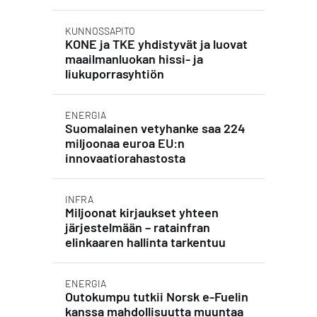
KUNNOSSAPITO
KONE ja TKE yhdistyvät ja luovat
maailmanluokan hissi- ja
liukuporrasyhtiön
ENERGIA
Suomalainen vetyhanke saa 224
miljoonaa euroa EU:n
innovaatiorahastosta
INFRA
Miljoonat kirjaukset yhteen
järjestelmään – ratainfran
elinkaaren hallinta tarkentuu
ENERGIA
Outokumpu tutkii Norsk e-Fuelin
kanssa mahdollisuutta muuntaa