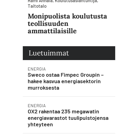
Rami Annala, Koulutusasiantuntija,
Taitotalo
Monipuolista koulutusta
teollisuuden
ammattilaisille
Luetuimmat
ENERGIA
Sweco ostaa Fimpec Groupin –
hakee kasvua energiasektorin
murroksesta
ENERGIA
OX2 rakentaa 235 megawatin
energiavarastot tuulipuistojensa
yhteyteen