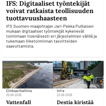
IFS: Digitaaliset työntekijät
voivat ratkaista teollisuuden
tuottavuushaasteen
IFS Suomen-maajohtajan Jari-Pekka Pulliaisen
mukaan digitaaliset työntekijät kykenevät
toimimaan itsenäisesti eri järjestelmien välillä ja
tukemaan liiketoiminnan tavoitteiden
saavuttamista.
Elinkaarihallinta
Infra
25.06.2026
22.06.2026
Vattenfall
Destia kiristää