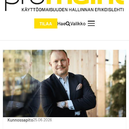
Hae
Valikko
TILAA
Kunnossapito
25.06.2026