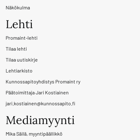
Näkökulma
Lehti
Promaint-lehti
Tilaa lehti
Tilaa uutiskirje
Lehtiarkisto
Kunnossapitoyhdistys Promaint ry
Päätoimittaja Jari Kostiainen
jari.kostiainen@kunnossapito.fi
Mediamyynti
Mika Säilä, myyntipäällikkö