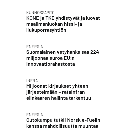
KUNNOSSAPITO
KONE ja TKE yhdistyvät ja luovat
maailmanluokan hissi- ja
liukuporrasyhtiön
ENERGIA
Suomalainen vetyhanke saa 224
miljoonaa euroa EU:n
innovaatiorahastosta
INFRA
Miljoonat kirjaukset yhteen
järjestelmään – ratainfran
elinkaaren hallinta tarkentuu
ENERGIA
Outokumpu tutkii Norsk e-Fuelin
kanssa mahdollisuutta muuntaa