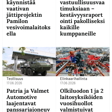
käynnistää
vastuullisuusvaa
vaativan
timuksiaan –
jättiprojektin
kestävyysraport
Pamilon
ointi pakolliseksi
vesivoimalaitoks
kaikille
ella
kumppaneille
Teollisuus
Elinkaarihallinta
17.06.2026
17.06.2026
Patria ja Valmet
Olkiluodon 1 ja 2
Automotive
laitosyksiköiden
laajentavat
vuosihuollot
panssariajoneuv
valmistuivat