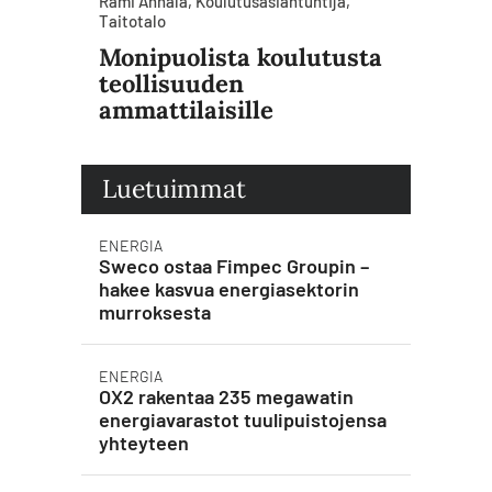
Rami Annala, Koulutusasiantuntija,
Taitotalo
Monipuolista koulutusta
teollisuuden
ammattilaisille
Luetuimmat
ENERGIA
Sweco ostaa Fimpec Groupin –
hakee kasvua energiasektorin
murroksesta
ENERGIA
OX2 rakentaa 235 megawatin
energiavarastot tuulipuistojensa
yhteyteen