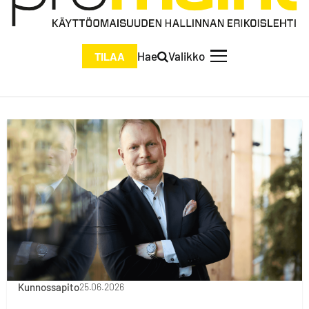
Hae
Valikko
TILAA
Kunnossapito
25.06.2026