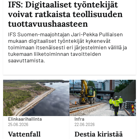
IFS: Digitaaliset työntekijät
voivat ratkaista teollisuuden
tuottavuushaasteen
IFS Suomen-maajohtajan Jari-Pekka Pulliaisen
mukaan digitaaliset työntekijät kykenevät
toimimaan itsenäisesti eri järjestelmien välillä ja
tukemaan liiketoiminnan tavoitteiden
saavuttamista.
Elinkaarihallinta
Infra
25.06.2026
22.06.2026
Vattenfall
Destia kiristää