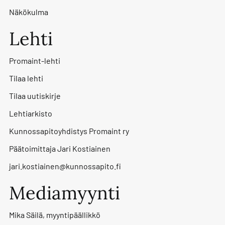
Näkökulma
Lehti
Promaint-lehti
Tilaa lehti
Tilaa uutiskirje
Lehtiarkisto
Kunnossapitoyhdistys Promaint ry
Päätoimittaja Jari Kostiainen
jari.kostiainen@kunnossapito.fi
Mediamyynti
Mika Säilä, myyntipäällikkö