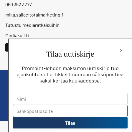
050 352 3277
mika.saila@totalmarketing.fi
Tutustu mediaratkaisuihin
Mediakortti
X
Tilaa uutiskirje
Promaint-lehden maksuton uutiskirje tuo
ajankohtaiset artikkelit suoraan sähköpostiisi
kaksi kertaa kuukaudessa.
Liity nyt saat Promaint lehden muiden
jäsenetujen lisäksi!
Tilaa