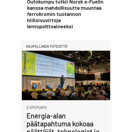
Outokumpu tutkii Norsk e-Fuelin
kanssa mahdollisuutta muuntaa
ferrokromin tuotannon
hiilisivuvirtoja
lentopolttoaineeksi
KAUPALLINEN YHTEISTYÖ
EXPOMARK
Energia-alan
päätapahtuma kokoaa
päättäjät, teknologiat ja