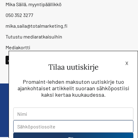
Mika Säilä, myyntipäällikkö
050 352 3277
mika.saila@totalmarketing.fi
Tutustu mediaratkaisuihin
Mediakortti
X
Tilaa uutiskirje
Promaint-lehden maksuton uutiskirje tuo
ajankohtaiset artikkelit suoraan sähköpostiisi
kaksi kertaa kuukaudessa.
Liity nyt saat Promaint lehden muiden
jäsenetujen lisäksi!