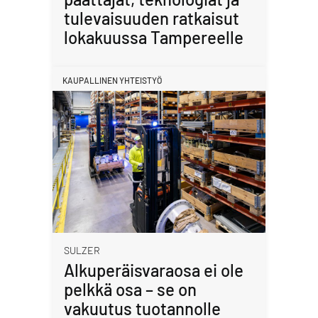
tulevaisuuden ratkaisut
lokakuussa Tampereelle
KAUPALLINEN YHTEISTYÖ
SULZER
Alkuperäisvaraosa ei ole
pelkkä osa – se on
vakuutus tuotannolle