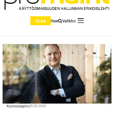
Hae
Valikko
TILAA
Kunnossapito
25.06.2026