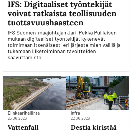
IFS: Digitaaliset työntekijät
voivat ratkaista teollisuuden
tuottavuushaasteen
IFS Suomen-maajohtajan Jari-Pekka Pulliaisen
mukaan digitaaliset työntekijät kykenevät
toimimaan itsenäisesti eri järjestelmien välillä ja
tukemaan liiketoiminnan tavoitteiden
saavuttamista.
Elinkaarihallinta
Infra
25.06.2026
22.06.2026
Vattenfall
Destia kiristää