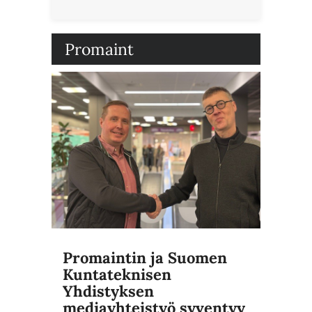
Promaint
Promaintin ja Suomen
Kuntateknisen
Yhdistyksen
mediayhteistyö syventyy