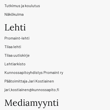
Tutkimus ja koulutus
Näkökulma
Lehti
Promaint-lehti
Tilaa lehti
Tilaa uutiskirje
Lehtiarkisto
Kunnossapitoyhdistys Promaint ry
Päätoimittaja Jari Kostiainen
jari.kostiainen@kunnossapito.fi
Mediamyynti