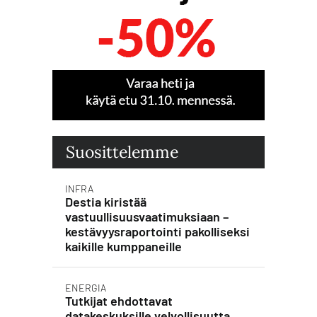
Suosittelemme
INFRA
Destia kiristää
vastuullisuusvaatimuksiaan –
kestävyysraportointi pakolliseksi
kaikille kumppaneille
ENERGIA
Tutkijat ehdottavat
datakeskuksille velvollisuutta