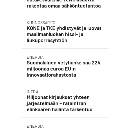
rakentaa omaa sähköntuotantoa
KUNNOSSAPITO
KONE ja TKE yhdistyvät ja luovat
maailmanluokan hissi- ja
liukuporrasyhtiön
ENERGIA
Suomalainen vetyhanke saa 224
miljoonaa euroa EU:n
innovaatiorahastosta
INFRA
Miljoonat kirjaukset yhteen
järjestelmään – ratainfran
elinkaaren hallinta tarkentuu
ENERGIA