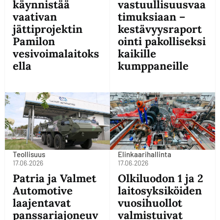
käynnistää
vastuullisuusvaa
vaativan
timuksiaan –
jättiprojektin
kestävyysraport
Pamilon
ointi pakolliseksi
vesivoimalaitoks
kaikille
ella
kumppaneille
Teollisuus
Elinkaarihallinta
17.06.2026
17.06.2026
Patria ja Valmet
Olkiluodon 1 ja 2
Automotive
laitosyksiköiden
laajentavat
vuosihuollot
panssariajoneuv
valmistuivat