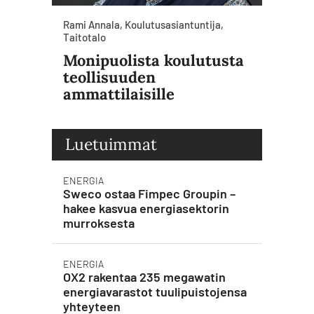
Rami Annala, Koulutusasiantuntija,
Taitotalo
Monipuolista koulutusta
teollisuuden
ammattilaisille
Luetuimmat
ENERGIA
Sweco ostaa Fimpec Groupin –
hakee kasvua energiasektorin
murroksesta
ENERGIA
OX2 rakentaa 235 megawatin
energiavarastot tuulipuistojensa
yhteyteen