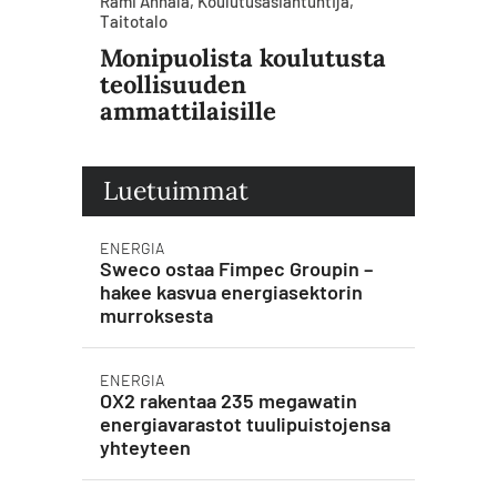
Rami Annala, Koulutusasiantuntija,
Taitotalo
Monipuolista koulutusta
teollisuuden
ammattilaisille
Luetuimmat
ENERGIA
Sweco ostaa Fimpec Groupin –
hakee kasvua energiasektorin
murroksesta
ENERGIA
OX2 rakentaa 235 megawatin
energiavarastot tuulipuistojensa
yhteyteen