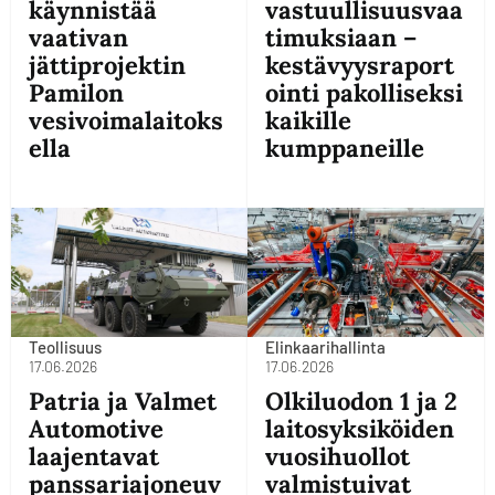
käynnistää
vastuullisuusvaa
vaativan
timuksiaan –
jättiprojektin
kestävyysraport
Pamilon
ointi pakolliseksi
vesivoimalaitoks
kaikille
ella
kumppaneille
Teollisuus
Elinkaarihallinta
17.06.2026
17.06.2026
Patria ja Valmet
Olkiluodon 1 ja 2
Automotive
laitosyksiköiden
laajentavat
vuosihuollot
panssariajoneuv
valmistuivat