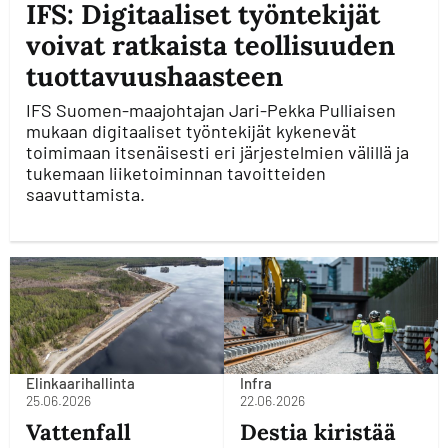
IFS: Digitaaliset työntekijät
voivat ratkaista teollisuuden
tuottavuushaasteen
IFS Suomen-maajohtajan Jari-Pekka Pulliaisen
mukaan digitaaliset työntekijät kykenevät
toimimaan itsenäisesti eri järjestelmien välillä ja
tukemaan liiketoiminnan tavoitteiden
saavuttamista.
Elinkaarihallinta
Infra
25.06.2026
22.06.2026
Vattenfall
Destia kiristää