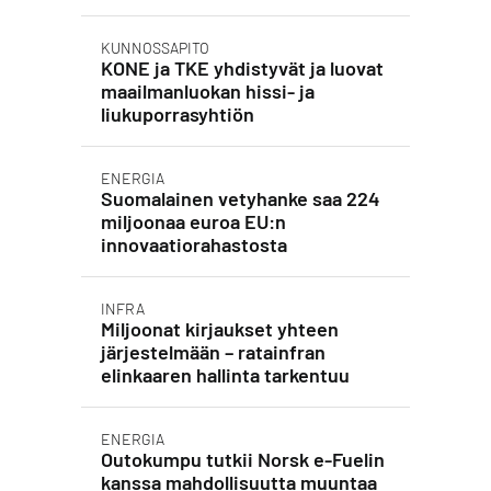
KUNNOSSAPITO
KONE ja TKE yhdistyvät ja luovat
maailmanluokan hissi- ja
liukuporrasyhtiön
ENERGIA
Suomalainen vetyhanke saa 224
miljoonaa euroa EU:n
innovaatiorahastosta
INFRA
Miljoonat kirjaukset yhteen
järjestelmään – ratainfran
elinkaaren hallinta tarkentuu
ENERGIA
Outokumpu tutkii Norsk e-Fuelin
kanssa mahdollisuutta muuntaa