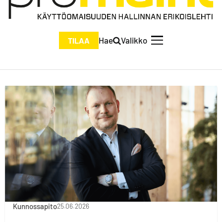
Hae
Valikko
TILAA
Kunnossapito
25.06.2026