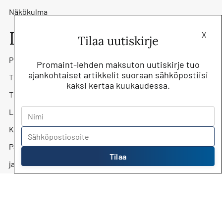
Näkökulma
Lehti
X
Tilaa uutiskirje
Promaint-lehti
Promaint-lehden maksuton uutiskirje tuo
ajankohtaiset artikkelit suoraan sähköpostiisi
Tilaa lehti
kaksi kertaa kuukaudessa.
Tilaa uutiskirje
Lehtiarkisto
Kunnossapitoyhdistys Promaint ry
Päätoimittaja Jari Kostiainen
Tilaa
jari.kostiainen@kunnossapito.fi
Mediamyynti
Mika Säilä, myyntipäällikkö