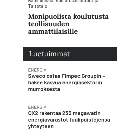
Rami Annala, Koulutusasiantuntija,
Taitotalo
Monipuolista koulutusta
teollisuuden
ammattilaisille
Luetuimmat
ENERGIA
Sweco ostaa Fimpec Groupin –
hakee kasvua energiasektorin
murroksesta
ENERGIA
OX2 rakentaa 235 megawatin
energiavarastot tuulipuistojensa
yhteyteen