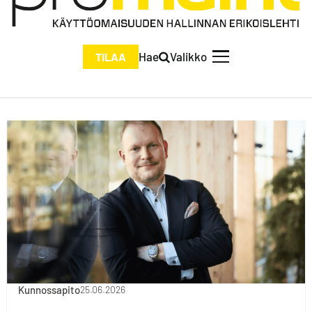
Hae
Valikko
TILAA
Kunnossapito
25.06.2026