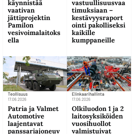
käynnistää
vastuullisuusvaa
vaativan
timuksiaan –
jättiprojektin
kestävyysraport
Pamilon
ointi pakolliseksi
vesivoimalaitoks
kaikille
ella
kumppaneille
Teollisuus
Elinkaarihallinta
17.06.2026
17.06.2026
Patria ja Valmet
Olkiluodon 1 ja 2
Automotive
laitosyksiköiden
laajentavat
vuosihuollot
panssariajoneuv
valmistuivat