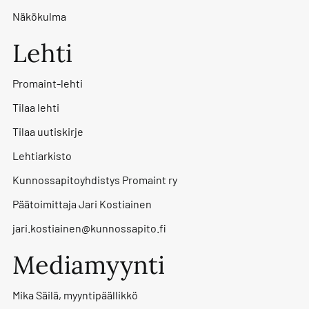
Näkökulma
Lehti
Promaint-lehti
Tilaa lehti
Tilaa uutiskirje
Lehtiarkisto
Kunnossapitoyhdistys Promaint ry
Päätoimittaja Jari Kostiainen
jari.kostiainen@kunnossapito.fi
Mediamyynti
Mika Säilä, myyntipäällikkö