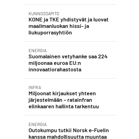
KUNNOSSAPITO
KONE ja TKE yhdistyvät ja luovat
maailmanluokan hissi- ja
liukuporrasyhtiön
ENERGIA
Suomalainen vetyhanke saa 224
miljoonaa euroa EU:n
innovaatiorahastosta
INFRA
Miljoonat kirjaukset yhteen
järjestelmään – ratainfran
elinkaaren hallinta tarkentuu
ENERGIA
Outokumpu tutkii Norsk e-Fuelin
kanssa mahdollisuutta muuntaa