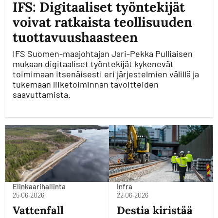
IFS: Digitaaliset työntekijät
voivat ratkaista teollisuuden
tuottavuushaasteen
IFS Suomen-maajohtajan Jari-Pekka Pulliaisen
mukaan digitaaliset työntekijät kykenevät
toimimaan itsenäisesti eri järjestelmien välillä ja
tukemaan liiketoiminnan tavoitteiden
saavuttamista.
Elinkaarihallinta
Infra
25.06.2026
22.06.2026
Vattenfall
Destia kiristää