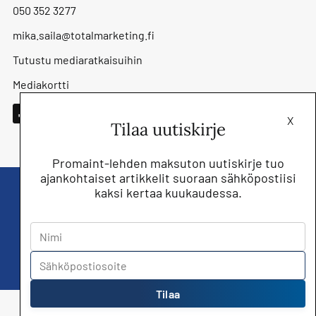
050 352 3277
mika.saila@totalmarketing.fi
Tutustu mediaratkaisuihin
Mediakortti
X
Tilaa uutiskirje
Promaint-lehden maksuton uutiskirje tuo
ajankohtaiset artikkelit suoraan sähköpostiisi
kaksi kertaa kuukaudessa.
Liity nyt saat Promaint lehden muiden
jäsenetujen lisäksi!
Tilaa