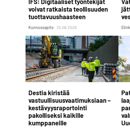
IFS: Digitaaliset työntekijät
Vat
voivat ratkaista teollisuuden
jät
tuottavuushaasteen
ves
Kunnossapito
25.06.2026
Elink
Destia kiristää
Pat
vastuullisuusvaatimuksiaan –
laa
kestävyysraportointi
pa
pakolliseksi kaikille
va
kumppaneille
Uu