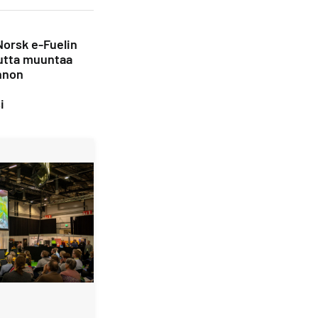
Norsk e-Fuelin
utta muuntaa
nnon
i