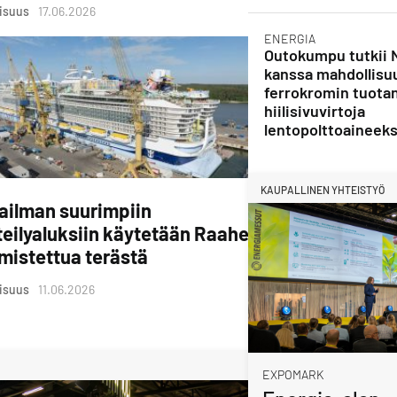
lisuus
17.06.2026
ENERGIA
Outokumpu tutkii 
kanssa mahdollisu
ferrokromin tuota
hiilisivuvirtoja
lentopolttoaineeks
KAUPALLINEN YHTEISTYÖ
ailman suurimpiin
teilyaluksiin käytetään Raahessa
mistettua terästä
lisuus
11.06.2026
EXPOMARK