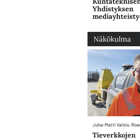
Kuntateknise
Yhdistyksen
mediayhteisty
Näkökulma
Juha-Matti Vainio, Ro
Tieverkkojen