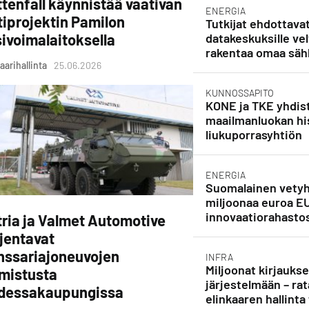
tenfall käynnistää vaativan
ENERGIA
tiprojektin Pamilon
Tutkijat ehdottava
ivoimalaitoksella
datakeskuksille vel
rakentaa omaa säh
aarihallinta
25.06.2026
KUNNOSSAPITO
KONE ja TKE yhdist
maailmanluokan his
liukuporrasyhtiön
ENERGIA
Suomalainen vetyh
miljoonaa euroa E
innovaatiorahasto
ria ja Valmet Automotive
jentavat
nssariajoneuvojen
INFRA
Miljoonat kirjauks
lmistusta
järjestelmään – rat
dessakaupungissa
elinkaaren hallinta