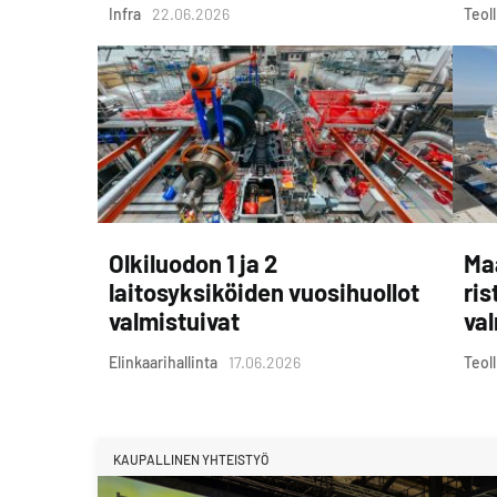
Infra
22.06.2026
Teol
Olkiluodon 1 ja 2
Ma
laitosyksiköiden vuosihuollot
ris
valmistuivat
val
Elinkaarihallinta
17.06.2026
Teol
KAUPALLINEN YHTEISTYÖ