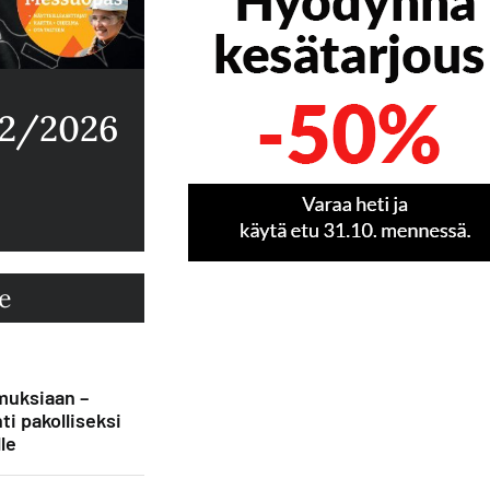
 2/2026
e
muksiaan –
ti pakolliseksi
le