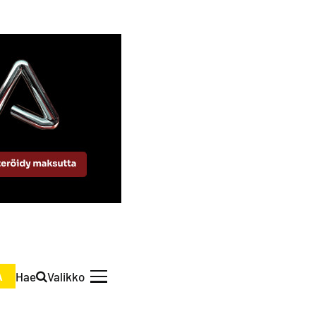
Hae
Valikko
A