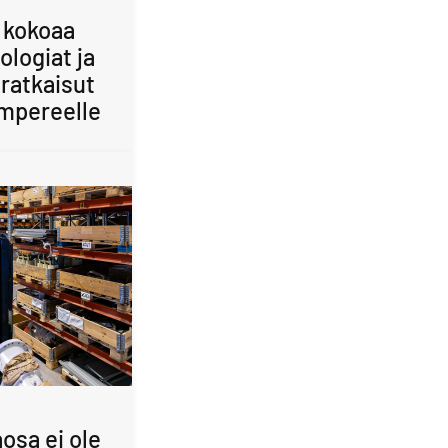
 kokoaa
ologiat ja
ratkaisut
mpereelle
osa ei ole