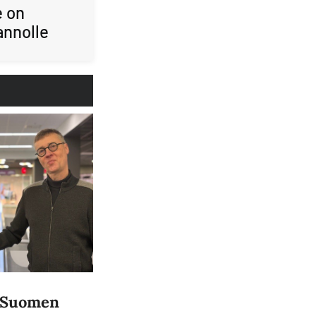
e on
annolle
a Suomen