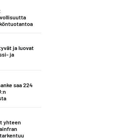
t
vollisuutta
köntuotantoa
yvät ja luovat
si- ja
anke saa 224
U:n
sta
et yhteen
ainfran
 tarkentuu