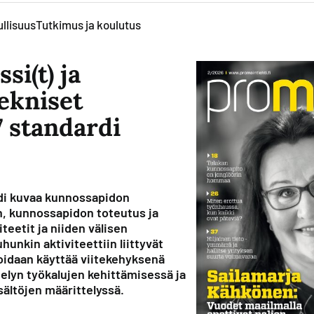
llisuus
Tutkimus ja koulutus
i(t) ja
ekniset
7 standardi
di kuvaa kunnossapidon
, kunnossapidon toteutus ja
teetit ja niiden välisen
unkin aktiviteettiin liittyvät
voidaan käyttää viitekehyksenä
telyn työkalujen kehittämisessä ja
ältöjen määrittelyssä.