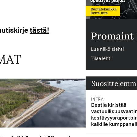
utiskirje
tästä!
Promaint
Lue näköislehti
MAT
Tilaa lehti
Suosittelemm
INFRA
Destia kiristää
vastuullisuusvaati
kestävyysraportoin
kaikille kumppaneil