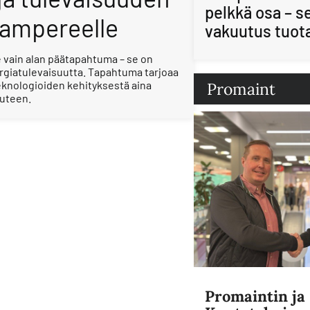
pelkkä osa – s
Tampereelle
vakuutus tuot
 vain alan päätapahtuma – se on
giatulevaisuutta. Tapahtuma tarjoaa
knologioiden kehityksestä aina
Promaint
iuteen.
Promaintin j