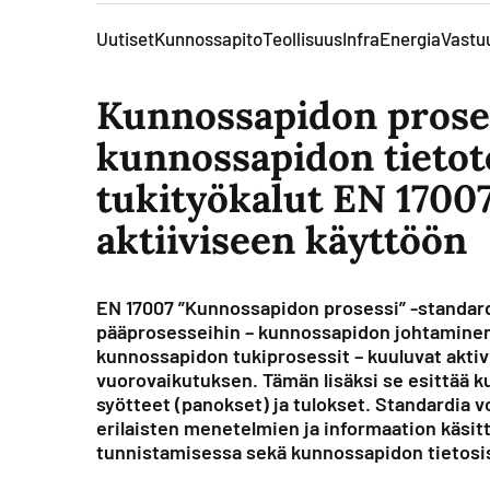
Uutiset
Kunnossapito
Teollisuus
Infra
Energia
Vastuu
Kunnossapidon prosess
kunnossapidon tietot
tukityökalut EN 1700
aktiiviseen käyttöön
EN 17007 ”Kunnossapidon prosessi” -standar
pääprosesseihin – kunnossapidon johtaminen
kunnossapidon tukiprosessit – kuuluvat aktivi
vuorovaikutuksen. Tämän lisäksi se esittää kuh
syötteet (panokset) ja tulokset. Standardia 
erilaisten menetelmien ja informaation käsit
tunnistamisessa sekä kunnossapidon tietosis