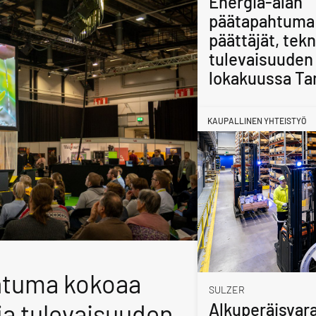
Energia-alan
päätapahtuma
päättäjät, tekn
tulevaisuuden 
lokakuussa Ta
KAUPALLINEN YHTEISTYÖ
htuma kokoaa
SULZER
 ja tulevaisuuden
Alkuperäisvara