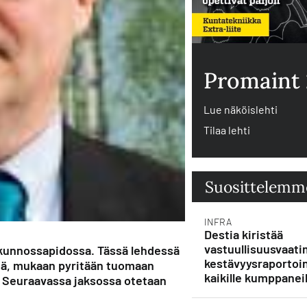
Promaint
Lue näköislehti
Tilaa lehti
Suosittelemm
INFRA
Destia kiristää
vastuullisuusvaati
 kunnossapidossa. Tässä lehdessä
kestävyysraportoin
stä, mukaan pyritään tuomaan
kaikille kumppaneil
. Seuraavassa jaksossa otetaan