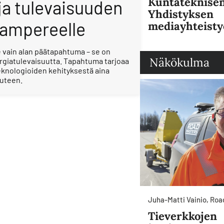
Kuntateknise
 ja tulevaisuuden
Yhdistyksen
Tampereelle
mediayhteisty
 vain alan päätapahtuma – se on
Näkökulma
giatulevaisuutta. Tapahtuma tarjoaa
knologioiden kehityksestä aina
iuteen.
Juha-Matti Vainio, Ro
Tieverkkojen