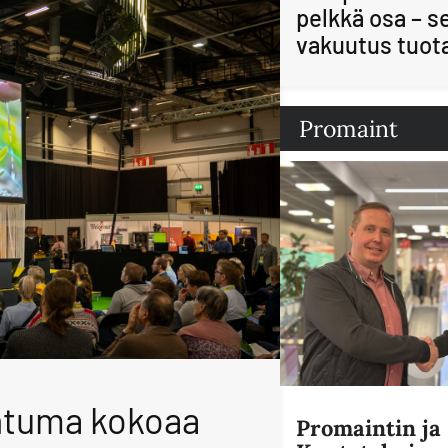
pelkkä osa – s
vakuutus tuot
Promaint
htuma kokoaa
Promaintin j