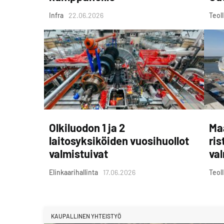
Infra
22.06.2026
Teol
Olkiluodon 1 ja 2
Ma
laitosyksiköiden vuosihuollot
ris
valmistuivat
val
Elinkaarihallinta
17.06.2026
Teol
KAUPALLINEN YHTEISTYÖ