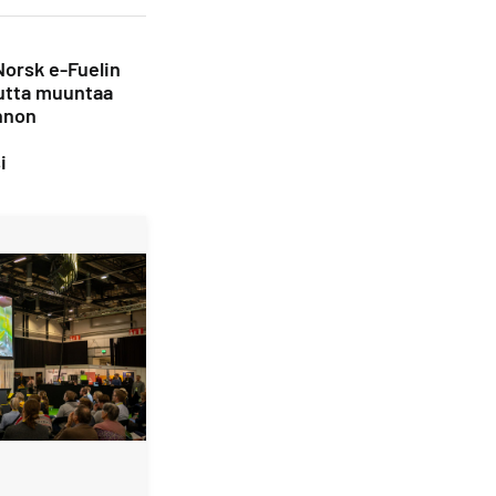
Norsk e-Fuelin
utta muuntaa
nnon
i