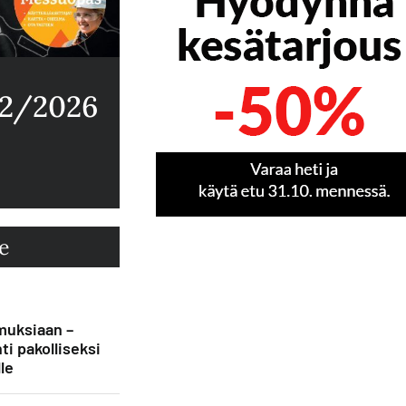
 2/2026
e
muksiaan –
ti pakolliseksi
le