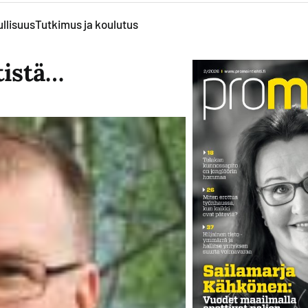
llisuus
Tutkimus ja koulutus
tistä…