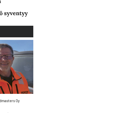
n
ö syventyy
admasters Oy