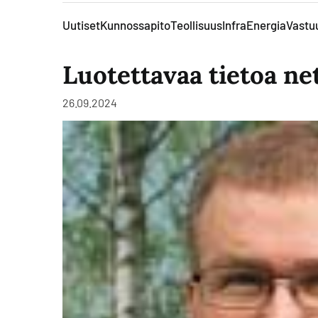
Uutiset
Kunnossapito
Teollisuus
Infra
Energia
Vastuu
Luotettavaa tietoa ne
26.09.2024