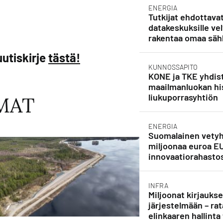
ENERGIA
Tutkijat ehdottava
datakeskuksille vel
rakentaa omaa säh
utiskirje
tästä!
KUNNOSSAPITO
KONE ja TKE yhdist
maailmanluokan his
liukuporrasyhtiön
MAT
ENERGIA
Suomalainen vetyh
miljoonaa euroa E
innovaatiorahasto
INFRA
Miljoonat kirjauks
järjestelmään – rat
elinkaaren hallinta