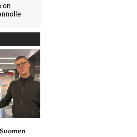
e on
annolle
a Suomen