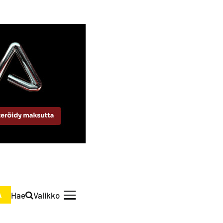
Hae
Valikko
A