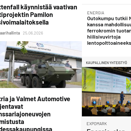
tenfall käynnistää vaativan
ENERGIA
tiprojektin Pamilon
Outokumpu tutkii 
ivoimalaitoksella
kanssa mahdollisu
ferrokromin tuota
aarihallinta
25.06.2026
hiilisivuvirtoja
lentopolttoaineeks
KAUPALLINEN YHTEISTYÖ
ria ja Valmet Automotive
jentavat
nssariajoneuvojen
lmistusta
EXPOMARK
dessakaupungissa