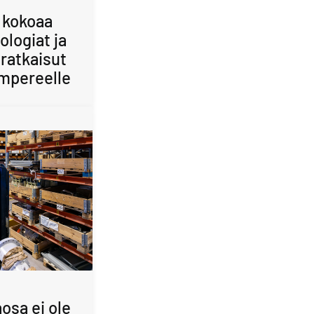
 kokoaa
ologiat ja
ratkaisut
mpereelle
osa ei ole