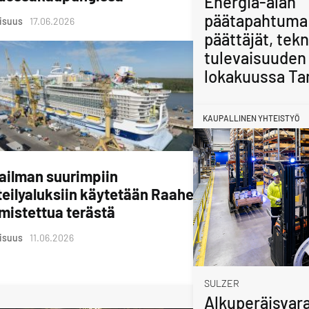
Energia-alan
päätapahtuma
lisuus
17.06.2026
päättäjät, tekn
tulevaisuuden 
lokakuussa Ta
KAUPALLINEN YHTEISTYÖ
ailman suurimpiin
teilyaluksiin käytetään Raahessa
mistettua terästä
lisuus
11.06.2026
SULZER
Alkuperäisvara