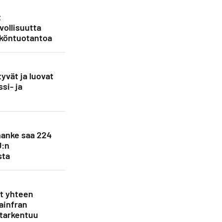
t
vollisuutta
köntuotantoa
yvät ja luovat
si- ja
anke saa 224
U:n
sta
et yhteen
ainfran
 tarkentuu