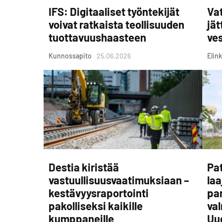
IFS: Digitaaliset työntekijät
Vat
voivat ratkaista teollisuuden
jät
tuottavuushaasteen
ves
Kunnossapito
25.06.2026
Elink
Destia kiristää
Pat
vastuullisuusvaatimuksiaan –
laa
kestävyysraportointi
pa
pakolliseksi kaikille
va
kumppaneille
Uu