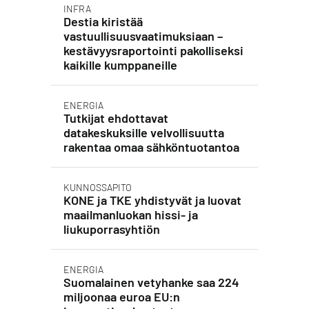
INFRA
Destia kiristää
vastuullisuusvaatimuksiaan –
kestävyysraportointi pakolliseksi
kaikille kumppaneille
ENERGIA
Tutkijat ehdottavat
datakeskuksille velvollisuutta
rakentaa omaa sähköntuotantoa
KUNNOSSAPITO
KONE ja TKE yhdistyvät ja luovat
maailmanluokan hissi- ja
liukuporrasyhtiön
ENERGIA
Suomalainen vetyhanke saa 224
miljoonaa euroa EU:n