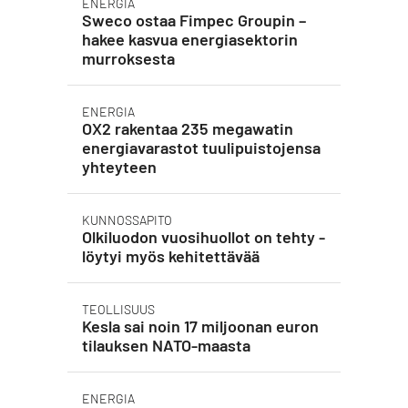
ENERGIA
Sweco ostaa Fimpec Groupin –
hakee kasvua energiasektorin
murroksesta
ENERGIA
OX2 rakentaa 235 megawatin
energiavarastot tuulipuistojensa
yhteyteen
KUNNOSSAPITO
Olkiluodon vuosihuollot on tehty -
löytyi myös kehitettävää
TEOLLISUUS
Kesla sai noin 17 miljoonan euron
tilauksen NATO-maasta
ENERGIA