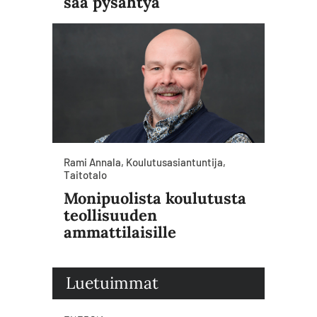
saa pysähtyä
Rami Annala, Koulutusasiantuntija,
Taitotalo
Monipuolista koulutusta
teollisuuden
ammattilaisille
Luetuimmat