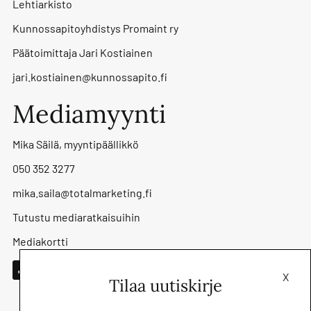
Lehtiarkisto
Kunnossapitoyhdistys Promaint ry
Päätoimittaja Jari Kostiainen
jari.kostiainen@kunnossapito.fi
Mediamyynti
Mika Säilä, myyntipäällikkö
050 352 3277
mika.saila@totalmarketing.fi
Tutustu mediaratkaisuihin
Mediakortti
X
Tilaa uutiskirje