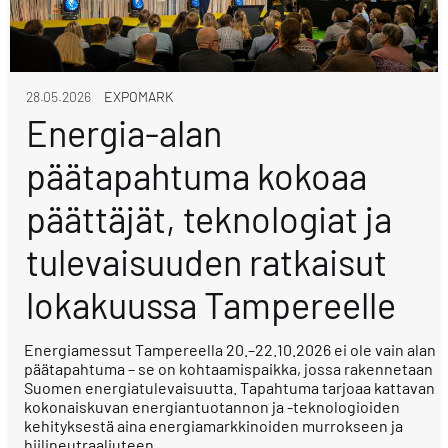
28.05.2026
EXPOMARK
Energia-alan
päätapahtuma kokoaa
päättäjät, teknologiat ja
tulevaisuuden ratkaisut
lokakuussa Tampereelle
Energiamessut Tampereella 20.–22.10.2026 ei ole vain alan
päätapahtuma – se on kohtaamispaikka, jossa rakennetaan
Suomen energiatulevaisuutta. Tapahtuma tarjoaa kattavan
kokonaiskuvan energiantuotannon ja -teknologioiden
kehityksestä aina energiamarkkinoiden murrokseen ja
hiilineutraaliuteen.