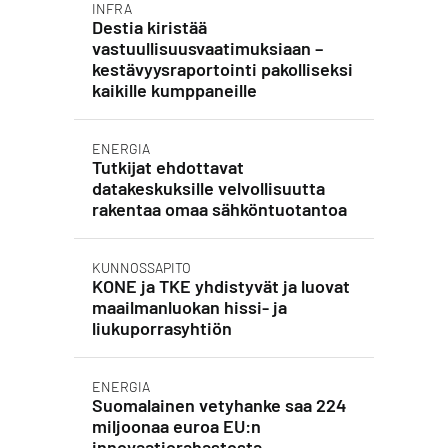
INFRA
Destia kiristää
vastuullisuusvaatimuksiaan –
kestävyysraportointi pakolliseksi
kaikille kumppaneille
ENERGIA
Tutkijat ehdottavat
datakeskuksille velvollisuutta
rakentaa omaa sähköntuotantoa
KUNNOSSAPITO
KONE ja TKE yhdistyvät ja luovat
maailmanluokan hissi- ja
liukuporrasyhtiön
ENERGIA
Suomalainen vetyhanke saa 224
miljoonaa euroa EU:n
innovaatiorahastosta