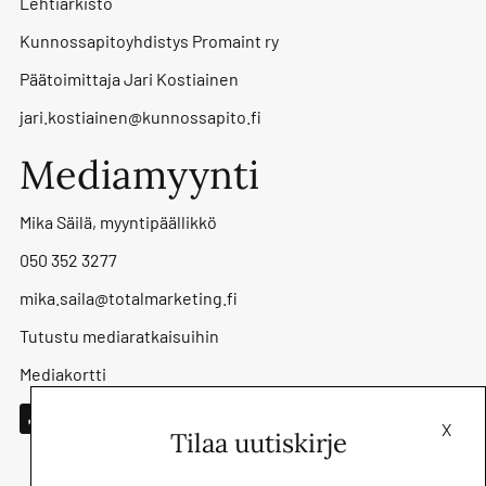
Lehtiarkisto
Kunnossapitoyhdistys Promaint ry
Päätoimittaja Jari Kostiainen
jari.kostiainen@kunnossapito.fi
Mediamyynti
Mika Säilä, myyntipäällikkö
050 352 3277
mika.saila@totalmarketing.fi
Tutustu mediaratkaisuihin
Mediakortti
X
Tilaa uutiskirje