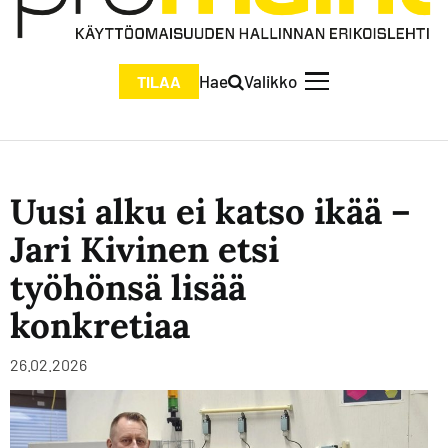
Hae
Valikko
TILAA
Uusi alku ei katso ikää –
Jari Kivinen etsi
työhönsä lisää
konkretiaa
26.02.2026