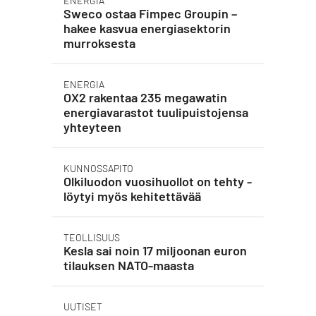
ENERGIA
Sweco ostaa Fimpec Groupin –
hakee kasvua energiasektorin
murroksesta
ENERGIA
OX2 rakentaa 235 megawatin
energiavarastot tuulipuistojensa
yhteyteen
KUNNOSSAPITO
Olkiluodon vuosihuollot on tehty -
löytyi myös kehitettävää
TEOLLISUUS
Kesla sai noin 17 miljoonan euron
tilauksen NATO-maasta
UUTISET