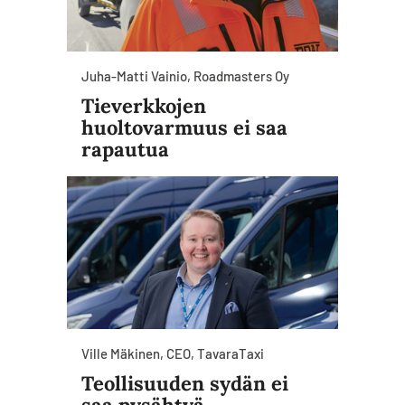
Juha-Matti Vainio, Roadmasters Oy
Tieverkkojen
huoltovarmuus ei saa
rapautua
Ville Mäkinen, CEO, TavaraTaxi
Teollisuuden sydän ei
saa pysähtyä