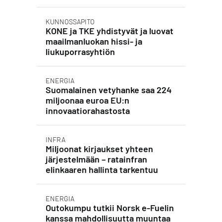
KUNNOSSAPITO
KONE ja TKE yhdistyvät ja luovat
maailmanluokan hissi- ja
liukuporrasyhtiön
ENERGIA
Suomalainen vetyhanke saa 224
miljoonaa euroa EU:n
innovaatiorahastosta
INFRA
Miljoonat kirjaukset yhteen
järjestelmään – ratainfran
elinkaaren hallinta tarkentuu
ENERGIA
Outokumpu tutkii Norsk e-Fuelin
kanssa mahdollisuutta muuntaa