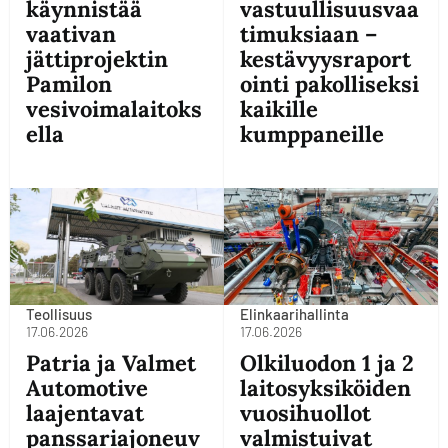
käynnistää
vastuullisuusvaa
vaativan
timuksiaan –
jättiprojektin
kestävyysraport
Pamilon
ointi pakolliseksi
vesivoimalaitoks
kaikille
ella
kumppaneille
Teollisuus
Elinkaarihallinta
17.06.2026
17.06.2026
Patria ja Valmet
Olkiluodon 1 ja 2
Automotive
laitosyksiköiden
laajentavat
vuosihuollot
panssariajoneuv
valmistuivat