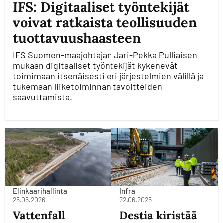
IFS: Digitaaliset työntekijät
voivat ratkaista teollisuuden
tuottavuushaasteen
IFS Suomen-maajohtajan Jari-Pekka Pulliaisen
mukaan digitaaliset työntekijät kykenevät
toimimaan itsenäisesti eri järjestelmien välillä ja
tukemaan liiketoiminnan tavoitteiden
saavuttamista.
Elinkaarihallinta
Infra
25.06.2026
22.06.2026
Vattenfall
Destia kiristää