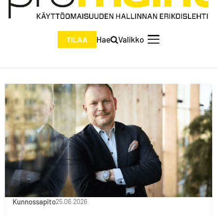
Hae
Valikko
TILAA
Kunnossapito
25.06.2026