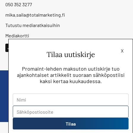
050 352 3277
mika.saila@totalmarketing.fi
Tutustu mediaratkaisuihin
Mediakortti
X
Tilaa uutiskirje
Promaint-lehden maksuton uutiskirje tuo
ajankohtaiset artikkelit suoraan sähköpostiisi
kaksi kertaa kuukaudessa.
Liity nyt saat Promaint lehden muiden
jäsenetujen lisäksi!
Tilaa