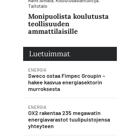
Rami Annala, Koulutusasiantuntija,
Taitotalo
Monipuolista koulutusta
teollisuuden
ammattilaisille
Luetuimmat
ENERGIA
Sweco ostaa Fimpec Groupin –
hakee kasvua energiasektorin
murroksesta
ENERGIA
OX2 rakentaa 235 megawatin
energiavarastot tuulipuistojensa
yhteyteen