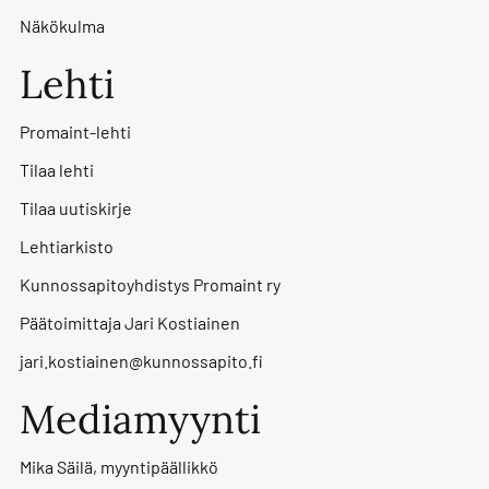
Näkökulma
Lehti
Promaint-lehti
Tilaa lehti
Tilaa uutiskirje
Lehtiarkisto
Kunnossapitoyhdistys Promaint ry
Päätoimittaja Jari Kostiainen
jari.kostiainen@kunnossapito.fi
Mediamyynti
Mika Säilä, myyntipäällikkö