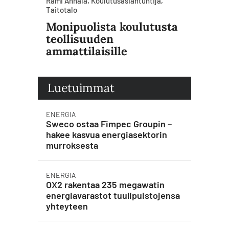
Rami Annala, Koulutusasiantuntija,
Taitotalo
Monipuolista koulutusta
teollisuuden
ammattilaisille
Luetuimmat
ENERGIA
Sweco ostaa Fimpec Groupin –
hakee kasvua energiasektorin
murroksesta
ENERGIA
OX2 rakentaa 235 megawatin
energiavarastot tuulipuistojensa
yhteyteen