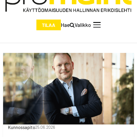
Hae
Valikko
TILAA
Kunnossapito
25.06.2026