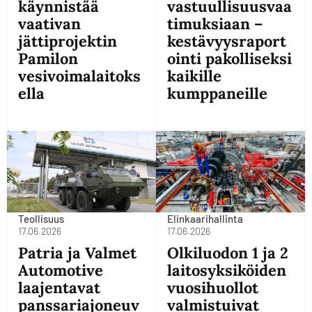
käynnistää
vastuullisuusvaa
vaativan
timuksiaan –
jättiprojektin
kestävyysraport
Pamilon
ointi pakolliseksi
vesivoimalaitoks
kaikille
ella
kumppaneille
Teollisuus
Elinkaarihallinta
17.06.2026
17.06.2026
Patria ja Valmet
Olkiluodon 1 ja 2
Automotive
laitosyksiköiden
laajentavat
vuosihuollot
panssariajoneuv
valmistuivat