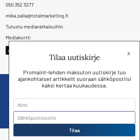
050 352 3277
mika.saila@totalmarketing.fi
Tutustu mediaratkaisuihin
Mediakortti
X
Tilaa uutiskirje
Promaint-lehden maksuton uutiskirje tuo
ajankohtaiset artikkelit suoraan sähköpostiisi
kaksi kertaa kuukaudessa.
Liity nyt saat Promaint lehden muiden
jäsenetujen lisäksi!
Tilaa