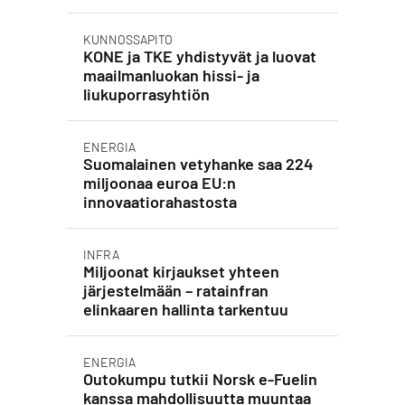
KUNNOSSAPITO
KONE ja TKE yhdistyvät ja luovat
maailmanluokan hissi- ja
liukuporrasyhtiön
ENERGIA
Suomalainen vetyhanke saa 224
miljoonaa euroa EU:n
innovaatiorahastosta
INFRA
Miljoonat kirjaukset yhteen
järjestelmään – ratainfran
elinkaaren hallinta tarkentuu
ENERGIA
Outokumpu tutkii Norsk e-Fuelin
kanssa mahdollisuutta muuntaa