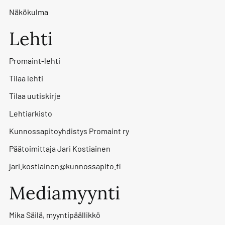
Näkökulma
Lehti
Promaint-lehti
Tilaa lehti
Tilaa uutiskirje
Lehtiarkisto
Kunnossapitoyhdistys Promaint ry
Päätoimittaja Jari Kostiainen
jari.kostiainen@kunnossapito.fi
Mediamyynti
Mika Säilä, myyntipäällikkö