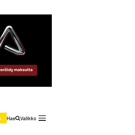
Hae
Valikko
A