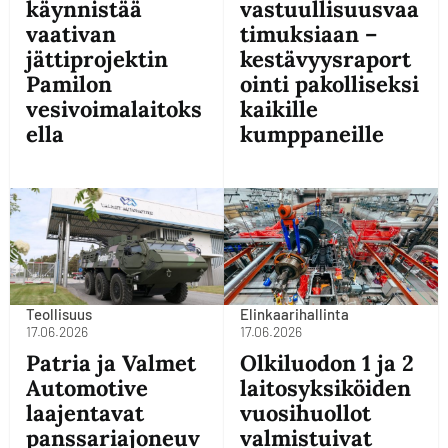
käynnistää
vastuullisuusvaa
vaativan
timuksiaan –
jättiprojektin
kestävyysraport
Pamilon
ointi pakolliseksi
vesivoimalaitoks
kaikille
ella
kumppaneille
Teollisuus
Elinkaarihallinta
17.06.2026
17.06.2026
Patria ja Valmet
Olkiluodon 1 ja 2
Automotive
laitosyksiköiden
laajentavat
vuosihuollot
panssariajoneuv
valmistuivat