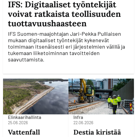
IFS: Digitaaliset työntekijät
voivat ratkaista teollisuuden
tuottavuushaasteen
IFS Suomen-maajohtajan Jari-Pekka Pulliaisen
mukaan digitaaliset työntekijät kykenevät
toimimaan itsenäisesti eri järjestelmien välillä ja
tukemaan liiketoiminnan tavoitteiden
saavuttamista.
Elinkaarihallinta
Infra
25.06.2026
22.06.2026
Vattenfall
Destia kiristää