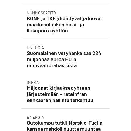
KUNNOSSAPITO
KONE ja TKE yhdistyvät ja luovat
maailmanluokan hissi- ja
liukuporrasyhtiön
ENERGIA
Suomalainen vetyhanke saa 224
miljoonaa euroa EU:n
innovaatiorahastosta
INFRA
Miljoonat kirjaukset yhteen
järjestelmään – ratainfran
elinkaaren hallinta tarkentuu
ENERGIA
Outokumpu tutkii Norsk e-Fuelin
kanssa mahdollisuutta muuntaa