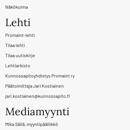
Näkökulma
Lehti
Promaint-lehti
Tilaa lehti
Tilaa uutiskirje
Lehtiarkisto
Kunnossapitoyhdistys Promaint ry
Päätoimittaja Jari Kostiainen
jari.kostiainen@kunnossapito.fi
Mediamyynti
Mika Säilä, myyntipäällikkö