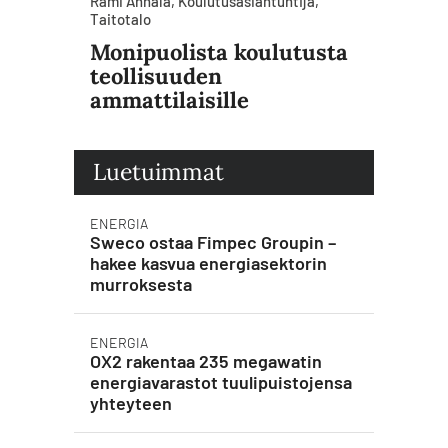
Rami Annala, Koulutusasiantuntija,
Taitotalo
Monipuolista koulutusta
teollisuuden
ammattilaisille
Luetuimmat
ENERGIA
Sweco ostaa Fimpec Groupin –
hakee kasvua energiasektorin
murroksesta
ENERGIA
OX2 rakentaa 235 megawatin
energiavarastot tuulipuistojensa
yhteyteen