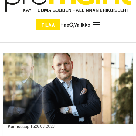
Hae
Valikko
TILAA
Kunnossapito
25.06.2026