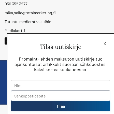
050 352 3277
mika.saila@totalmarketing.fi
Tutustu mediaratkaisuihin
Mediakortti
X
Tilaa uutiskirje
Promaint-lehden maksuton uutiskirje tuo
ajankohtaiset artikkelit suoraan sähköpostiisi
kaksi kertaa kuukaudessa.
Liity nyt saat Promaint lehden muiden
jäsenetujen lisäksi!
Tilaa