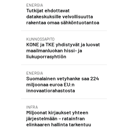
ENERGIA
Tutkijat ehdottavat
datakeskuksille velvollisuutta
rakentaa omaa sähköntuotantoa
KUNNOSSAPITO
KONE ja TKE yhdistyvät ja luovat
maailmanluokan hissi- ja
liukuporrasyhtiön
ENERGIA
Suomalainen vetyhanke saa 224
miljoonaa euroa EU:n
innovaatiorahastosta
INFRA
Miljoonat kirjaukset yhteen
järjestelmään – ratainfran
elinkaaren hallinta tarkentuu