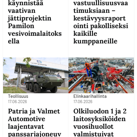
käynnistää
vastuullisuusvaa
vaativan
timuksiaan –
jättiprojektin
kestävyysraport
Pamilon
ointi pakolliseksi
vesivoimalaitoks
kaikille
ella
kumppaneille
Teollisuus
Elinkaarihallinta
17.06.2026
17.06.2026
Patria ja Valmet
Olkiluodon 1 ja 2
Automotive
laitosyksiköiden
laajentavat
vuosihuollot
panssariajoneuv
valmistuivat