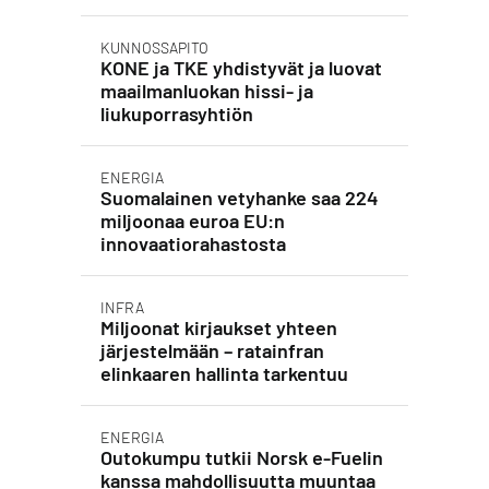
KUNNOSSAPITO
KONE ja TKE yhdistyvät ja luovat
maailmanluokan hissi- ja
liukuporrasyhtiön
ENERGIA
Suomalainen vetyhanke saa 224
miljoonaa euroa EU:n
innovaatiorahastosta
INFRA
Miljoonat kirjaukset yhteen
järjestelmään – ratainfran
elinkaaren hallinta tarkentuu
ENERGIA
Outokumpu tutkii Norsk e-Fuelin
kanssa mahdollisuutta muuntaa