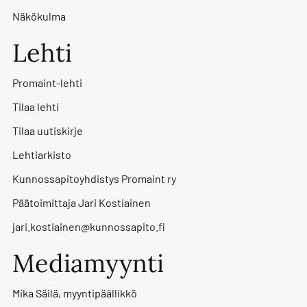
Näkökulma
Lehti
Promaint-lehti
Tilaa lehti
Tilaa uutiskirje
Lehtiarkisto
Kunnossapitoyhdistys Promaint ry
Päätoimittaja Jari Kostiainen
jari.kostiainen@kunnossapito.fi
Mediamyynti
Mika Säilä, myyntipäällikkö