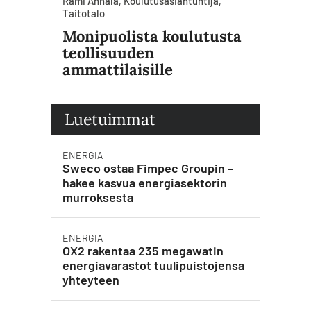
Rami Annala, Koulutusasiantuntija,
Taitotalo
Monipuolista koulutusta
teollisuuden
ammattilaisille
Luetuimmat
ENERGIA
Sweco ostaa Fimpec Groupin –
hakee kasvua energiasektorin
murroksesta
ENERGIA
OX2 rakentaa 235 megawatin
energiavarastot tuulipuistojensa
yhteyteen