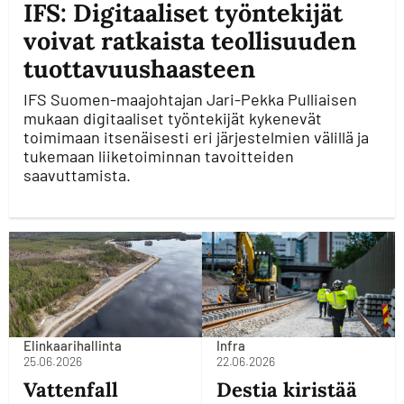
IFS: Digitaaliset työntekijät
voivat ratkaista teollisuuden
tuottavuushaasteen
IFS Suomen-maajohtajan Jari-Pekka Pulliaisen
mukaan digitaaliset työntekijät kykenevät
toimimaan itsenäisesti eri järjestelmien välillä ja
tukemaan liiketoiminnan tavoitteiden
saavuttamista.
Elinkaarihallinta
Infra
25.06.2026
22.06.2026
Vattenfall
Destia kiristää