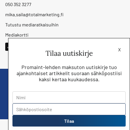
050 352 3277
mika.saila@totalmarketing.fi
Tutustu mediaratkaisuihin
Mediakortti
X
Tilaa uutiskirje
Promaint-lehden maksuton uutiskirje tuo
ajankohtaiset artikkelit suoraan sähköpostiisi
kaksi kertaa kuukaudessa.
Liity nyt saat Promaint lehden muiden
jäsenetujen lisäksi!
Tilaa