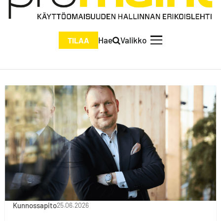
Hae
Valikko
TILAA
Kunnossapito
25.06.2026