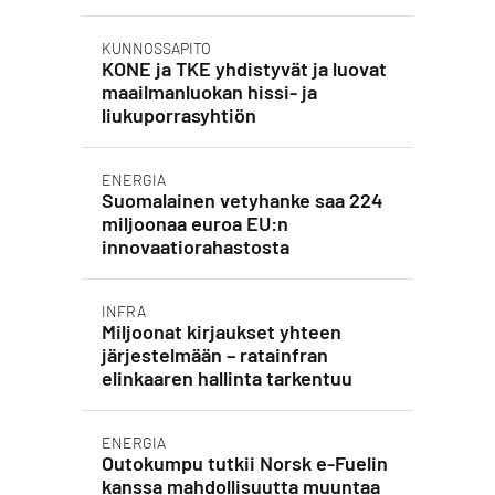
KUNNOSSAPITO
KONE ja TKE yhdistyvät ja luovat
maailmanluokan hissi- ja
liukuporrasyhtiön
ENERGIA
Suomalainen vetyhanke saa 224
miljoonaa euroa EU:n
innovaatiorahastosta
INFRA
Miljoonat kirjaukset yhteen
järjestelmään – ratainfran
elinkaaren hallinta tarkentuu
ENERGIA
Outokumpu tutkii Norsk e-Fuelin
kanssa mahdollisuutta muuntaa