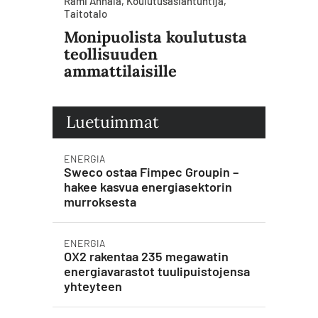
Rami Annala, Koulutusasiantuntija,
Taitotalo
Monipuolista koulutusta
teollisuuden
ammattilaisille
Luetuimmat
ENERGIA
Sweco ostaa Fimpec Groupin –
hakee kasvua energiasektorin
murroksesta
ENERGIA
OX2 rakentaa 235 megawatin
energiavarastot tuulipuistojensa
yhteyteen