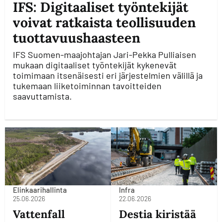
IFS: Digitaaliset työntekijät
voivat ratkaista teollisuuden
tuottavuushaasteen
IFS Suomen-maajohtajan Jari-Pekka Pulliaisen
mukaan digitaaliset työntekijät kykenevät
toimimaan itsenäisesti eri järjestelmien välillä ja
tukemaan liiketoiminnan tavoitteiden
saavuttamista.
Elinkaarihallinta
Infra
25.06.2026
22.06.2026
Vattenfall
Destia kiristää