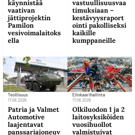
käynnistää
vastuullisuusvaa
vaativan
timuksiaan –
jättiprojektin
kestävyysraport
Pamilon
ointi pakolliseksi
vesivoimalaitoks
kaikille
ella
kumppaneille
Teollisuus
Elinkaarihallinta
17.06.2026
17.06.2026
Patria ja Valmet
Olkiluodon 1 ja 2
Automotive
laitosyksiköiden
laajentavat
vuosihuollot
panssariajoneuv
valmistuivat