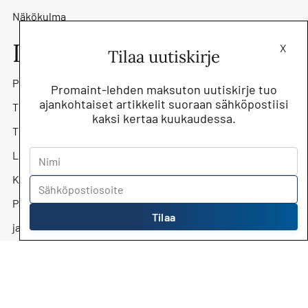
Näkökulma
Lehti
X
Tilaa uutiskirje
Promaint-lehti
Promaint-lehden maksuton uutiskirje tuo
ajankohtaiset artikkelit suoraan sähköpostiisi
Tilaa lehti
kaksi kertaa kuukaudessa.
Tilaa uutiskirje
Lehtiarkisto
Kunnossapitoyhdistys Promaint ry
Päätoimittaja Jari Kostiainen
Tilaa
jari.kostiainen@kunnossapito.fi
Mediamyynti
Mika Säilä, myyntipäällikkö