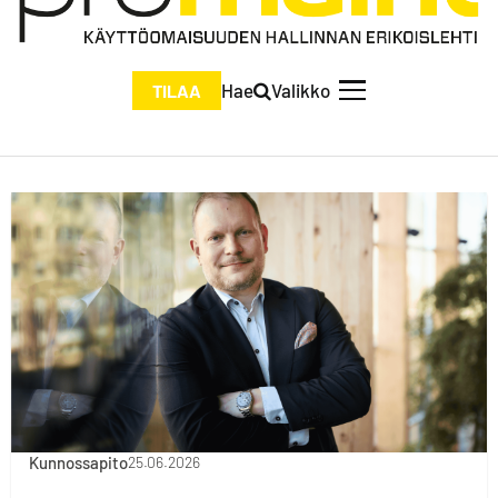
Hae
Valikko
TILAA
Kunnossapito
25.06.2026