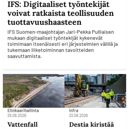
IFS: Digitaaliset työntekijät
voivat ratkaista teollisuuden
tuottavuushaasteen
IFS Suomen-maajohtajan Jari-Pekka Pulliaisen
mukaan digitaaliset työntekijät kykenevät
toimimaan itsenäisesti eri järjestelmien välillä ja
tukemaan liiketoiminnan tavoitteiden
saavuttamista.
Elinkaarihallinta
Infra
25.06.2026
22.06.2026
Vattenfall
Destia kiristää