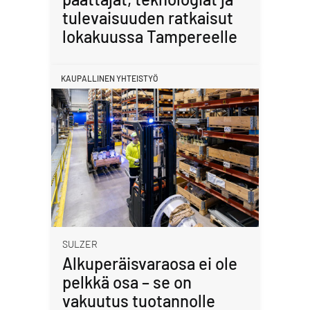
tulevaisuuden ratkaisut
lokakuussa Tampereelle
KAUPALLINEN YHTEISTYÖ
SULZER
Alkuperäisvaraosa ei ole
pelkkä osa – se on
vakuutus tuotannolle