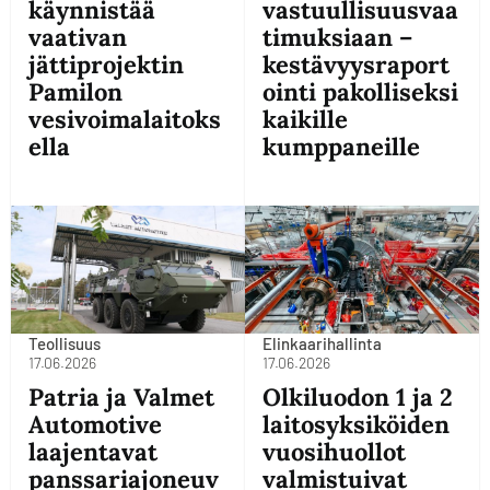
käynnistää
vastuullisuusvaa
vaativan
timuksiaan –
jättiprojektin
kestävyysraport
Pamilon
ointi pakolliseksi
vesivoimalaitoks
kaikille
ella
kumppaneille
Teollisuus
Elinkaarihallinta
17.06.2026
17.06.2026
Patria ja Valmet
Olkiluodon 1 ja 2
Automotive
laitosyksiköiden
laajentavat
vuosihuollot
panssariajoneuv
valmistuivat