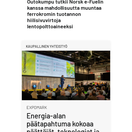
Outokumpu tutkii Norsk e-Fuelin
kanssa mahdollisuutta muuntaa
ferrokromin tuotannon
hiilisivuvirtoja
lentopolttoaineeksi
KAUPALLINEN YHTEISTYÖ
EXPOMARK
Energia-alan
päätapahtuma kokoaa
päättäjät, teknologiat ja