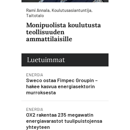
Rami Annala, Koulutusasiantuntija,
Taitotalo
Monipuolista koulutusta
teollisuuden
ammattilaisille
Luetuimmat
ENERGIA
Sweco ostaa Fimpec Groupin –
hakee kasvua energiasektorin
murroksesta
ENERGIA
OX2 rakentaa 235 megawatin
energiavarastot tuulipuistojensa
yhteyteen