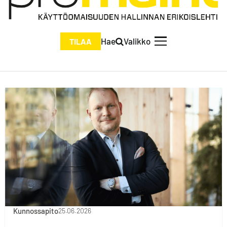
Hae
Valikko
TILAA
Kunnossapito
25.06.2026