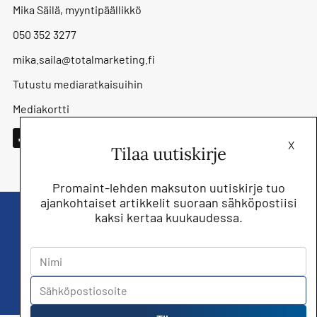
Mika Säilä, myyntipäällikkö
050 352 3277
mika.saila@totalmarketing.fi
Tutustu mediaratkaisuihin
Mediakortti
X
Tilaa uutiskirje
Promaint-lehden maksuton uutiskirje tuo
ajankohtaiset artikkelit suoraan sähköpostiisi
kaksi kertaa kuukaudessa.
Liity nyt saat Promaint lehden muiden
jäsenetujen lisäksi!