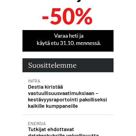
Suosittelemme
INFRA
Destia kiristää
vastuullisuusvaatimuksiaan –
kestävyysraportointi pakolliseksi
kaikille kumppaneille
ENERGIA
Tutkijat ehdottavat
datakeskuksille velvollisuutta