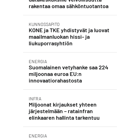
rakentaa omaa sähköntuotantoa
KUNNOSSAPITO
KONE ja TKE yhdistyvät ja luovat
maailmanluokan hissi- ja
liukuporrasyhtiön
ENERGIA
Suomalainen vetyhanke saa 224
miljoonaa euroa EU:n
innovaatiorahastosta
INFRA
Miljoonat kirjaukset yhteen
järjestelmään – ratainfran
elinkaaren hallinta tarkentuu
ENERGIA