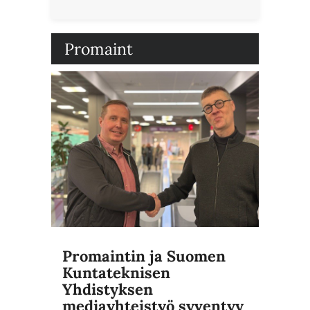
Promaint
Promaintin ja Suomen
Kuntateknisen
Yhdistyksen
mediayhteistyö syventyy