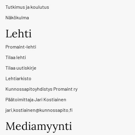
Tutkimus ja koulutus
Näkökulma
Lehti
Promaint-lehti
Tilaa lehti
Tilaa uutiskirje
Lehtiarkisto
Kunnossapitoyhdistys Promaint ry
Päätoimittaja Jari Kostiainen
jari.kostiainen@kunnossapito.fi
Mediamyynti