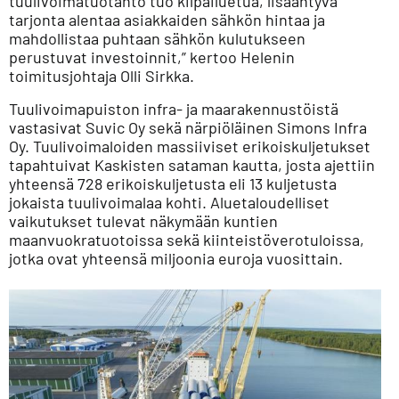
tuulivoimatuotanto tuo kilpailuetua, lisääntyvä
tarjonta alentaa asiakkaiden sähkön hintaa ja
mahdollistaa puhtaan sähkön kulutukseen
perustuvat investoinnit,” kertoo Helenin
toimitusjohtaja Olli Sirkka.
Tuulivoimapuiston infra- ja maarakennustöistä
vastasivat Suvic Oy sekä närpiöläinen Simons Infra
Oy. Tuulivoimaloiden massiiviset erikoiskuljetukset
tapahtuivat Kaskisten sataman kautta, josta ajettiin
yhteensä 728 erikoiskuljetusta eli 13 kuljetusta
jokaista tuulivoimalaa kohti. Aluetaloudelliset
vaikutukset tulevat näkymään kuntien
maanvuokratuotoissa sekä kiinteistöverotuloissa,
jotka ovat yhteensä miljoonia euroja vuosittain.