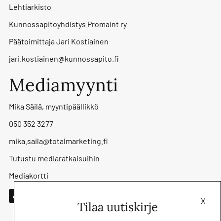
Lehtiarkisto
Kunnossapitoyhdistys Promaint ry
Päätoimittaja Jari Kostiainen
jari.kostiainen@kunnossapito.fi
Mediamyynti
Mika Säilä, myyntipäällikkö
050 352 3277
mika.saila@totalmarketing.fi
Tutustu mediaratkaisuihin
Mediakortti
X
Tilaa uutiskirje