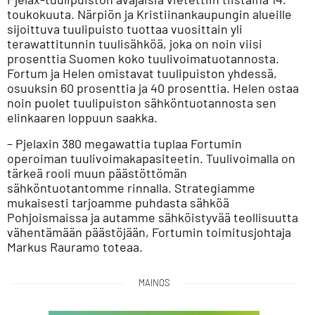
toukokuuta. Närpiön ja Kristiinankaupungin alueille
sijoittuva tuulipuisto tuottaa vuosittain yli
terawattitunnin tuulisähköä, joka on noin viisi
prosenttia Suomen koko tuulivoimatuotannosta.
Fortum ja Helen omistavat tuulipuiston yhdessä,
osuuksin 60 prosenttia ja 40 prosenttia. Helen ostaa
noin puolet tuulipuiston sähköntuotannosta sen
elinkaaren loppuun saakka.
– Pjelaxin 380 megawattia tuplaa Fortumin
operoiman tuulivoimakapasiteetin. Tuulivoimalla on
tärkeä rooli muun päästöttömän
sähköntuotantomme rinnalla. Strategiamme
mukaisesti tarjoamme puhdasta sähköä
Pohjoismaissa ja autamme sähköistyvää teollisuutta
vähentämään päästöjään, Fortumin toimitusjohtaja
Markus Rauramo toteaa.
MAINOS