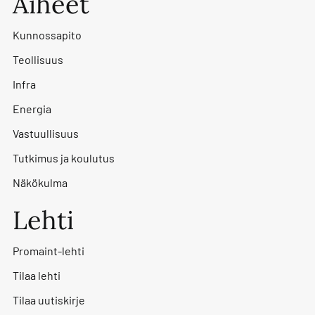
Aiheet
Kunnossapito
Teollisuus
Infra
Energia
Vastuullisuus
Tutkimus ja koulutus
Näkökulma
Lehti
Promaint-lehti
Tilaa lehti
Tilaa uutiskirje