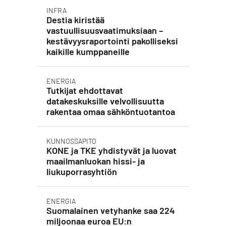
INFRA
Destia kiristää
vastuullisuusvaatimuksiaan –
kestävyysraportointi pakolliseksi
kaikille kumppaneille
ENERGIA
Tutkijat ehdottavat
datakeskuksille velvollisuutta
rakentaa omaa sähköntuotantoa
KUNNOSSAPITO
KONE ja TKE yhdistyvät ja luovat
maailmanluokan hissi- ja
liukuporrasyhtiön
ENERGIA
Suomalainen vetyhanke saa 224
miljoonaa euroa EU:n