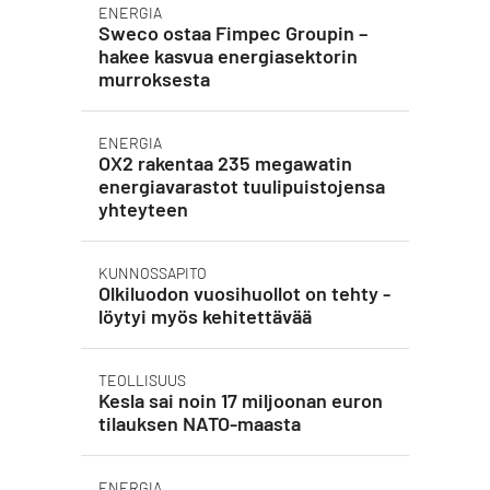
ENERGIA
Sweco ostaa Fimpec Groupin –
hakee kasvua energiasektorin
murroksesta
ENERGIA
OX2 rakentaa 235 megawatin
energiavarastot tuulipuistojensa
yhteyteen
KUNNOSSAPITO
Olkiluodon vuosihuollot on tehty -
löytyi myös kehitettävää
TEOLLISUUS
Kesla sai noin 17 miljoonan euron
tilauksen NATO-maasta
ENERGIA