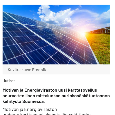
Kuvituskuva: Freepik
Uutiset
Motivan ja Energiaviraston uusi karttasovellus
seuraa teollisen mittaluokan aurinkosähkötuotannon
kehitystä Suomessa.
Motivan ja Energiaviraston
uudesta
karttasovelluksesta
löytyvät tiedot