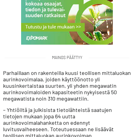
MAINOS PÄÄTTYY
Parhaillaan on rakenteilla kuusi teollisen mittaluokan
aurinkovoimalaa, joiden käyttöönotto yli
kuusinkertaistaa suurten, yli yhden megawatin
aurinkovoimaloiden kapasiteetin nykyisestä 50
megawatista noin 310 megawattiin.
– Yhtiöiltä ja julkisista tietolähteistä saatujen
tietojen mukaan jopa 64 uutta
aurinkovoimalahanketta on edennyt
luvitusvaiheeseen. Toteutuessaan ne lisäävät
teollisen mittaluokan aurinkovoiman