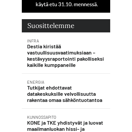
Suosittelemme
INFRA
Destia kiristää
vastuullisuusvaatimuksiaan –
kestävyysraportointi pakolliseksi
kaikille kumppaneille
ENERGIA
Tutkijat ehdottavat
datakeskuksille velvollisuutta
rakentaa omaa sähköntuotantoa
KUNNOSSAPITO
KONE ja TKE yhdistyvät ja luovat
maailmanluokan hissi- ja