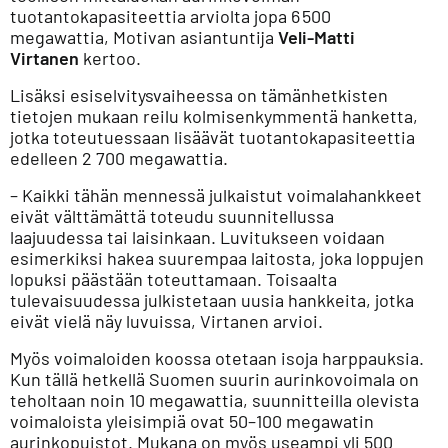
tuotantokapasiteettia arviolta jopa 6 500
megawattia, Motivan asiantuntija
Veli-Matti
Virtanen
kertoo.
Lisäksi esiselvitysvaiheessa on tämänhetkisten
tietojen mukaan reilu kolmisenkymmentä hanketta,
jotka toteutuessaan lisäävät tuotantokapasiteettia
edelleen 2 700 megawattia.
– Kaikki tähän mennessä julkaistut voimalahankkeet
eivät välttämättä toteudu suunnitellussa
laajuudessa tai laisinkaan. Luvitukseen voidaan
esimerkiksi hakea suurempaa laitosta, joka loppujen
lopuksi päästään toteuttamaan. Toisaalta
tulevaisuudessa julkistetaan uusia hankkeita, jotka
eivät vielä näy luvuissa, Virtanen arvioi.
Myös voimaloiden koossa otetaan isoja harppauksia.
Kun tällä hetkellä Suomen suurin aurinkovoimala on
teholtaan noin 10 megawattia, suunnitteilla olevista
voimaloista yleisimpiä ovat 50–100 megawatin
aurinkopuistot. Mukana on myös useampi yli 500