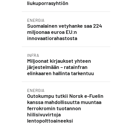
liukuporrasyhtiön
ENERGIA
Suomalainen vetyhanke saa 224
miljoonaa euroa EU:n
innovaatiorahastosta
INFRA
Miljoonat kirjaukset yhteen
järjestelmään – ratainfran
elinkaaren hallinta tarkentuu
ENERGIA
Outokumpu tutkii Norsk e-Fuelin
kanssa mahdollisuutta muuntaa
ferrokromin tuotannon
hiilisivuvirtoja
lentopolttoaineeksi