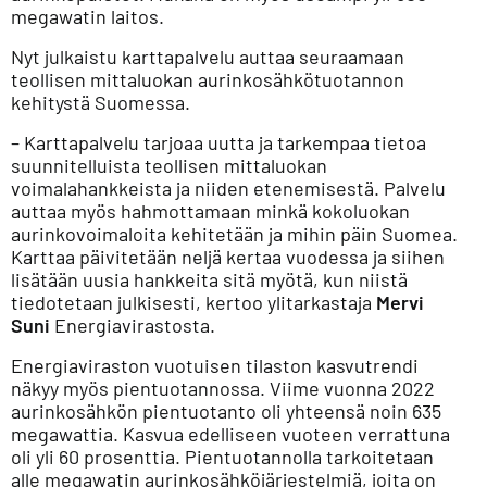
megawatin laitos.
Nyt julkaistu karttapalvelu auttaa seuraamaan
teollisen mittaluokan aurinkosähkötuotannon
kehitystä Suomessa.
– Karttapalvelu tarjoaa uutta ja tarkempaa tietoa
suunnitelluista teollisen mittaluokan
voimalahankkeista ja niiden etenemisestä. Palvelu
auttaa myös hahmottamaan minkä kokoluokan
aurinkovoimaloita kehitetään ja mihin päin Suomea.
Karttaa päivitetään neljä kertaa vuodessa ja siihen
lisätään uusia hankkeita sitä myötä, kun niistä
tiedotetaan julkisesti, kertoo ylitarkastaja
Mervi
Suni
Energiavirastosta.
Energiaviraston vuotuisen tilaston kasvutrendi
näkyy myös pientuotannossa. Viime vuonna 2022
aurinkosähkön pientuotanto oli yhteensä noin 635
megawattia. Kasvua edelliseen vuoteen verrattuna
oli yli 60 prosenttia. Pientuotannolla tarkoitetaan
alle megawatin aurinkosähköjärjestelmiä, joita on