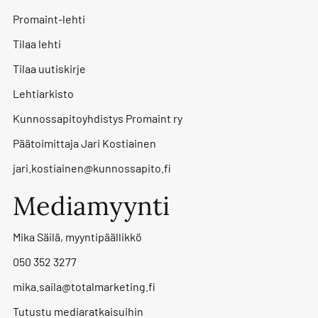
Promaint-lehti
Tilaa lehti
Tilaa uutiskirje
Lehtiarkisto
Kunnossapitoyhdistys Promaint ry
Päätoimittaja Jari Kostiainen
jari.kostiainen@kunnossapito.fi
Mediamyynti
Mika Säilä, myyntipäällikkö
050 352 3277
mika.saila@totalmarketing.fi
Tutustu mediaratkaisuihin