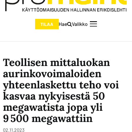
Hae
Valikko
TILAA
Teollisen mittaluokan
aurinkovoimaloiden
yhteenlaskettu teho voi
kasvaa nykyisestä 50
megawatista jopa yli
9 500 megawattiin
02.11.2023