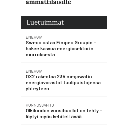
ammattilaisille
Luetuimmat
ENERGIA
Sweco ostaa Fimpec Groupin –
hakee kasvua energiasektorin
murroksesta
ENERGIA
OX2 rakentaa 235 megawatin
energiavarastot tuulipuistojensa
yhteyteen
KUNNOSSAPITO
Olkiluodon vuosihuollot on tehty -
löytyi myös kehitettävää