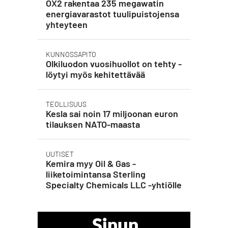
OX2 rakentaa 235 megawatin
energiavarastot tuulipuistojensa
yhteyteen
KUNNOSSAPITO
Olkiluodon vuosihuollot on tehty -
löytyi myös kehitettävää
TEOLLISUUS
Kesla sai noin 17 miljoonan euron
tilauksen NATO-maasta
UUTISET
Kemira myy Oil & Gas -
liiketoimintansa Sterling
Specialty Chemicals LLC -yhtiölle