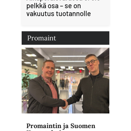
pelkkä osa – se on
vakuutus tuotannolle
Promaint
Promaintin ja Suomen