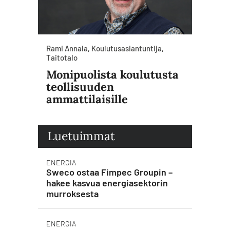
Rami Annala, Koulutusasiantuntija,
Taitotalo
Monipuolista koulutusta
teollisuuden
ammattilaisille
Luetuimmat
ENERGIA
Sweco ostaa Fimpec Groupin –
hakee kasvua energiasektorin
murroksesta
ENERGIA