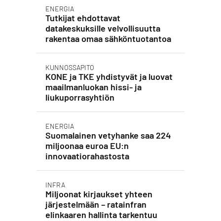
ENERGIA
Tutkijat ehdottavat
datakeskuksille velvollisuutta
rakentaa omaa sähköntuotantoa
KUNNOSSAPITO
KONE ja TKE yhdistyvät ja luovat
maailmanluokan hissi- ja
liukuporrasyhtiön
ENERGIA
Suomalainen vetyhanke saa 224
miljoonaa euroa EU:n
innovaatiorahastosta
INFRA
Miljoonat kirjaukset yhteen
järjestelmään – ratainfran
elinkaaren hallinta tarkentuu