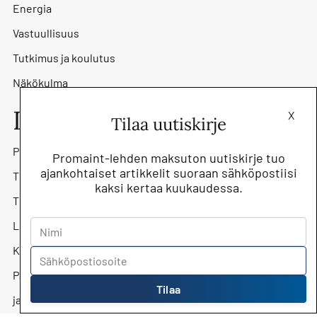
Energia
Vastuullisuus
Tutkimus ja koulutus
Näkökulma
Lehti
X
Tilaa uutiskirje
Promaint-lehti
Promaint-lehden maksuton uutiskirje tuo
ajankohtaiset artikkelit suoraan sähköpostiisi
Tilaa lehti
kaksi kertaa kuukaudessa.
Tilaa uutiskirje
Lehtiarkisto
Kunnossapitoyhdistys Promaint ry
Päätoimittaja Jari Kostiainen
Tilaa
jari.kostiainen@kunnossapito.fi