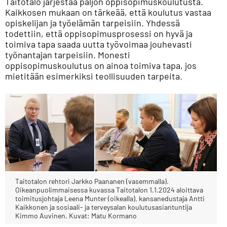
Taitotalo järjestää paljon oppisopimuskoulutusta.
Kaikkosen mukaan on tärkeää, että koulutus vastaa
opiskelijan ja työelämän tarpeisiin. Yhdessä
todettiin, että oppisopimusprosessi on hyvä ja
toimiva tapa saada uutta työvoimaa jouhevasti
työnantajan tarpeisiin. Monesti
oppisopimuskoulutus on ainoa toimiva tapa, jos
mietitään esimerkiksi teollisuuden tarpeita.
Taitotalon rehtori Jarkko Paananen (vasemmalla).
Oikeanpuolimmaisessa kuvassa Taitotalon 1.1.2024 aloittava
toimitusjohtaja Leena Munter (oikealla), kansanedustaja Antti
Kaikkonen ja sosiaali- ja terveysalan koulutusasiantuntija
Kimmo Auvinen. Kuvat: Matu Kormano