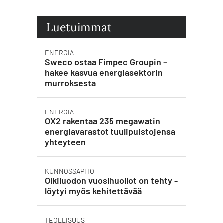
Luetuimmat
ENERGIA
Sweco ostaa Fimpec Groupin –
hakee kasvua energiasektorin
murroksesta
ENERGIA
OX2 rakentaa 235 megawatin
energiavarastot tuulipuistojensa
yhteyteen
KUNNOSSAPITO
Olkiluodon vuosihuollot on tehty -
löytyi myös kehitettävää
TEOLLISUUS