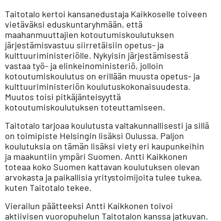
Taitotalo kertoi kansanedustaja Kaikkoselle toiveen
vietäväksi eduskuntaryhmään, että
maahanmuuttajien kotoutumiskoulutuksen
järjestämisvastuu siirretäisiin opetus- ja
kulttuuriministeriölle. Nykyisin järjestämisestä
vastaa työ- ja elinkeinoministeriö, jolloin
kotoutumiskoulutus on erillään muusta opetus- ja
kulttuuriministeriön koulutuskokonaisuudesta.
Muutos toisi pitkäjänteisyyttä
kotoutumiskoulutuksen toteuttamiseen.
Taitotalo tarjoaa koulutusta valtakunnallisesti ja sillä
on toimipiste Helsingin lisäksi Oulussa. Paljon
koulutuksia on tämän lisäksi viety eri kaupunkeihin
ja maakuntiin ympäri Suomen. Antti Kaikkonen
toteaa koko Suomen kattavan koulutuksen olevan
arvokasta ja paikallisia yritystoimijoita tulee tukea,
kuten Taitotalo tekee.
Vierailun päätteeksi Antti Kaikkonen toivoi
aktiivisen vuoropuhelun Taitotalon kanssa jatkuvan.