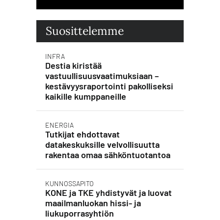
Suosittelemme
INFRA
Destia kiristää
vastuullisuusvaatimuksiaan –
kestävyysraportointi pakolliseksi
kaikille kumppaneille
ENERGIA
Tutkijat ehdottavat
datakeskuksille velvollisuutta
rakentaa omaa sähköntuotantoa
KUNNOSSAPITO
KONE ja TKE yhdistyvät ja luovat
maailmanluokan hissi- ja
liukuporrasyhtiön