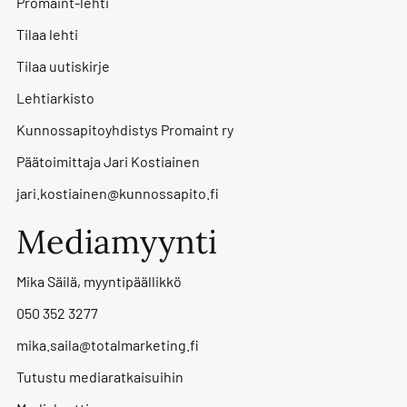
Promaint-lehti
Tilaa lehti
Tilaa uutiskirje
Lehtiarkisto
Kunnossapitoyhdistys Promaint ry
Päätoimittaja Jari Kostiainen
jari.kostiainen@kunnossapito.fi
Mediamyynti
Mika Säilä, myyntipäällikkö
050 352 3277
mika.saila@totalmarketing.fi
Tutustu mediaratkaisuihin