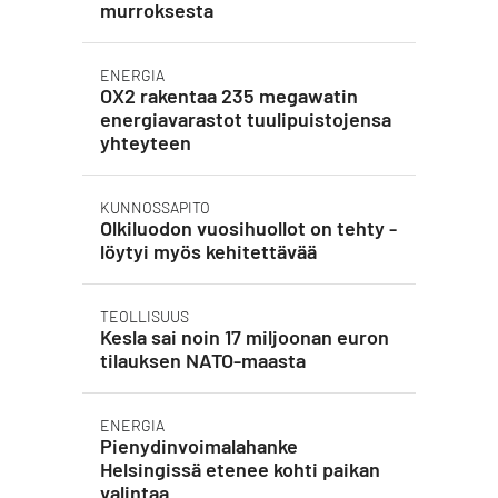
murroksesta
ENERGIA
OX2 rakentaa 235 megawatin
energiavarastot tuulipuistojensa
yhteyteen
KUNNOSSAPITO
Olkiluodon vuosihuollot on tehty -
löytyi myös kehitettävää
TEOLLISUUS
Kesla sai noin 17 miljoonan euron
tilauksen NATO-maasta
ENERGIA
Pienydinvoimalahanke
Helsingissä etenee kohti paikan
valintaa