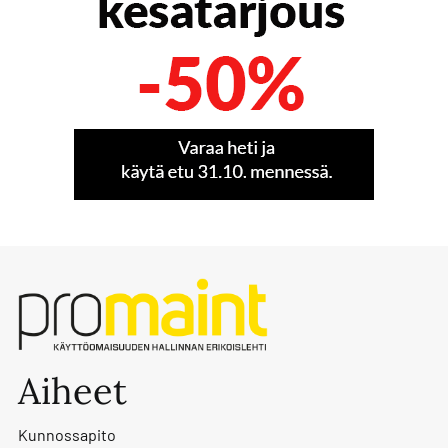
Aiheet
Kunnossapito