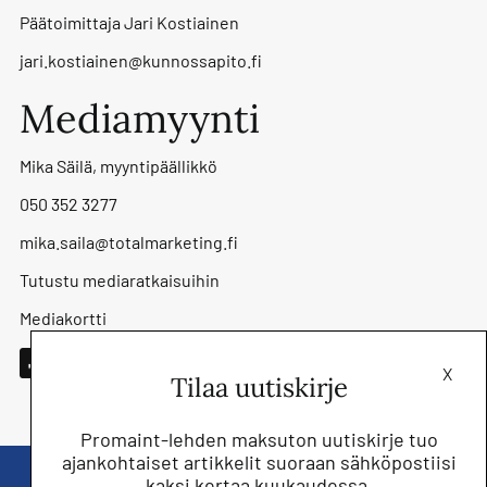
Päätoimittaja Jari Kostiainen
jari.kostiainen@kunnossapito.fi
Mediamyynti
Mika Säilä, myyntipäällikkö
050 352 3277
mika.saila@totalmarketing.fi
Tutustu mediaratkaisuihin
Mediakortti
X
Tilaa uutiskirje
Promaint-lehden maksuton uutiskirje tuo
ajankohtaiset artikkelit suoraan sähköpostiisi
kaksi kertaa kuukaudessa.