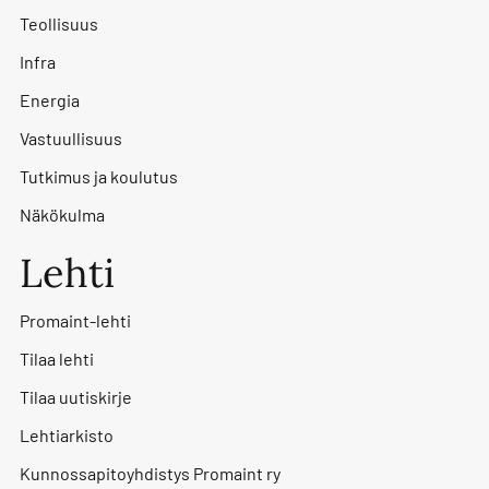
Teollisuus
Infra
Energia
Vastuullisuus
Tutkimus ja koulutus
Näkökulma
Lehti
Promaint-lehti
Tilaa lehti
Tilaa uutiskirje
Lehtiarkisto
Kunnossapitoyhdistys Promaint ry