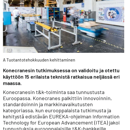
A Tuotantotehokkuuden kehittaminen
Konecranesin tutkimuksessa on validoitu ja otettu
käyttöön 15 erilaista teknistä ratkaisua neljässä eri
maassa.
Konecranesin t&k-toiminta saa tunnustusta
Euroopassa. Konecranes palkittiin innovoinnin,
standardoinnin ja markkinavaikutusten
kategoriassa, kun eurooppalaista tutkimusta ja
kehitystä edistävän EUREKA-ohjelman Information
Technology for European Advancement (ITEA) jakoi
tunnustuksia eurooppalaisille t&K-hankkeille.