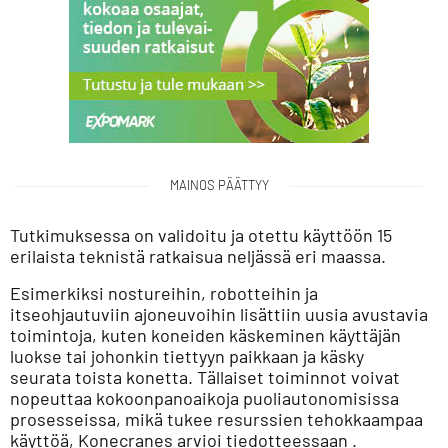
MAINOS PÄÄTTYY
Tutkimuksessa on validoitu ja otettu käyttöön 15
erilaista teknistä ratkaisua neljässä eri maassa.
Esimerkiksi nostureihin, robotteihin ja
itseohjautuviin ajoneuvoihin lisättiin uusia avustavia
toimintoja, kuten koneiden käskeminen käyttäjän
luokse tai johonkin tiettyyn paikkaan ja käsky
seurata toista konetta. Tällaiset toiminnot voivat
nopeuttaa kokoonpanoaikoja puoliautonomisissa
prosesseissa, mikä tukee resurssien tehokkaampaa
käyttöä, Konecranes arvioi
tiedotteessaan
.