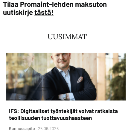
Tilaa Promaint-lehden maksuton
uutiskirje
tästä!
UUSIMMAT
IFS: Digitaaliset työntekijät voivat ratkaista
teollisuuden tuottavuushaasteen
Kunnossapito
25.06.2026