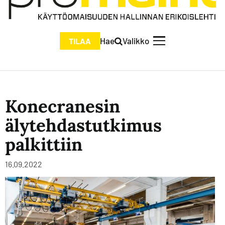
Hae
Valikko
TILAA
Konecranesin
älytehdastutkimus
palkittiin
16.09.2022