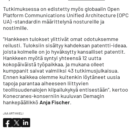
Tutkimuksessa on edistetty myös globaalin Open
Platform Communications Unified Architecture (OPC
UA) ‑standardin määrittelynä nostureille ja
nostimille.
”Hankkeen tulokset ylittivät omat odotuksemme
reilusti. Tuloksiin sisältyy kahdeksan patentti-ideaa,
joista kolmelle on jo hyväksytty kansalliset patentit.
Hankkeen myötä syntyi yhteensä 12 uutta
kokopäiväistä työpaikkaa, ja mukana olleet
kumppanit saivat valmiiksi 43 tutkimusjulkaisua.
Ennen kaikkea olemme kuitenkin löytäneet uusia
tapoja parantaa aiheeseen liittyvien
teollisuudenalojen kilpailukykyä entisestään”, kertoo
Konecranes-konserniin kuuluvan Demagin
hankepäällikkö
Anja Fischer
.
JAA ARTIKKELI