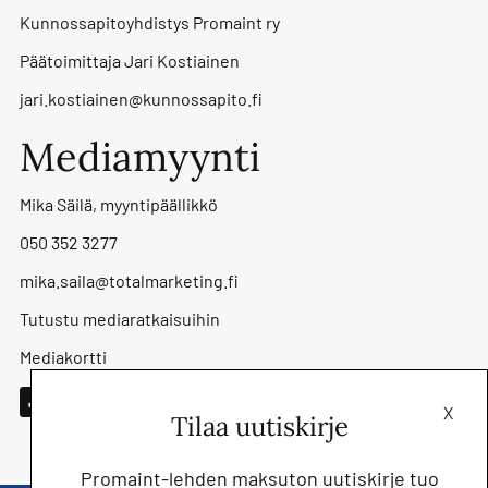
Kunnossapitoyhdistys Promaint ry
Päätoimittaja Jari Kostiainen
jari.kostiainen@kunnossapito.fi
Mediamyynti
Mika Säilä, myyntipäällikkö
050 352 3277
mika.saila@totalmarketing.fi
Tutustu mediaratkaisuihin
Mediakortti
X
Tilaa uutiskirje
Promaint-lehden maksuton uutiskirje tuo