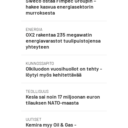
Sweco ostaa Fimpec Groupin –
hakee kasvua energiasektorin
murroksesta
ENERGIA
OX2 rakentaa 235 megawatin
energiavarastot tuulipuistojensa
yhteyteen
KUNNOSSAPITO
Olkiluodon vuosihuollot on tehty -
löytyi myös kehitettävää
TEOLLISUUS
Kesla sai noin 17 miljoonan euron
tilauksen NATO-maasta
UUTISET
Kemira myy Oil & Gas -