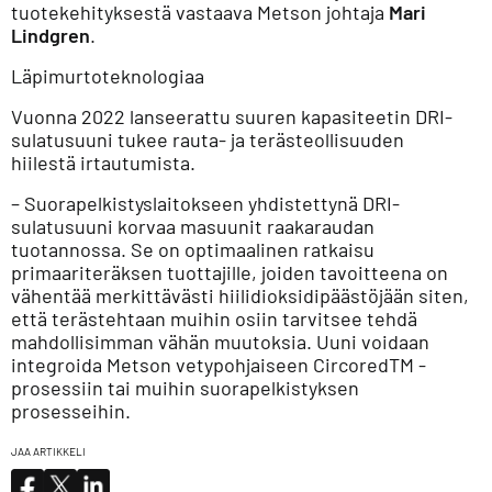
tuotekehityksestä vastaava Metson johtaja
Mari
Lindgren
.
Läpimurtoteknologiaa
Vuonna 2022 lanseerattu suuren kapasiteetin DRI-
sulatusuuni tukee rauta- ja terästeollisuuden
hiilestä irtautumista.
– Suorapelkistyslaitokseen yhdistettynä DRI-
sulatusuuni korvaa masuunit raakaraudan
tuotannossa. Se on optimaalinen ratkaisu
primaariteräksen tuottajille, joiden tavoitteena on
vähentää merkittävästi hiilidioksidipäästöjään siten,
että terästehtaan muihin osiin tarvitsee tehdä
mahdollisimman vähän muutoksia. Uuni voidaan
integroida Metson vetypohjaiseen CircoredTM -
prosessiin tai muihin suorapelkistyksen
prosesseihin.
JAA ARTIKKELI