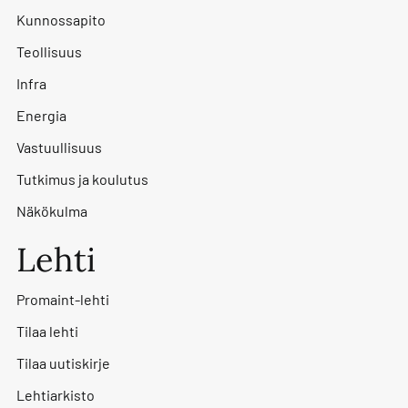
Kunnossapito
Teollisuus
Infra
Energia
Vastuullisuus
Tutkimus ja koulutus
Näkökulma
Lehti
Promaint-lehti
Tilaa lehti
Tilaa uutiskirje
Lehtiarkisto