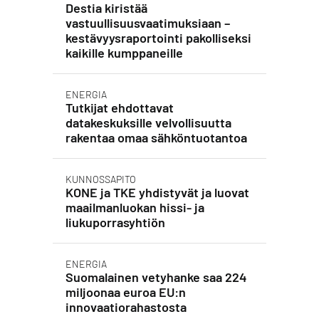
Destia kiristää
vastuullisuusvaatimuksiaan –
kestävyysraportointi pakolliseksi
kaikille kumppaneille
ENERGIA
Tutkijat ehdottavat
datakeskuksille velvollisuutta
rakentaa omaa sähköntuotantoa
KUNNOSSAPITO
KONE ja TKE yhdistyvät ja luovat
maailmanluokan hissi- ja
liukuporrasyhtiön
ENERGIA
Suomalainen vetyhanke saa 224
miljoonaa euroa EU:n
innovaatiorahastosta