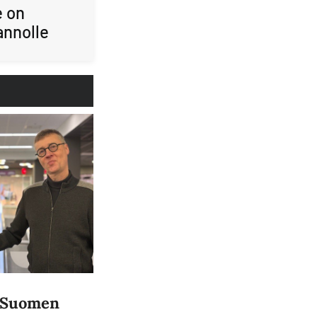
e on
annolle
a Suomen