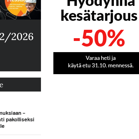
 2/2026
e
muksiaan –
ti pakolliseksi
le