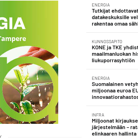
ENERGIA
Tutkijat ehdottava
datakeskuksille vel
rakentaa omaa säh
KUNNOSSAPITO
KONE ja TKE yhdist
maailmanluokan his
liukuporrasyhtiön
ENERGIA
Suomalainen vetyh
miljoonaa euroa E
innovaatiorahasto
INFRA
Miljoonat kirjauks
järjestelmään – rat
elinkaaren hallinta
Y