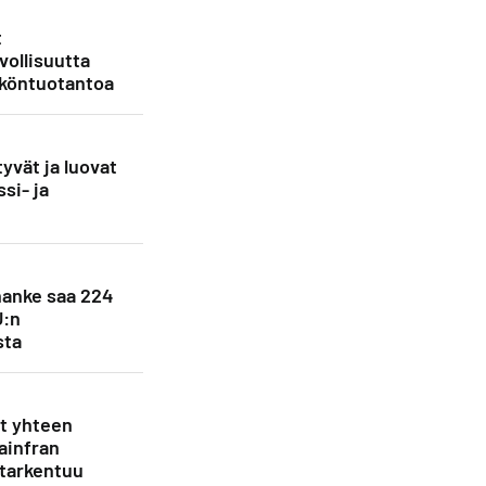
t
vollisuutta
köntuotantoa
yvät ja luovat
si- ja
anke saa 224
U:n
sta
et yhteen
ainfran
 tarkentuu