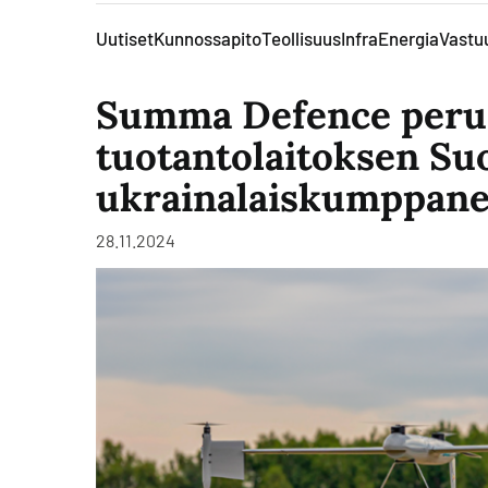
Uutiset
Kunnossapito
Teollisuus
Infra
Energia
Vastuu
Summa Defence perus
tuotantolaitoksen S
ukrainalaiskumppane
28.11.2024