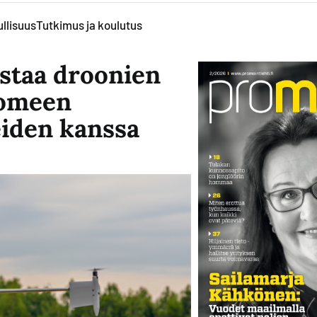
llisuus
Tutkimus ja koulutus
taa droonien
uomeen
iden kanssa