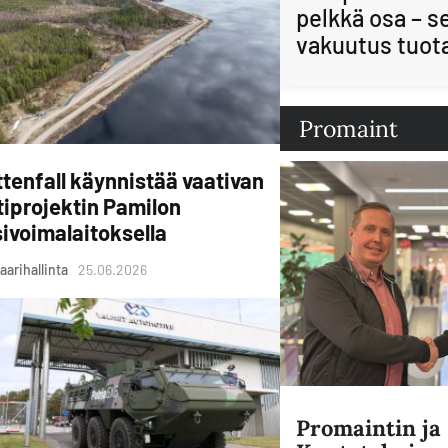
pelkkä osa – s
vakuutus tuot
Promaint
tenfall käynnistää vaativan
tiprojektin Pamilon
ivoimalaitoksella
aarihallinta
25.06.2026
Promaintin j