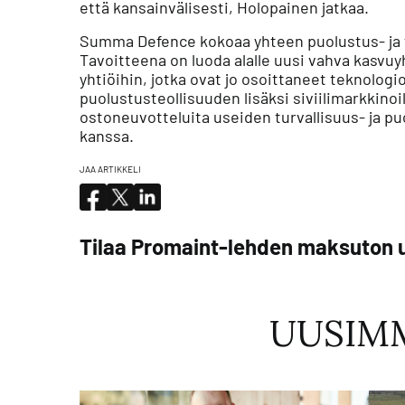
että kansainvälisesti, Holopainen jatkaa.
Summa Defence kokoaa yhteen puolustus- ja tu
Tavoitteena on luoda alalle uusi vahva kasvuyh
yhtiöihin, jotka ovat jo osoittaneet teknolo
puolustusteollisuuden lisäksi siviilimarkkinoil
ostoneuvotteluita useiden turvallisuus- ja p
kanssa.
JAA ARTIKKELI
Tilaa Promaint-lehden maksuton u
UUSIM