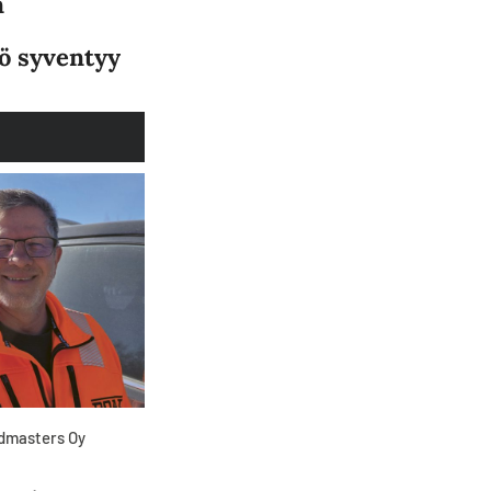
n
ö syventyy
admasters Oy