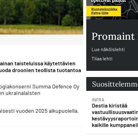
Promaint
Lue näköislehti
Tilaa lehti
rainan taisteluissa käytettävien
uoda droonien teollista tuotantoa
Suosittelemm
ologiakonserni Summa Defence Oy
n ukrainalaisten
INFRA
Destia kiristää
isesti vuoden 2025 alkupuolella.
vastuullisuusvaati
kestävyysraportoin
kaikille kumppaneil