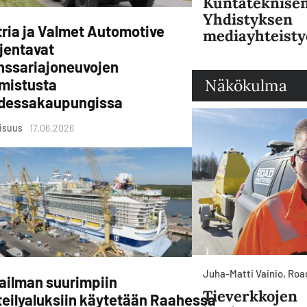
Kuntateknise
Yhdistyksen
ria ja Valmet Automotive
mediayhteisty
jentavat
nssariajoneuvojen
Näkökulma
lmistusta
dessakaupungissa
lisuus
17.06.2026
Juha-Matti Vainio, Ro
ailman suurimpiin
Tieverkkojen
teilyaluksiin käytetään Raahessa