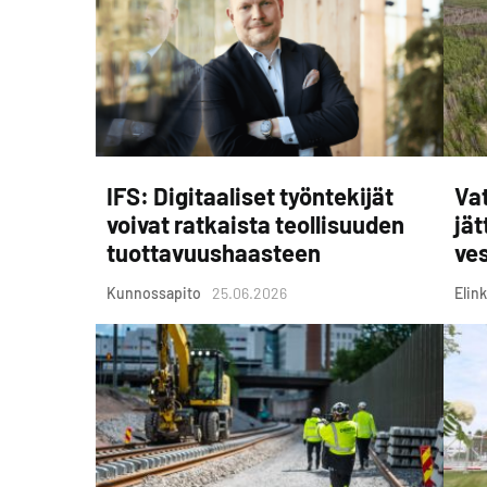
IFS: Digitaaliset työntekijät
Vat
voivat ratkaista teollisuuden
jät
tuottavuushaasteen
ves
Kunnossapito
25.06.2026
Elink