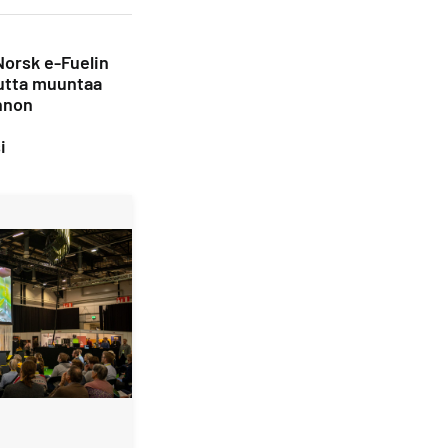
Norsk e-Fuelin
utta muuntaa
nnon
i