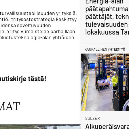
Energia-alan
päätapahtuma
rvallisuusteollisuuden yrityksiä.
päättäjät, tekn
tiö.​ Yritysostostrategia keskittyy
tulevaisuuden 
gioidensa soveltuvuuden
lokakuussa Ta
le. Yritys viimeistelee parhaillaan
uolustusteknologia-alan yhtiöiden
KAUPALLINEN YHTEISTYÖ
utiskirje
tästä!
MAT
SULZER
Alkuperäisvara