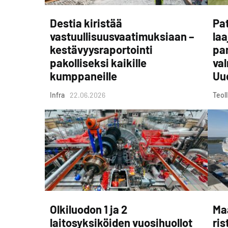
Destia kiristää
Pat
vastuullisuusvaatimuksiaan –
laa
kestävyysraportointi
pa
pakolliseksi kaikille
va
kumppaneille
Uu
Infra
22.06.2026
Teol
Olkiluodon 1 ja 2
Ma
laitosyksiköiden vuosihuollot
ris