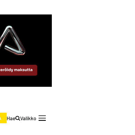
Hae
Valikko
A