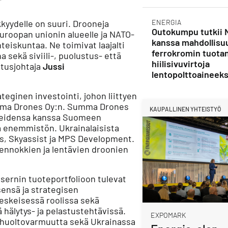
kkyydelle on suuri. Drooneja
ENERGIA
Outokumpu tutkii 
uroopan unionin alueelle ja NATO-
kanssa mahdollisu
teiskuntaa. Ne toimivat laajalti
ferrokromin tuota
a sekä siviili-, puolustus- että
hiilisivuvirtoja
itusjohtaja
Jussi
lentopolttoaineeks
eginen investointi, johon liittyen
mma Drones Oy:n. Summa Drones
KAUPALLINEN YHTEISTYÖ
neidensa kanssa Suomeen
 enemmistön. Ukrainalaisista
ms, Skyassist ja MPS Development.
ennokkien ja lentävien droonien
ernin tuoteportfolioon tulevat
sensä ja strategisen
eskeisessä roolissa sekä
 hälytys- ja pelastustehtävissä.
EXPOMARK
 huoltovarmuutta sekä Ukrainassa