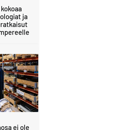
 kokoaa
ologiat ja
ratkaisut
mpereelle
osa ei ole