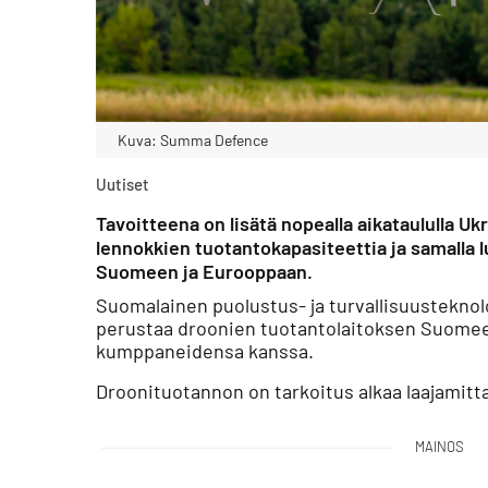
Kuva: Summa Defence
Uutiset
Tavoitteena on lisätä nopealla aikataululla Uk
lennokkien tuotantokapasiteettia ja samalla l
Suomeen ja Eurooppaan.
Suomalainen puolustus- ja turvallisuustekn
perustaa droonien tuotantolaitoksen Suomee
kumppaneidensa kanssa.
Droonituotannon on tarkoitus alkaa laajamitta
MAINOS