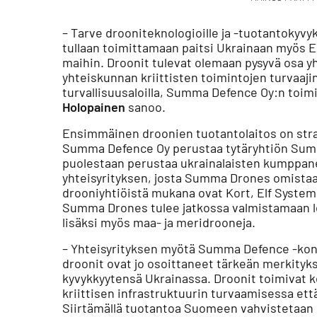
– Tarve drooniteknologioille ja -tuotantokyvy
tullaan toimittamaan paitsi Ukrainaan myös E
maihin. Droonit tulevat olemaan pysyvä osa yh
yhteiskunnan kriittisten toimintojen turvaajin
turvallisuusaloilla, Summa Defence Oy:n toim
Holopainen
sanoo.
Ensimmäinen droonien tuotantolaitos on strat
Summa Defence Oy perustaa tytäryhtiön Su
puolestaan perustaa ukrainalaisten kumppa
yhteisyrityksen, josta Summa Drones omistaa
drooniyhtiöistä mukana ovat Kort, Elf Syste
Summa Drones tulee jatkossa valmistamaan l
lisäksi myös maa- ja meridrooneja.
– Yhteisyrityksen myötä Summa Defence -kons
droonit ovat jo osoittaneet tärkeän merkityk
kyvykkyytensä Ukrainassa. Droonit toimivat k
kriittisen infrastruktuurin turvaamisessa että
Siirtämällä tuotantoa Suomeen vahvistetaan