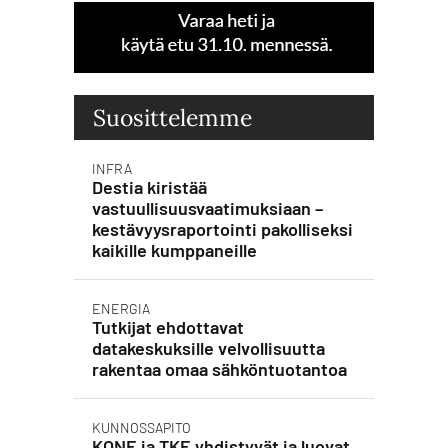
Suosittelemme
INFRA
Destia kiristää
vastuullisuusvaatimuksiaan –
kestävyysraportointi pakolliseksi
kaikille kumppaneille
ENERGIA
Tutkijat ehdottavat
datakeskuksille velvollisuutta
rakentaa omaa sähköntuotantoa
KUNNOSSAPITO
KONE ja TKE yhdistyvät ja luovat