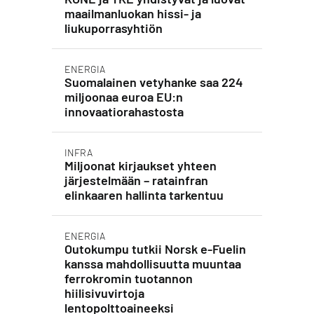
maailmanluokan hissi- ja
liukuporrasyhtiön
ENERGIA
Suomalainen vetyhanke saa 224
miljoonaa euroa EU:n
innovaatiorahastosta
INFRA
Miljoonat kirjaukset yhteen
järjestelmään – ratainfran
elinkaaren hallinta tarkentuu
ENERGIA
Outokumpu tutkii Norsk e-Fuelin
kanssa mahdollisuutta muuntaa
ferrokromin tuotannon
hiilisivuvirtoja
lentopolttoaineeksi