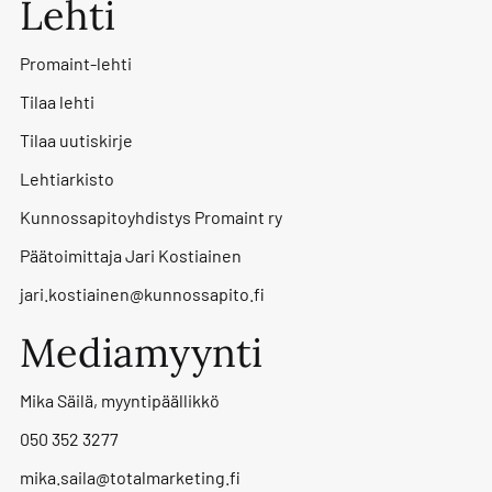
Lehti
Promaint-lehti
Tilaa lehti
Tilaa uutiskirje
Lehtiarkisto
Kunnossapitoyhdistys Promaint ry
Päätoimittaja Jari Kostiainen
jari.kostiainen@kunnossapito.fi
Mediamyynti
Mika Säilä, myyntipäällikkö
050 352 3277
mika.saila@totalmarketing.fi