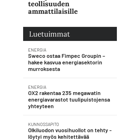
teollisuuden
ammattilaisille
Luetuimmat
ENERGIA
Sweco ostaa Fimpec Groupin –
hakee kasvua energiasektorin
murroksesta
ENERGIA
OX2 rakentaa 235 megawatin
energiavarastot tuulipuistojensa
yhteyteen
KUNNOSSAPITO
Olkiluodon vuosihuollot on tehty -
löytyi myös kehitettävää