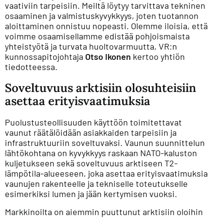
vaativiin tarpeisiin. Meiltä löytyy tarvittava tekninen
osaaminen ja valmistuskyvykkyys, joten tuotannon
aloittaminen onnistuu nopeasti. Olemme iloisia, että
voimme osaamisellamme edistää pohjoismaista
yhteistyötä ja turvata huoltovarmuutta, VR:n
kunnossapitojohtaja
Otso Ikonen
kertoo yhtiön
tiedotteessa.
Soveltuvuus arktisiin olosuhteisiin
asettaa erityisvaatimuksia
Puolustusteollisuuden käyttöön toimitettavat
vaunut räätälöidään asiakkaiden tarpeisiin ja
infrastruktuuriin soveltuvaksi. Vaunun suunnittelun
lähtökohtana on kyvykkyys raskaan NATO-kaluston
kuljetukseen sekä soveltuvuus arktiseen T2-
lämpötila-alueeseen, joka asettaa erityisvaatimuksia
vaunujen rakenteelle ja tekniselle toteutukselle
esimerkiksi lumen ja jään kertymisen vuoksi.
Markkinoilta on aiemmin puuttunut arktisiin oloihin