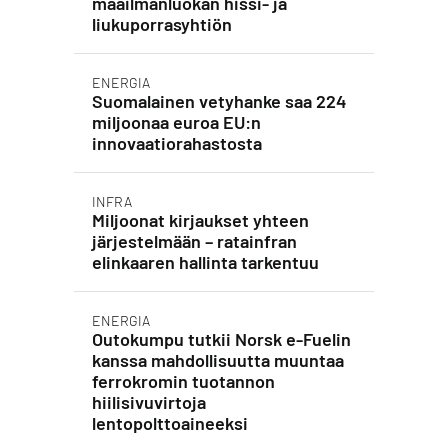
maailmanluokan hissi- ja
liukuporrasyhtiön
ENERGIA
Suomalainen vetyhanke saa 224
miljoonaa euroa EU:n
innovaatiorahastosta
INFRA
Miljoonat kirjaukset yhteen
järjestelmään – ratainfran
elinkaaren hallinta tarkentuu
ENERGIA
Outokumpu tutkii Norsk e-Fuelin
kanssa mahdollisuutta muuntaa
ferrokromin tuotannon
hiilisivuvirtoja
lentopolttoaineeksi