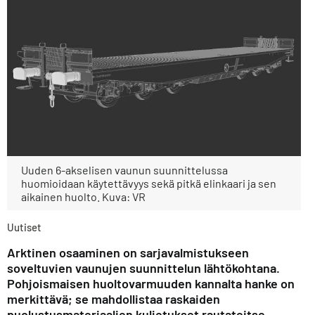
Uuden 6-akselisen vaunun suunnittelussa
huomioidaan käytettävyys sekä pitkä elinkaari ja sen
aikainen huolto. Kuva: VR
Uutiset
Arktinen osaaminen on sarjavalmistukseen
soveltuvien vaunujen suunnittelun lähtökohtana.
Pohjoismaisen huoltovarmuuden kannalta hanke on
merkittävä; se mahdollistaa raskaiden
puolustusmateriaalien kuljetukset rautateitse.