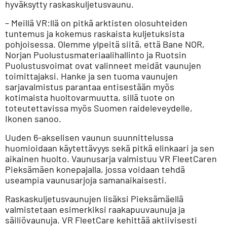
hyväksytty raskaskuljetusvaunu.
– Meillä VR:llä on pitkä arktisten olosuhteiden
tuntemus ja kokemus raskaista kuljetuksista
pohjoisessa. Olemme ylpeitä siitä, että Bane NOR,
Norjan Puolustusmateriaalihallinto ja Ruotsin
Puolustusvoimat ovat valinneet meidät vaunujen
toimittajaksi. Hanke ja sen tuoma vaunujen
sarjavalmistus parantaa entisestään myös
kotimaista huoltovarmuutta, sillä tuote on
toteutettavissa myös Suomen raideleveydelle,
Ikonen sanoo.
Uuden 6-akselisen vaunun suunnittelussa
huomioidaan käytettävyys sekä pitkä elinkaari ja sen
aikainen huolto. Vaunusarja valmistuu VR FleetCaren
Pieksämäen konepajalla, jossa voidaan tehdä
useampia vaunusarjoja samanaikaisesti.
Raskaskuljetusvaunujen lisäksi Pieksämäellä
valmistetaan esimerkiksi raakapuuvaunuja ja
säiliövaunuja. VR FleetCare kehittää aktiivisesti