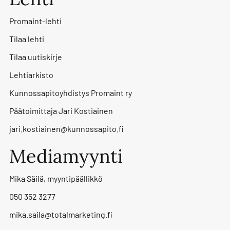
Promaint-lehti
Tilaa lehti
Tilaa uutiskirje
Lehtiarkisto
Kunnossapitoyhdistys Promaint ry
Päätoimittaja Jari Kostiainen
jari.kostiainen@kunnossapito.fi
Mediamyynti
Mika Säilä, myyntipäällikkö
050 352 3277
mika.saila@totalmarketing.fi