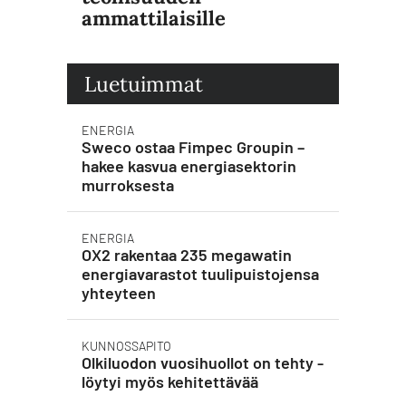
ammattilaisille
Luetuimmat
ENERGIA
Sweco ostaa Fimpec Groupin –
hakee kasvua energiasektorin
murroksesta
ENERGIA
OX2 rakentaa 235 megawatin
energiavarastot tuulipuistojensa
yhteyteen
KUNNOSSAPITO
Olkiluodon vuosihuollot on tehty -
löytyi myös kehitettävää