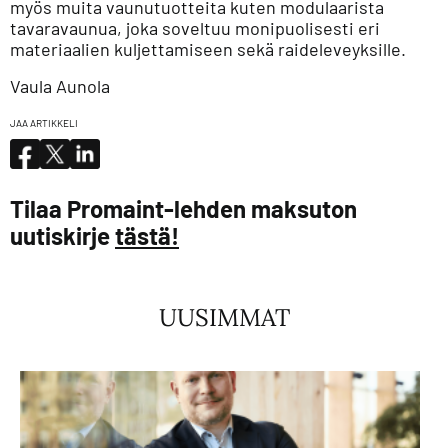
myös muita vaunutuotteita kuten modulaarista
tavaravaunua, joka soveltuu monipuolisesti eri
materiaalien kuljettamiseen sekä raideleveyksille.
Vaula Aunola
JAA ARTIKKELI
Tilaa Promaint-lehden maksuton
uutiskirje
tästä!
UUSIMMAT