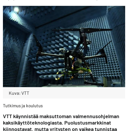
Kuva: VTT
Tutkimus ja koulutus
VTT käynnistää maksuttoman valmennusohjelman
kaksikäyttöteknologiasta. Puolustusmarkkinat
kiinnostavat, mutta yritysten on vaikea tunnistaa