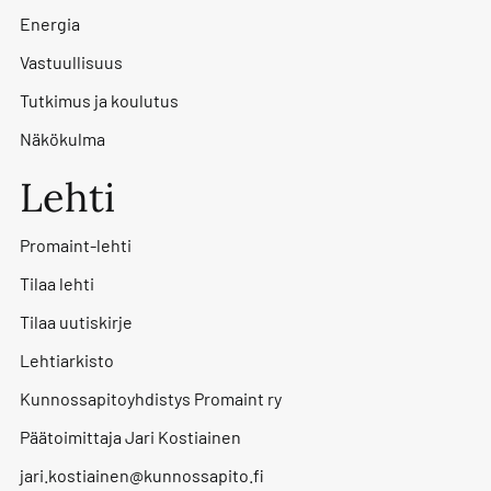
Energia
Vastuullisuus
Tutkimus ja koulutus
Näkökulma
Lehti
Promaint-lehti
Tilaa lehti
Tilaa uutiskirje
Lehtiarkisto
Kunnossapitoyhdistys Promaint ry
Päätoimittaja Jari Kostiainen
jari.kostiainen@kunnossapito.fi