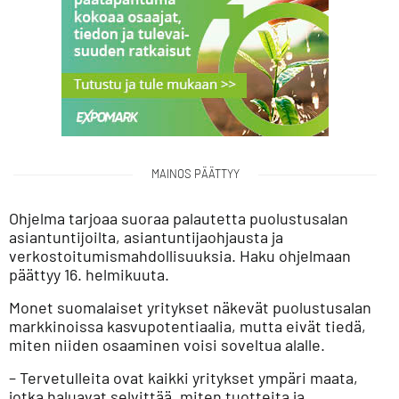
MAINOS PÄÄTTYY
Ohjelma tarjoaa suoraa palautetta puolustusalan
asiantuntijoilta, asiantuntijaohjausta ja
verkostoitumismahdollisuuksia. Haku ohjelmaan
päättyy 16. helmikuuta.
Monet suomalaiset yritykset näkevät puolustusalan
markkinoissa kasvupotentiaalia, mutta eivät tiedä,
miten niiden osaaminen voisi soveltua alalle.
– Tervetulleita ovat kaikki yritykset ympäri maata,
jotka haluavat selvittää, miten tuotteita ja