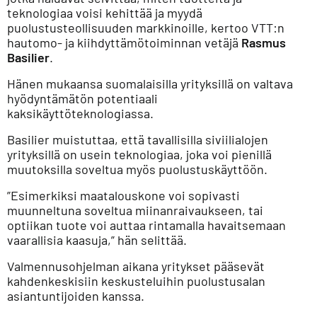
teknologiaa voisi kehittää ja myydä
puolustusteollisuuden markkinoille, kertoo VTT:n
hautomo- ja kiihdyttämötoiminnan vetäjä
Rasmus
Basilier
.
Hänen mukaansa suomalaisilla yrityksillä on valtava
hyödyntämätön potentiaali
kaksikäyttöteknologiassa.
Basilier muistuttaa, että tavallisilla siviilialojen
yrityksillä on usein teknologiaa, joka voi pienillä
muutoksilla soveltua myös puolustuskäyttöön.
”Esimerkiksi maatalouskone voi sopivasti
muunneltuna soveltua miinanraivaukseen, tai
optiikan tuote voi auttaa rintamalla havaitsemaan
vaarallisia kaasuja,” hän selittää.
Valmennusohjelman aikana yritykset pääsevät
kahdenkeskisiin keskusteluihin puolustusalan
asiantuntijoiden kanssa.