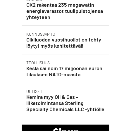
OX2 rakentaa 235 megawatin
energiavarastot tuulipuistojensa
yhteyteen
KUNNOSSAPITO
Olkiluodon vuosihuollot on tehty -
löytyi myös kehitettävää
TEOLLISUUS
Kesla sai noin 17 miljoonan euron
tilauksen NATO-maasta
UUTISET
Kemira myy Oil & Gas -
liiketoimintansa Sterling
Specialty Chemicals LLC -yhtiölle