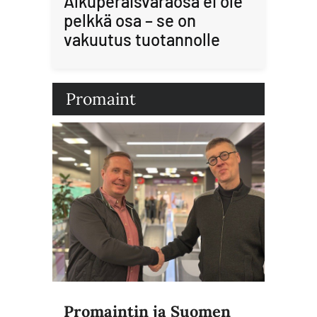
Alkuperäisvaraosa ei ole
pelkkä osa – se on
vakuutus tuotannolle
Promaint
Promaintin ja Suomen