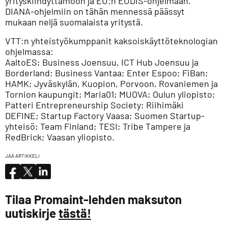
yrityskiihdyttämöön ja EU:n EUDIS-ohjelmaan.
DIANA-ohjelmiin on tähän mennessä päässyt
mukaan neljä suomalaista yritystä.
VTT:n yhteistyökumppanit kaksoiskäyttöteknologian
ohjelmassa:
AaltoES; Business Joensuu, ICT Hub Joensuu ja
Borderland; Business Vantaa; Enter Espoo; FiBan;
HAMK; Jyväskylän, Kuopion, Porvoon, Rovaniemen ja
Tornion kaupungit; Maria01; MUOVA; Oulun yliopisto;
Patteri Entrepreneurship Society; Riihimäki
DEFINE; Startup Factory Vaasa; Suomen Startup-
yhteisö; Team Finland; TESI; Tribe Tampere ja
RedBrick; Vaasan yliopisto.
JAA ARTIKKELI
Tilaa Promaint-lehden maksuton
uutiskirje
tästä!