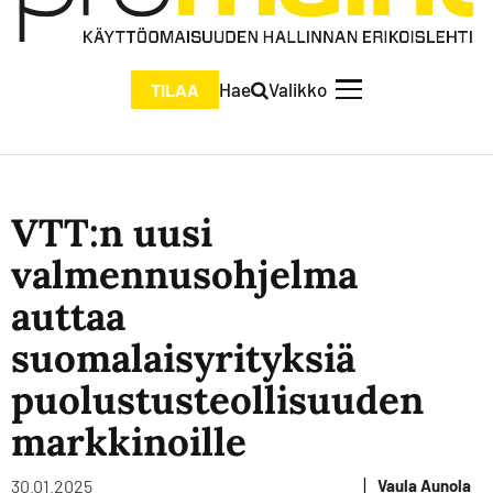
Hae
Valikko
TILAA
VTT:n uusi
valmennusohjelma
auttaa
suomalaisyrityksiä
puolustusteollisuuden
markkinoille
|
30.01.2025
Vaula Aunola