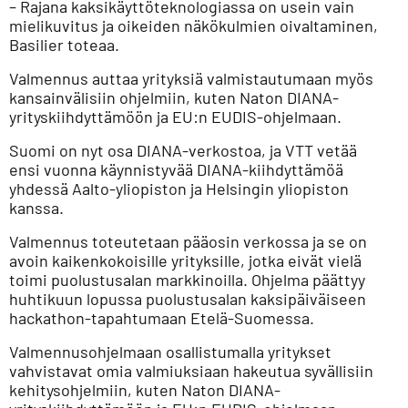
– Rajana kaksikäyttöteknologiassa on usein vain
mielikuvitus ja oikeiden näkökulmien oivaltaminen,
Basilier toteaa.
Valmennus auttaa yrityksiä valmistautumaan myös
kansainvälisiin ohjelmiin, kuten Naton DIANA-
yrityskiihdyttämöön ja EU:n EUDIS-ohjelmaan.
Suomi on nyt osa DIANA-verkostoa, ja VTT vetää
ensi vuonna käynnistyvää DIANA-kiihdyttämöä
yhdessä Aalto-yliopiston ja Helsingin yliopiston
kanssa.
Valmennus toteutetaan pääosin verkossa ja se on
avoin kaikenkokoisille yrityksille, jotka eivät vielä
toimi puolustusalan markkinoilla. Ohjelma päättyy
huhtikuun lopussa puolustusalan kaksipäiväiseen
hackathon-tapahtumaan Etelä-Suomessa.
Valmennusohjelmaan osallistumalla yritykset
vahvistavat omia valmiuksiaan hakeutua syvällisiin
kehitysohjelmiin, kuten Naton DIANA-