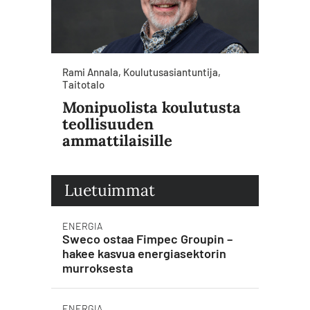
Rami Annala, Koulutusasiantuntija,
Taitotalo
Monipuolista koulutusta
teollisuuden
ammattilaisille
Luetuimmat
ENERGIA
Sweco ostaa Fimpec Groupin –
hakee kasvua energiasektorin
murroksesta
ENERGIA