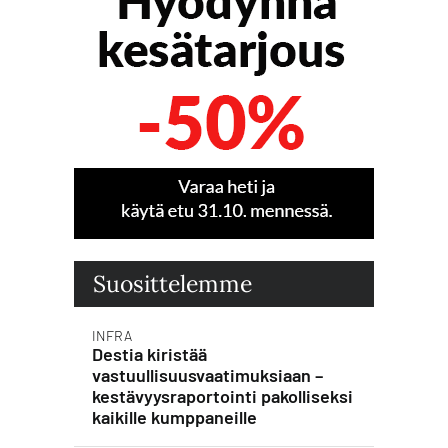
Suosittelemme
INFRA
Destia kiristää
vastuullisuusvaatimuksiaan –
kestävyysraportointi pakolliseksi
kaikille kumppaneille