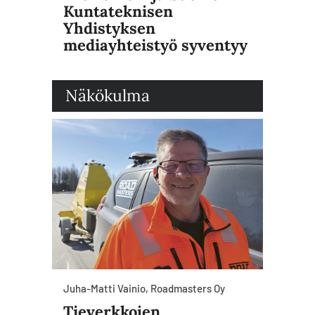
Kuntateknisen
Yhdistyksen
mediayhteistyö syventyy
Näkökulma
Juha-Matti Vainio, Roadmasters Oy
Tieverkkojen