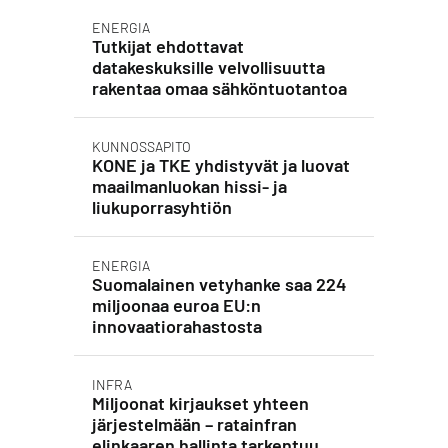
ENERGIA
Tutkijat ehdottavat
datakeskuksille velvollisuutta
rakentaa omaa sähköntuotantoa
KUNNOSSAPITO
KONE ja TKE yhdistyvät ja luovat
maailmanluokan hissi- ja
liukuporrasyhtiön
ENERGIA
Suomalainen vetyhanke saa 224
miljoonaa euroa EU:n
innovaatiorahastosta
INFRA
Miljoonat kirjaukset yhteen
järjestelmään – ratainfran
elinkaaren hallinta tarkentuu