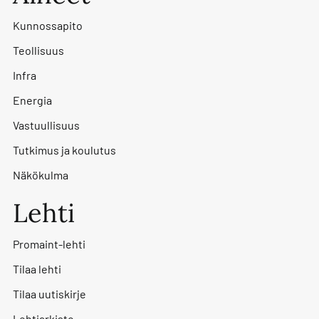
Kunnossapito
Teollisuus
Infra
Energia
Vastuullisuus
Tutkimus ja koulutus
Näkökulma
Lehti
Promaint-lehti
Tilaa lehti
Tilaa uutiskirje
Lehtiarkisto