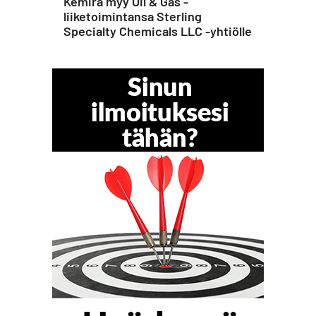
Kemira myy Oil & Gas -
liiketoimintansa Sterling
Specialty Chemicals LLC -yhtiölle