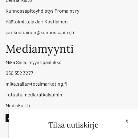
Kunnossapitoyhdistys Promaint ry
Päätoimittaja Jari Kostiainen
jari.kostiainen@kunnossapito.fi
Mediamyynti
Mika Säilä, myyntipäällikkö
050 352 3277
mika.saila@totalmarketing.fi
Tutustu mediaratkaisuihin
Mediakortti
X
Tilaa uutiskirje