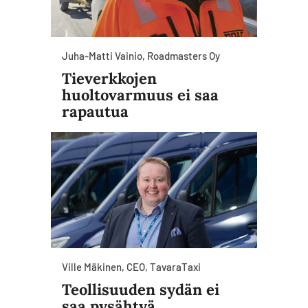
Juha-Matti Vainio, Roadmasters Oy
Tieverkkojen
huoltovarmuus ei saa
rapautua
Ville Mäkinen, CEO, TavaraTaxi
Teollisuuden sydän ei
saa pysähtyä