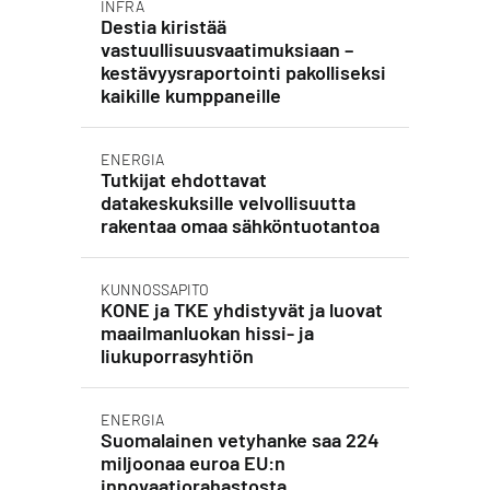
INFRA
Destia kiristää
vastuullisuusvaatimuksiaan –
kestävyysraportointi pakolliseksi
kaikille kumppaneille
ENERGIA
Tutkijat ehdottavat
datakeskuksille velvollisuutta
rakentaa omaa sähköntuotantoa
KUNNOSSAPITO
KONE ja TKE yhdistyvät ja luovat
maailmanluokan hissi- ja
liukuporrasyhtiön
ENERGIA
Suomalainen vetyhanke saa 224
miljoonaa euroa EU:n
innovaatiorahastosta