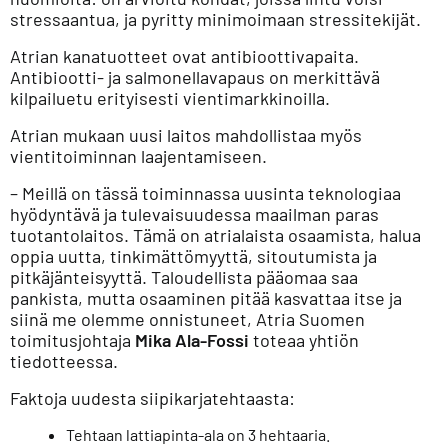
stressaantua, ja pyritty minimoimaan stressitekijät.
Atrian kanatuotteet ovat antibioottivapaita.
Antibiootti- ja salmonellavapaus on merkittävä
kilpailuetu erityisesti vientimarkkinoilla.
Atrian mukaan uusi laitos mahdollistaa myös
vientitoiminnan laajentamiseen.
– Meillä on tässä toiminnassa uusinta teknologiaa
hyödyntävä ja tulevaisuudessa maailman paras
tuotantolaitos. Tämä on atrialaista osaamista, halua
oppia uutta, tinkimättömyyttä, sitoutumista ja
pitkäjänteisyyttä. Taloudellista pääomaa saa
pankista, mutta osaaminen pitää kasvattaa itse ja
siinä me olemme onnistuneet, Atria Suomen
toimitusjohtaja
Mika Ala-Fossi
toteaa yhtiön
tiedotteessa.
Faktoja uudesta siipikarjatehtaasta:
Tehtaan lattiapinta-ala on 3 hehtaaria.