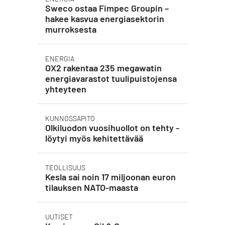
Sweco ostaa Fimpec Groupin –
hakee kasvua energiasektorin
murroksesta
ENERGIA
OX2 rakentaa 235 megawatin
energiavarastot tuulipuistojensa
yhteyteen
KUNNOSSAPITO
Olkiluodon vuosihuollot on tehty -
löytyi myös kehitettävää
TEOLLISUUS
Kesla sai noin 17 miljoonan euron
tilauksen NATO-maasta
UUTISET