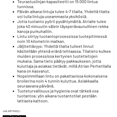
Teurastuslinjan kapasiteetti on 15 000 lintua
tunnissa.
Päivän aikana lintuja tulee 4-7 tilalta. Yhdeltä tilalta
voi tulla lintuja useammasta yksiköstä.
Jotta tuotanto pyörii pysähtymättä, Atrialle tulee
joka 40 minuutin välein täysperävaunullinen rekka
kanoja purkuhalliin.
Lintu siirtyy tuotantoprosessissa tuotepitimessä
noin 10 kilometrin matkan.
Jäljitettävyys: Yhdeltä tilalta tulleet linnut
käsitellään yhtenä eränä tehtaassa. Tilatieto kulkee
muiden prosessissa kertyvien tuotetietojen
mukana. Sama tieto päätyy pakkaukseen, jotta
kuluttaja ja asiakas tietävät, millä Atrian Perhetilalla
kana on kasvanut.
Nopeimmillaan lintu on pakattavissa kokonaisena
broilerina noin 4 tunnin kuluttua. Asiakkaalla
seuraavana päivänä.
Tuoteturvallisuus ja hygienia ovat tärkeä osa
tuotantoa: yön aikana tuotantotilat pestään
lattiasta kattoon.
JAA ARTIKKELI