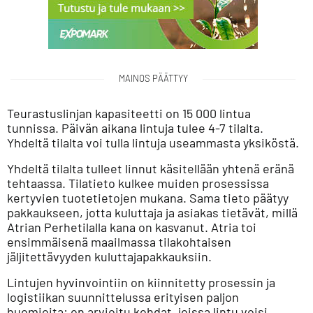
MAINOS PÄÄTTYY
Teurastuslinjan kapasiteetti on 15 000 lintua
tunnissa. Päivän aikana lintuja tulee 4-7 tilalta.
Yhdeltä tilalta voi tulla lintuja useammasta yksiköstä.
Yhdeltä tilalta tulleet linnut käsitellään yhtenä eränä
tehtaassa. Tilatieto kulkee muiden prosessissa
kertyvien tuotetietojen mukana. Sama tieto päätyy
pakkaukseen, jotta kuluttaja ja asiakas tietävät, millä
Atrian Perhetilalla kana on kasvanut. Atria toi
ensimmäisenä maailmassa tilakohtaisen
jäljitettävyyden kuluttajapakkauksiin.
Lintujen hyvinvointiin on kiinnitetty prosessin ja
logistiikan suunnittelussa erityisen paljon
huomioita: on arvioitu kohdat, joissa lintu voisi