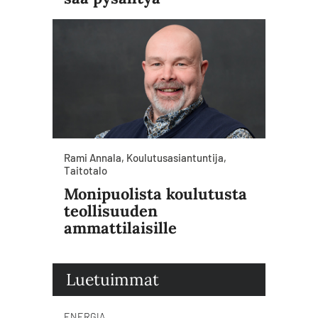
Rami Annala, Koulutusasiantuntija,
Taitotalo
Monipuolista koulutusta
teollisuuden
ammattilaisille
Luetuimmat
ENERGIA