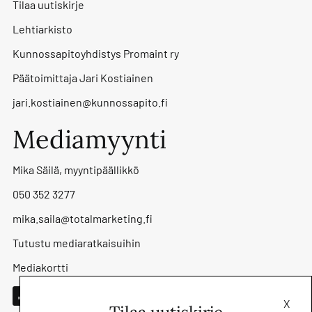
Tilaa uutiskirje
Lehtiarkisto
Kunnossapitoyhdistys Promaint ry
Päätoimittaja Jari Kostiainen
jari.kostiainen@kunnossapito.fi
Mediamyynti
Mika Säilä, myyntipäällikkö
050 352 3277
mika.saila@totalmarketing.fi
Tutustu mediaratkaisuihin
Mediakortti
X