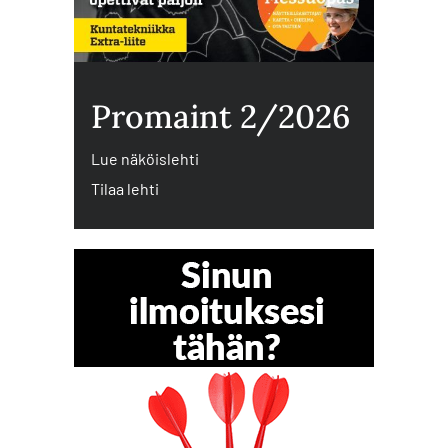
Promaint 2/2026
Lue näköislehti
Tilaa lehti