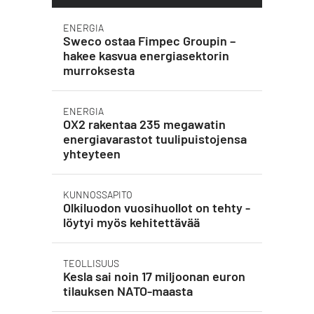
ENERGIA
Sweco ostaa Fimpec Groupin –
hakee kasvua energiasektorin
murroksesta
ENERGIA
OX2 rakentaa 235 megawatin
energiavarastot tuulipuistojensa
yhteyteen
KUNNOSSAPITO
Olkiluodon vuosihuollot on tehty -
löytyi myös kehitettävää
TEOLLISUUS
Kesla sai noin 17 miljoonan euron
tilauksen NATO-maasta