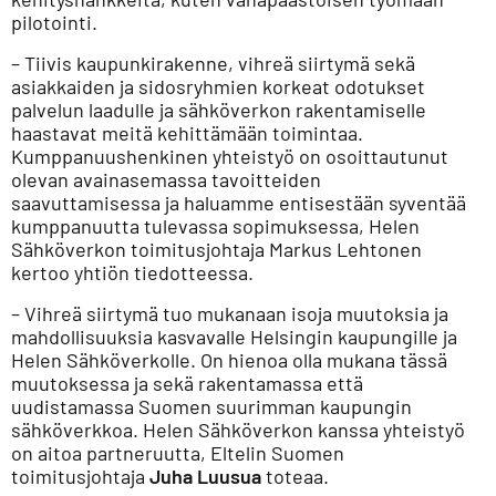
pilotointi.
– Tiivis kaupunkirakenne, vihreä siirtymä sekä
asiakkaiden ja sidosryhmien korkeat odotukset
palvelun laadulle ja sähköverkon rakentamiselle
haastavat meitä kehittämään toimintaa.
Kumppanuushenkinen yhteistyö on osoittautunut
olevan avainasemassa tavoitteiden
saavuttamisessa ja haluamme entisestään syventää
kumppanuutta tulevassa sopimuksessa, Helen
Sähköverkon toimitusjohtaja Markus Lehtonen
kertoo yhtiön tiedotteessa.
– Vihreä siirtymä tuo mukanaan isoja muutoksia ja
mahdollisuuksia kasvavalle Helsingin kaupungille ja
Helen Sähköverkolle. On hienoa olla mukana tässä
muutoksessa ja sekä rakentamassa että
uudistamassa Suomen suurimman kaupungin
sähköverkkoa. Helen Sähköverkon kanssa yhteistyö
on aitoa partneruutta, Eltelin Suomen
toimitusjohtaja
Juha Luusua
toteaa.