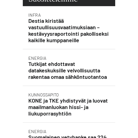
INFRA
Destia kiristää
vastuullisuusvaatimuksiaan –
kestävyysraportointi pakolliseksi
kaikille kumppaneille
ENERGIA
Tutkijat ehdottavat
datakeskuksille velvollisuutta
rakentaa omaa sähköntuotantoa
KUNNOSSAPITO
KONE ja TKE yhdistyvät ja luovat
maailmanluokan hissi- ja
liukuporrasyhtiön
ENERGIA
Suomalainen vetyhanke saa 224