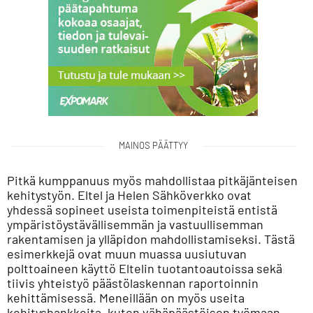
MAINOS PÄÄTTYY
Pitkä kumppanuus myös mahdollistaa pitkäjänteisen
kehitystyön. Eltel ja Helen Sähköverkko ovat
yhdessä sopineet useista toimenpiteistä entistä
ympäristöystävällisemmän ja vastuullisemman
rakentamisen ja ylläpidon mahdollistamiseksi. Tästä
esimerkkejä ovat muun muassa uusiutuvan
polttoaineen käyttö Eltelin tuotantoautoissa sekä
tiivis yhteistyö päästölaskennan raportoinnin
kehittämisessä. Meneillään on myös useita
kehityshankkeita, kuten vähäpäästöisen työmaan