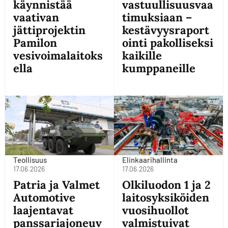
käynnistää
vastuullisuusvaa
vaativan
timuksiaan –
jättiprojektin
kestävyysraport
Pamilon
ointi pakolliseksi
vesivoimalaitoks
kaikille
ella
kumppaneille
Teollisuus
Elinkaarihallinta
17.06.2026
17.06.2026
Patria ja Valmet
Olkiluodon 1 ja 2
Automotive
laitosyksiköiden
laajentavat
vuosihuollot
panssariajoneuv
valmistuivat