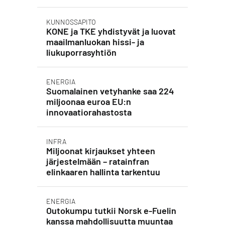
KUNNOSSAPITO
KONE ja TKE yhdistyvät ja luovat
maailmanluokan hissi- ja
liukuporrasyhtiön
ENERGIA
Suomalainen vetyhanke saa 224
miljoonaa euroa EU:n
innovaatiorahastosta
INFRA
Miljoonat kirjaukset yhteen
järjestelmään – ratainfran
elinkaaren hallinta tarkentuu
ENERGIA
Outokumpu tutkii Norsk e-Fuelin
kanssa mahdollisuutta muuntaa