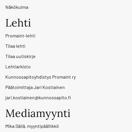
Näkökulma
Lehti
Promaint-lehti
Tilaa lehti
Tilaa uutiskirje
Lehtiarkisto
Kunnossapitoyhdistys Promaint ry
Päätoimittaja Jari Kostiainen
jari.kostiainen@kunnossapito.fi
Mediamyynti
Mika Säilä, myyntipäällikkö