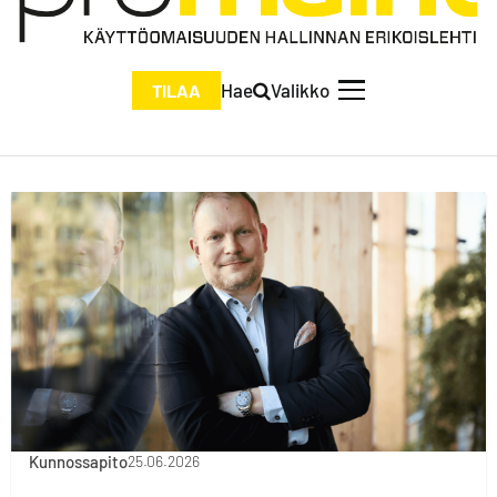
Hae
Valikko
TILAA
Kunnossapito
25.06.2026