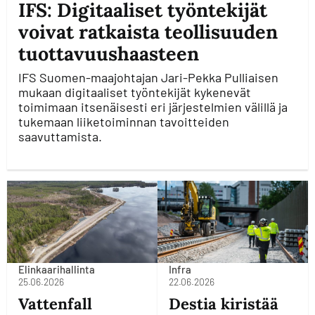
IFS: Digitaaliset työntekijät
voivat ratkaista teollisuuden
tuottavuushaasteen
IFS Suomen-maajohtajan Jari-Pekka Pulliaisen
mukaan digitaaliset työntekijät kykenevät
toimimaan itsenäisesti eri järjestelmien välillä ja
tukemaan liiketoiminnan tavoitteiden
saavuttamista.
Elinkaarihallinta
Infra
25.06.2026
22.06.2026
Vattenfall
Destia kiristää