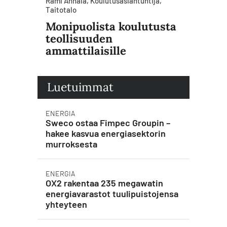
Rami Annala, Koulutusasiantuntija,
Taitotalo
Monipuolista koulutusta
teollisuuden
ammattilaisille
Luetuimmat
ENERGIA
Sweco ostaa Fimpec Groupin –
hakee kasvua energiasektorin
murroksesta
ENERGIA
OX2 rakentaa 235 megawatin
energiavarastot tuulipuistojensa
yhteyteen