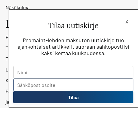
Näkökulma
Lehti
X
Tilaa uutiskirje
Promaint-lehti
Promaint-lehden maksuton uutiskirje tuo
ajankohtaiset artikkelit suoraan sähköpostiisi
Tilaa lehti
kaksi kertaa kuukaudessa.
Tilaa uutiskirje
Lehtiarkisto
Kunnossapitoyhdistys Promaint ry
Päätoimittaja Jari Kostiainen
Tilaa
jari.kostiainen@kunnossapito.fi
Mediamyynti
Mika Säilä, myyntipäällikkö