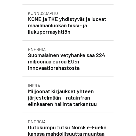
KUNNOSSAPITO
KONE ja TKE yhdistyvät ja luovat
maailmanluokan hissi- ja
liukuporrasyhtiön
ENERGIA
Suomalainen vetyhanke saa 224
miljoonaa euroa EU:n
innovaatiorahastosta
INFRA
Miljoonat kirjaukset yhteen
järjestelmään – ratainfran
elinkaaren hallinta tarkentuu
ENERGIA
Outokumpu tutkii Norsk e-Fuelin
kanssa mahdollisuutta muuntaa