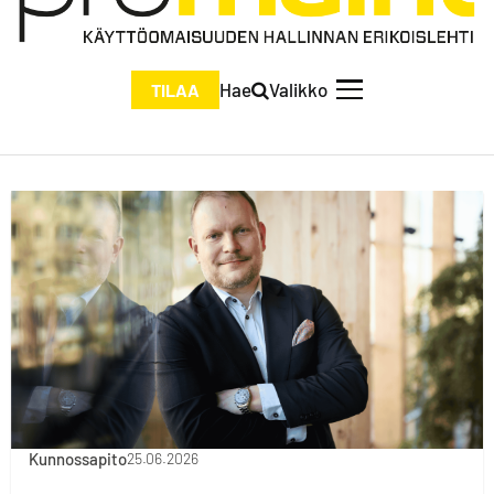
Hae
Valikko
TILAA
Kunnossapito
25.06.2026