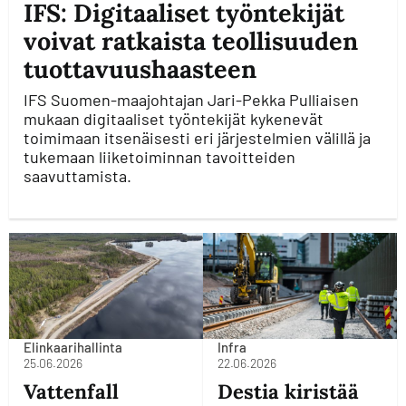
IFS: Digitaaliset työntekijät
voivat ratkaista teollisuuden
tuottavuushaasteen
IFS Suomen-maajohtajan Jari-Pekka Pulliaisen
mukaan digitaaliset työntekijät kykenevät
toimimaan itsenäisesti eri järjestelmien välillä ja
tukemaan liiketoiminnan tavoitteiden
saavuttamista.
Elinkaarihallinta
Infra
25.06.2026
22.06.2026
Vattenfall
Destia kiristää