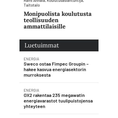
Rami Annala, Koulutusasiantuntija,
Taitotalo
Monipuolista koulutusta
teollisuuden
ammattilaisille
Luetuimmat
ENERGIA
Sweco ostaa Fimpec Groupin –
hakee kasvua energiasektorin
murroksesta
ENERGIA
OX2 rakentaa 235 megawatin
energiavarastot tuulipuistojensa
yhteyteen