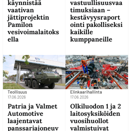
käynnistää
vastuullisuusvaa
vaativan
timuksiaan –
jättiprojektin
kestävyysraport
Pamilon
ointi pakolliseksi
vesivoimalaitoks
kaikille
ella
kumppaneille
Teollisuus
Elinkaarihallinta
17.06.2026
17.06.2026
Patria ja Valmet
Olkiluodon 1 ja 2
Automotive
laitosyksiköiden
laajentavat
vuosihuollot
panssariajoneuv
valmistuivat