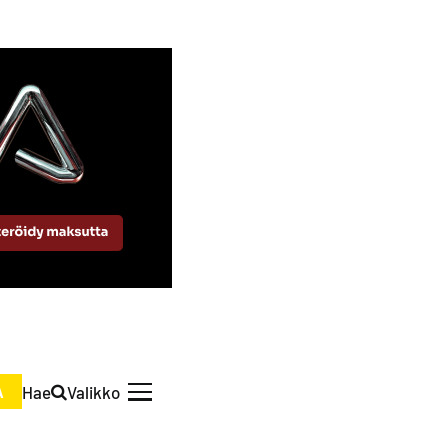
Hae
Valikko
A