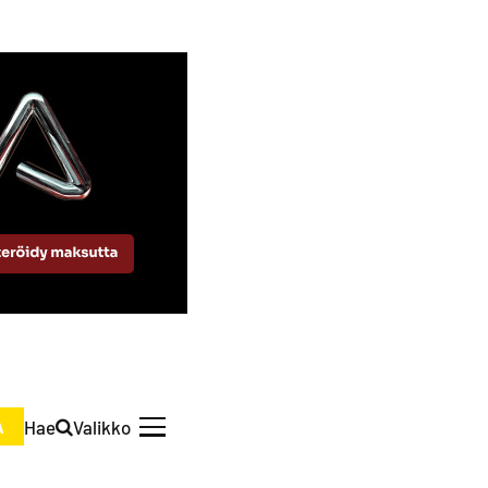
Hae
Valikko
A