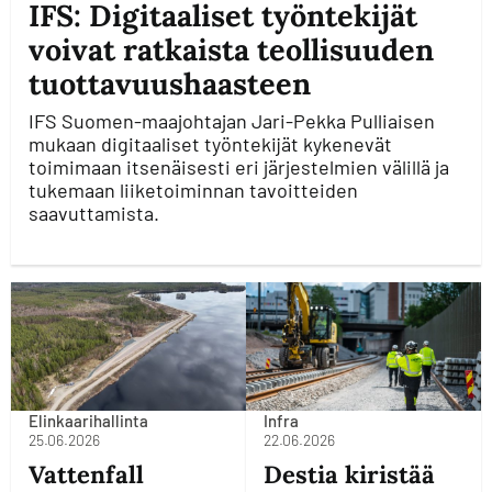
IFS: Digitaaliset työntekijät
voivat ratkaista teollisuuden
tuottavuushaasteen
IFS Suomen-maajohtajan Jari-Pekka Pulliaisen
mukaan digitaaliset työntekijät kykenevät
toimimaan itsenäisesti eri järjestelmien välillä ja
tukemaan liiketoiminnan tavoitteiden
saavuttamista.
Elinkaarihallinta
Infra
25.06.2026
22.06.2026
Vattenfall
Destia kiristää