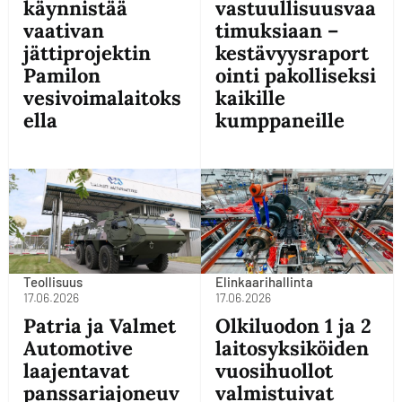
käynnistää
vastuullisuusvaa
vaativan
timuksiaan –
jättiprojektin
kestävyysraport
Pamilon
ointi pakolliseksi
vesivoimalaitoks
kaikille
ella
kumppaneille
Teollisuus
Elinkaarihallinta
17.06.2026
17.06.2026
Patria ja Valmet
Olkiluodon 1 ja 2
Automotive
laitosyksiköiden
laajentavat
vuosihuollot
panssariajoneuv
valmistuivat