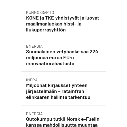
KUNNOSSAPITO
KONE ja TKE yhdistyvät ja luovat
maailmanluokan hissi- ja
liukuporrasyhtiön
ENERGIA
Suomalainen vetyhanke saa 224
miljoonaa euroa EU:n
innovaatiorahastosta
INFRA
Miljoonat kirjaukset yhteen
järjestelmään – ratainfran
elinkaaren hallinta tarkentuu
ENERGIA
Outokumpu tutkii Norsk e-Fuelin
kanssa mahdollisuutta muuntaa