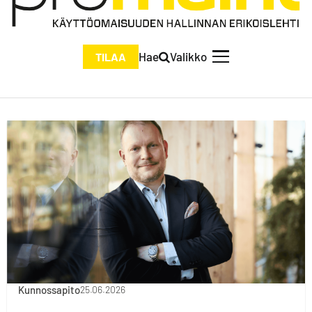
Hae
Valikko
TILAA
Kunnossapito
25.06.2026