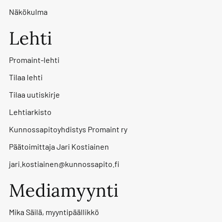
Näkökulma
Lehti
Promaint-lehti
Tilaa lehti
Tilaa uutiskirje
Lehtiarkisto
Kunnossapitoyhdistys Promaint ry
Päätoimittaja Jari Kostiainen
jari.kostiainen@kunnossapito.fi
Mediamyynti
Mika Säilä, myyntipäällikkö