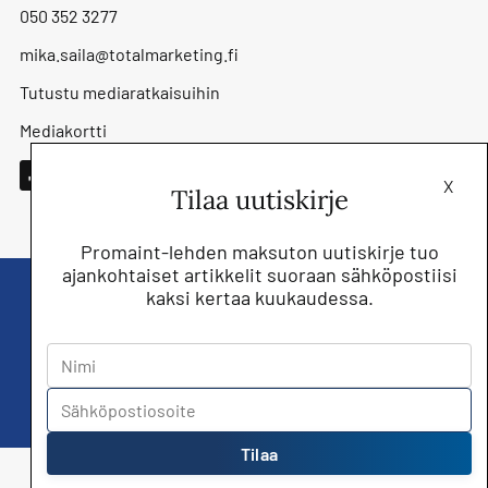
050 352 3277
mika.saila@totalmarketing.fi
Tutustu mediaratkaisuihin
Mediakortti
X
Tilaa uutiskirje
Promaint-lehden maksuton uutiskirje tuo
ajankohtaiset artikkelit suoraan sähköpostiisi
kaksi kertaa kuukaudessa.
Liity nyt saat Promaint lehden muiden
jäsenetujen lisäksi!
Tilaa