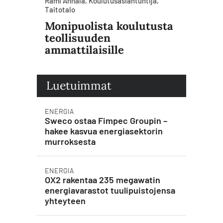
Rami Annala, Koulutusasiantuntija,
Taitotalo
Monipuolista koulutusta
teollisuuden
ammattilaisille
Luetuimmat
ENERGIA
Sweco ostaa Fimpec Groupin –
hakee kasvua energiasektorin
murroksesta
ENERGIA
OX2 rakentaa 235 megawatin
energiavarastot tuulipuistojensa
yhteyteen