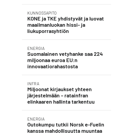
KUNNOSSAPITO
KONE ja TKE yhdistyvät ja luovat
maailmanluokan hissi- ja
liukuporrasyhtiön
ENERGIA
Suomalainen vetyhanke saa 224
miljoonaa euroa EU:n
innovaatiorahastosta
INFRA
Miljoonat kirjaukset yhteen
järjestelmään – ratainfran
elinkaaren hallinta tarkentuu
ENERGIA
Outokumpu tutkii Norsk e-Fuelin
kanssa mahdollisuutta muuntaa