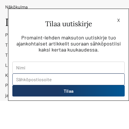
Näkökulma
Lehti
X
Tilaa uutiskirje
Promaint-lehti
Promaint-lehden maksuton uutiskirje tuo
ajankohtaiset artikkelit suoraan sähköpostiisi
Tilaa lehti
kaksi kertaa kuukaudessa.
Tilaa uutiskirje
Lehtiarkisto
Kunnossapitoyhdistys Promaint ry
Päätoimittaja Jari Kostiainen
Tilaa
jari.kostiainen@kunnossapito.fi
Mediamyynti
Mika Säilä, myyntipäällikkö