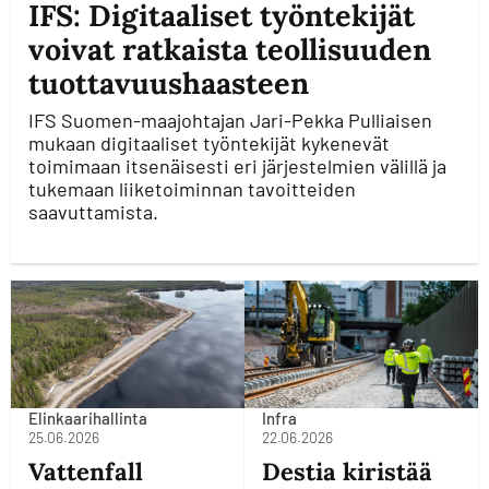
IFS: Digitaaliset työntekijät
voivat ratkaista teollisuuden
tuottavuushaasteen
IFS Suomen-maajohtajan Jari-Pekka Pulliaisen
mukaan digitaaliset työntekijät kykenevät
toimimaan itsenäisesti eri järjestelmien välillä ja
tukemaan liiketoiminnan tavoitteiden
saavuttamista.
Elinkaarihallinta
Infra
25.06.2026
22.06.2026
Vattenfall
Destia kiristää