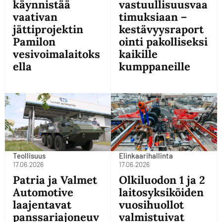
käynnistää
vastuullisuusvaa
vaativan
timuksiaan –
jättiprojektin
kestävyysraport
Pamilon
ointi pakolliseksi
vesivoimalaitoks
kaikille
ella
kumppaneille
Teollisuus
Elinkaarihallinta
17.06.2026
17.06.2026
Patria ja Valmet
Olkiluodon 1 ja 2
Automotive
laitosyksiköiden
laajentavat
vuosihuollot
panssariajoneuv
valmistuivat