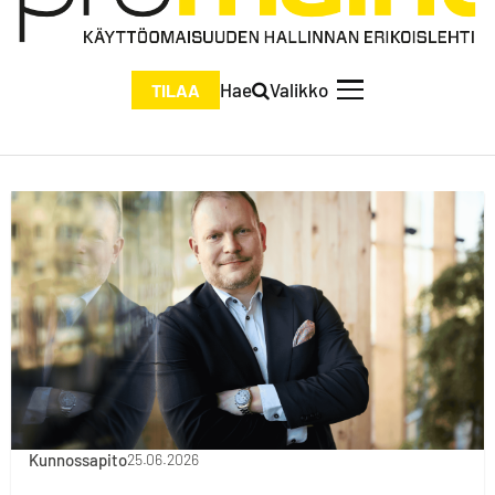
Hae
Valikko
TILAA
Kunnossapito
25.06.2026