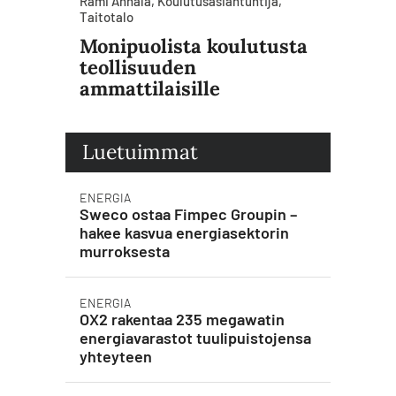
Rami Annala, Koulutusasiantuntija,
Taitotalo
Monipuolista koulutusta
teollisuuden
ammattilaisille
Luetuimmat
ENERGIA
Sweco ostaa Fimpec Groupin –
hakee kasvua energiasektorin
murroksesta
ENERGIA
OX2 rakentaa 235 megawatin
energiavarastot tuulipuistojensa
yhteyteen