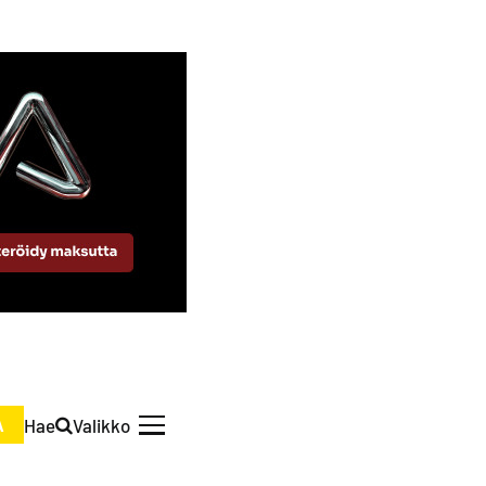
Hae
Valikko
A