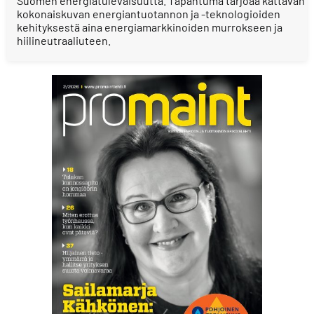
Suomen energiatulevaisuutta. Tapahtuma tarjoaa kattavan
kokonaiskuvan energiantuotannon ja -teknologioiden
kehityksestä aina energiamarkkinoiden murrokseen ja
hiilineutraaliuteen.