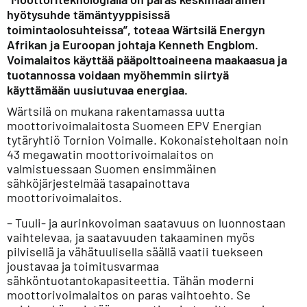
hyötysuhde tämäntyyppisissä
toimintaolosuhteissa”, toteaa Wärtsilä Energyn
Afrikan ja Euroopan johtaja Kenneth Engblom.
Voimalaitos käyttää pääpolttoaineena maakaasua ja
tuotannossa voidaan myöhemmin siirtyä
käyttämään uusiutuvaa energiaa.
Wärtsilä on mukana rakentamassa uutta
moottorivoimalaitosta Suomeen EPV Energian
tytäryhtiö Tornion Voimalle. Kokonaisteholtaan noin
43 megawatin moottorivoimalaitos on
valmistuessaan Suomen ensimmäinen
sähköjärjestelmää tasapainottava
moottorivoimalaitos.
– Tuuli- ja aurinkovoiman saatavuus on luonnostaan
vaihtelevaa, ja saatavuuden takaaminen myös
pilvisellä ja vähätuulisella säällä vaatii tuekseen
joustavaa ja toimitusvarmaa
sähköntuotantokapasiteettia. Tähän moderni
moottorivoimalaitos on paras vaihtoehto. Se