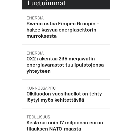
Luetuimmat
ENERGIA
Sweco ostaa Fimpec Groupin –
hakee kasvua energiasektorin
murroksesta
ENERGIA
OX2 rakentaa 235 megawatin
energiavarastot tuulipuistojensa
yhteyteen
KUNNOSSAPITO
Olkiluodon vuosihuollot on tehty -
löytyi myös kehitettävää
TEOLLISUUS
Kesla sai noin 17 miljoonan euron
tilauksen NATO-maasta