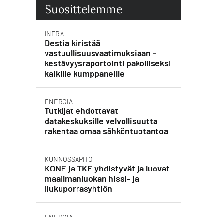
Suosittelemme
INFRA
Destia kiristää
vastuullisuusvaatimuksiaan –
kestävyysraportointi pakolliseksi
kaikille kumppaneille
ENERGIA
Tutkijat ehdottavat
datakeskuksille velvollisuutta
rakentaa omaa sähköntuotantoa
KUNNOSSAPITO
KONE ja TKE yhdistyvät ja luovat
maailmanluokan hissi- ja
liukuporrasyhtiön
ENERGIA