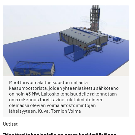
Moottorivoimalaitos koostuu neljästä
kaasumoottorista, joiden yhteenlaskettu sähköteho
on noin 43 MW. Laitoskokonaisuudelle rakennetaan
oma rakennus tarvittavine tukitoimintoineen
olemassa olevien voimalaitostoimintojen
läheisyyteen. Kuva: Tornion Voima
Uutiset
”Moottoriteknologialla on paras keskimääräinen