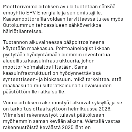
Moottorivoimalaitoksen avulla tuotetaan sähköä
emoyhtiö EPV Energialle ja sen omistajille.
Kaasumoottoreilla voidaan tarvittaessa tukea myös
Outokummun tehdasalueen sähköverkkoa
häiriötilanteissa.
Tuotannon alkuvaiheessa pääpolttoaineena
käytetään maakaasua. Polttoainelogistiikkaan
pystytään hyödyntämään aiemmin investoitua
alueellista kaasuinfrastruktuuria, johon
moottorivoimalaitos liitetään. Sama
kaasuinfrastruktuuri on hyödynnettävissä
synteettiseen- ja biokaasuun, mikä tarkoittaa, että
maakaasu toimii siltaratkaisuna tulevaisuuden
päästöttömille ratkaisuille.
Voimalaitoksen rakennustyöt alkoivat syksyllä, ja se
on tarkoitus ottaa käyttöön helmikuussa 2026.
Viimeiset rakennustyöt tulevat päätökseen
myöhemmin saman kevään aikana. Wärtsilä vastaa
rakennustöistä keväästä 2025 lähtien