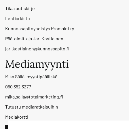
Tilaa uutiskirje
Lehtiarkisto
Kunnossapitoyhdistys Promaint ry
Päätoimittaja Jari Kostiainen
jari.kostiainen@kunnossapito.fi
Mediamyynti
Mika Säilä, myyntipäällikkö
050 352 3277
mika.saila@totalmarketing.fi
Tutustu mediaratkaisuihin
Mediakortti