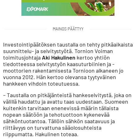
MAINOS PÄÄTTYY
Investointipäätöksen taustalla on tehty pitkäaikaista
suunnittelu- ja selvitystyötä. Tornion Voiman
toimitusjohtaja
Aki Hakulinen
kertoo yhtiön
tiedotteessa selvitystyön kaasuturbiinien ja -
moottorien rakentamisesta Tornioon alkaneen jo
vuonna 2012. Hän kertoo olevansa tyytyväinen
hankkeen vihdoin toteutuessa.
– Taustalla on pitkäjänteistä hankeselvitystä, joka on
välillä haudattu ja avattu taas uudestaan. Suomeen
kuitenkin tarvitaan enenevissä määrin tällaista
nopean säätöön ja tehotuottoon kykenevää
sähköntuotantoa. Tällöin sähkön saatavuus ja
riittävyys on turvattuna sääolosuhteista
riippumatta, Hakulinen toteaa.