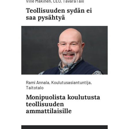
Ville Mäkinen, CEO, TavaraTaxi
Teollisuuden sydän ei
saa pysähtyä
Rami Annala, Koulutusasiantuntija,
Taitotalo
Monipuolista koulutusta
teollisuuden
ammattilaisille