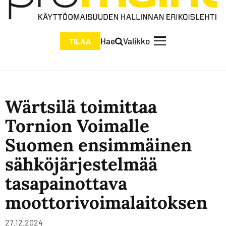
Hae
Valikko
TILAA
Wärtsilä toimittaa
Tornion Voimalle
Suomen ensimmäinen
sähköjärjestelmää
tasapainottava
moottorivoimalaitoksen
27.12.2024