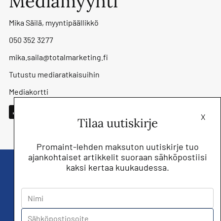
Mediamyynti
Mika Säilä, myyntipäällikkö
050 352 3277
mika.saila@totalmarketing.fi
Tutustu mediaratkaisuihin
Mediakortti
X
Tilaa uutiskirje
Promaint-lehden maksuton uutiskirje tuo
ajankohtaiset artikkelit suoraan sähköpostiisi
kaksi kertaa kuukaudessa.
Liity nyt saat Promaint lehden muiden