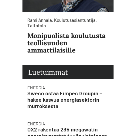
Rami Annala, Koulutusasiantuntija,
Taitotalo
Monipuolista koulutusta
teollisuuden
ammattilaisille
Luetuimmat
ENERGIA
Sweco ostaa Fimpec Groupin –
hakee kasvua energiasektorin
murroksesta
ENERGIA
OX2 rakentaa 235 megawatin
energiavarastot tuulipuistojensa