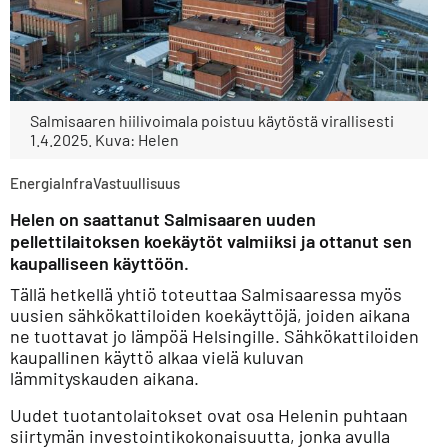
Salmisaaren hiilivoimala poistuu käytöstä virallisesti
1.4.2025. Kuva: Helen
Energia
Infra
Vastuullisuus
Helen on saattanut Salmisaaren uuden
pellettilaitoksen koekäytöt valmiiksi ja ottanut sen
kaupalliseen käyttöön.
Tällä hetkellä yhtiö toteuttaa Salmisaaressa myös
uusien sähkökattiloiden koekäyttöjä, joiden aikana
ne tuottavat jo lämpöä Helsingille. Sähkökattiloiden
kaupallinen käyttö alkaa vielä kuluvan
lämmityskauden aikana.
Uudet tuotantolaitokset ovat osa Helenin puhtaan
siirtymän investointikokonaisuutta, jonka avulla