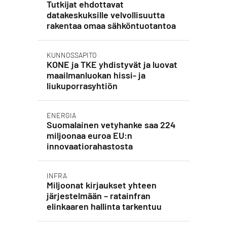
Tutkijat ehdottavat
datakeskuksille velvollisuutta
rakentaa omaa sähköntuotantoa
KUNNOSSAPITO
KONE ja TKE yhdistyvät ja luovat
maailmanluokan hissi- ja
liukuporrasyhtiön
ENERGIA
Suomalainen vetyhanke saa 224
miljoonaa euroa EU:n
innovaatiorahastosta
INFRA
Miljoonat kirjaukset yhteen
järjestelmään – ratainfran
elinkaaren hallinta tarkentuu