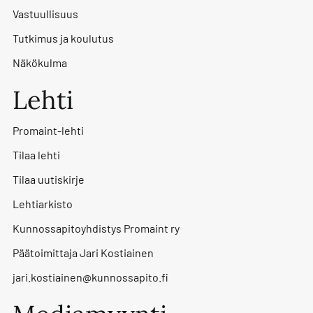
Vastuullisuus
Tutkimus ja koulutus
Näkökulma
Lehti
Promaint-lehti
Tilaa lehti
Tilaa uutiskirje
Lehtiarkisto
Kunnossapitoyhdistys Promaint ry
Päätoimittaja Jari Kostiainen
jari.kostiainen@kunnossapito.fi