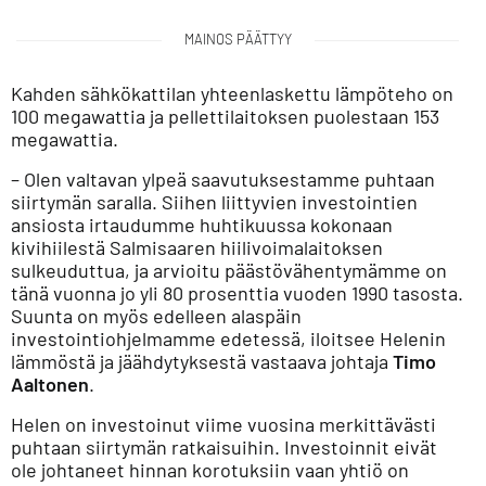
MAINOS PÄÄTTYY
Kahden sähkökattilan yhteenlaskettu lämpöteho on
100 megawattia ja pellettilaitoksen puolestaan 153
megawattia.
– Olen valtavan ylpeä saavutuksestamme puhtaan
siirtymän saralla. Siihen liittyvien investointien
ansiosta irtaudumme huhtikuussa kokonaan
kivihiilestä Salmisaaren hiilivoimalaitoksen
sulkeuduttua, ja arvioitu päästövähentymämme on
tänä vuonna jo yli 80 prosenttia vuoden 1990 tasosta.
Suunta on myös edelleen alaspäin
investointiohjelmamme edetessä, iloitsee Helenin
lämmöstä ja jäähdytyksestä vastaava johtaja
Timo
Aaltonen
.
Helen on investoinut viime vuosina merkittävästi
puhtaan siirtymän ratkaisuihin. Investoinnit eivät
ole johtaneet hinnan korotuksiin vaan yhtiö on