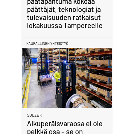
päätapahtuma kokoaa
päättäjät, teknologiat ja
tulevaisuuden ratkaisut
lokakuussa Tampereelle
KAUPALLINEN YHTEISTYÖ
SULZER
Alkuperäisvaraosa ei ole
pelkkä osa – se on