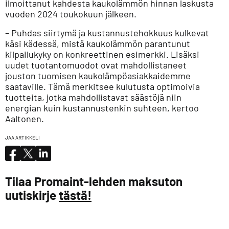
ilmoittanut kahdesta kaukolämmön hinnan laskusta
vuoden 2024 toukokuun jälkeen.
– Puhdas siirtymä ja kustannustehokkuus kulkevat
käsi kädessä, mistä kaukolämmön parantunut
kilpailukyky on konkreettinen esimerkki. Lisäksi
uudet tuotantomuodot ovat mahdollistaneet
jouston tuomisen kaukolämpöasiakkaidemme
saataville. Tämä merkitsee kulutusta optimoivia
tuotteita, jotka mahdollistavat säästöjä niin
energian kuin kustannustenkin suhteen, kertoo
Aaltonen.
JAA ARTIKKELI
Tilaa Promaint-lehden maksuton
uutiskirje
tästä!