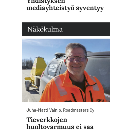
Yhdistyksen
mediayhteistyö syventyy
Näkökulma
Juha-Matti Vainio, Roadmasters Oy
Tieverkkojen
huoltovarmuus ei saa