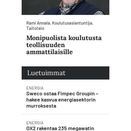
Rami Annala, Koulutusasiantuntija,
Taitotalo
Monipuolista koulutusta
teollisuuden
ammattilaisille
Luetuimmat
ENERGIA
Sweco ostaa Fimpec Groupin –
hakee kasvua energiasektorin
murroksesta
ENERGIA
OX2 rakentaa 235 megawatin