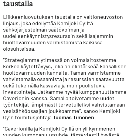
taustalla
Liikkeenluovutuksen taustalla on valtioneuvoston
linjaus, joka edellyttää Kemijoki Oy:ltä
sähköjärjestelmän säätövoiman ja
uudelleenkäynnistysresurssin sekä laajemmin
huoltovarmuuden varmistamista kaikissa
olosuhteissa.
“Strategiamme ytimessä on voimalaitostemme
korkea käytettävyys, joka on elintärkeää kansallisen
huoltovarmuuden kannalta. Tämän varmistamme
vahvistamalla osaamista ja resurssien saatavuutta
sekä tekemällä kasvavia ja monipuolistuvia
investointeja. Jatkamme hyvää kumppanuuttamme
Caverionin kanssa. Samalla toivotamme uudet
työntekijät lämpimästi tervetulleiksi vahvistamaan
vesisähköosaajien joukkoamme”, sanoo Kemijoki
Oy:n toimitusjohtaja
Tuomas Timonen
.
”Caverionilla ja Kemijoki Oy:llä on yli kymmenen
vuoden kumppanuussuhde, tämä viestii hyvästä