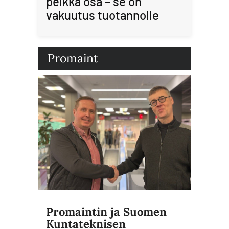
pelkkä osa – se on
vakuutus tuotannolle
Promaint
Promaintin ja Suomen
Kuntateknisen