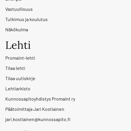
Vastuullisuus
Tutkimus ja koulutus
Näkökulma
Lehti
Promaint-lehti
Tilaa lehti
Tilaa uutiskirje
Lehtiarkisto
Kunnossapitoyhdistys Promaint ry
Päätoimittaja Jari Kostiainen
jari.kostiainen@kunnossapito.fi