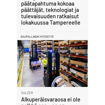
päätapahtuma kokoaa
päättäjät, teknologiat ja
tulevaisuuden ratkaisut
lokakuussa Tampereelle
KAUPALLINEN YHTEISTYÖ
SULZER
Alkuperäisvaraosa ei ole