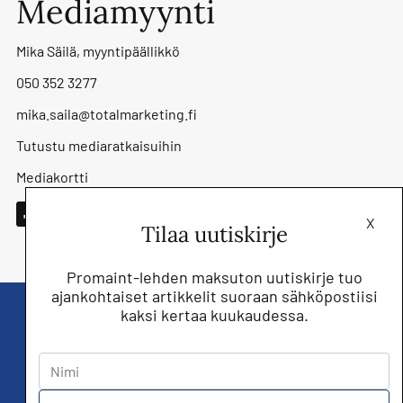
Mediamyynti
Mika Säilä, myyntipäällikkö
050 352 3277
mika.saila@totalmarketing.fi
Tutustu mediaratkaisuihin
Mediakortti
X
Tilaa uutiskirje
Promaint-lehden maksuton uutiskirje tuo
ajankohtaiset artikkelit suoraan sähköpostiisi
kaksi kertaa kuukaudessa.
Liity nyt saat Promaint lehden muiden