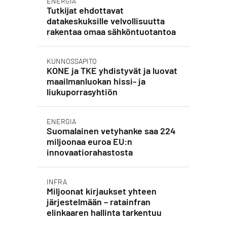
ENERGIA
Tutkijat ehdottavat
datakeskuksille velvollisuutta
rakentaa omaa sähköntuotantoa
KUNNOSSAPITO
KONE ja TKE yhdistyvät ja luovat
maailmanluokan hissi- ja
liukuporrasyhtiön
ENERGIA
Suomalainen vetyhanke saa 224
miljoonaa euroa EU:n
innovaatiorahastosta
INFRA
Miljoonat kirjaukset yhteen
järjestelmään – ratainfran
elinkaaren hallinta tarkentuu