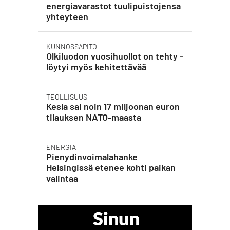
energiavarastot tuulipuistojensa
yhteyteen
KUNNOSSAPITO
Olkiluodon vuosihuollot on tehty -
löytyi myös kehitettävää
TEOLLISUUS
Kesla sai noin 17 miljoonan euron
tilauksen NATO-maasta
ENERGIA
Pienydinvoimalahanke
Helsingissä etenee kohti paikan
valintaa