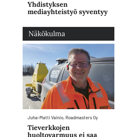
Yhdistyksen
mediayhteistyö syventyy
Näkökulma
Juha-Matti Vainio, Roadmasters Oy
Tieverkkojen
huoltovarmuus ei saa