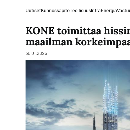
Uutiset
Kunnossapito
Teollisuus
Infra
Energia
Vastuu
KONE toimittaa hissi
maailman korkeimpaa
30.01.2025