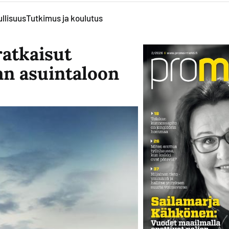
llisuus
Tutkimus ja koulutus
ratkaisut
n asuintaloon