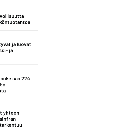
t
vollisuutta
köntuotantoa
yvät ja luovat
si- ja
anke saa 224
U:n
sta
et yhteen
ainfran
 tarkentuu