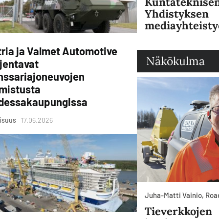
Kuntateknise
Yhdistyksen
mediayhteisty
ria ja Valmet Automotive
Näkökulma
jentavat
nssariajoneuvojen
lmistusta
dessakaupungissa
lisuus
17.06.2026
Juha-Matti Vainio, Ro
Tieverkkojen