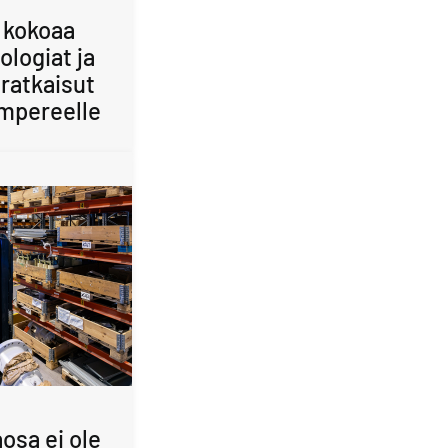
 kokoaa
ologiat ja
ratkaisut
mpereelle
osa ei ole