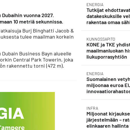
ENERGIA
Tutkijat ehdottava
u Dubaihin vuonna 2027.
datakeskuksille vel
maan 10 metriä sekunnissa.
rakentaa omaa säh
atkaisuja Burj Binghatti Jacob &
nuksesta tulee maailman korkein
KUNNOSSAPITO
KONE ja TKE yhdist
maailmanluokan his
u Dubain Business Bayn alueelle
liukuporrasyhtiön
rkin Central Park Towerin, joka
öön rakennettu torni (472 m).
ENERGIA
Suomalainen vetyh
miljoonaa euroa E
innovaatiorahasto
INFRA
Miljoonat kirjauks
järjestelmään – rat
elinkaaren hallinta