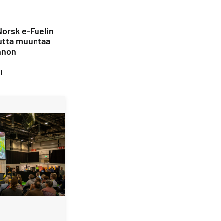
Norsk e-Fuelin
utta muuntaa
nnon
i