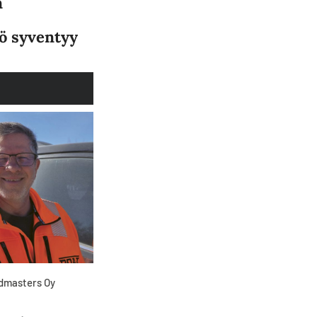
n
ö syventyy
admasters Oy