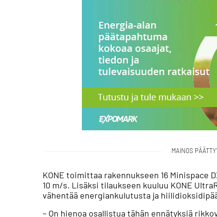
MAINOS PÄÄTTY
KONE toimittaa rakennukseen 16 Minispace DX
10 m/s. Lisäksi tilaukseen kuuluu KONE Ultra
vähentää energiankulutusta ja hiilidioksidipä
– On hienoa osallistua tähän ennätyksiä rikko