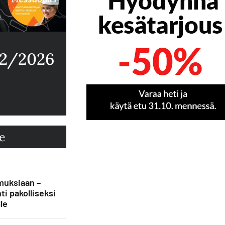
 2/2026
e
muksiaan –
ti pakolliseksi
le