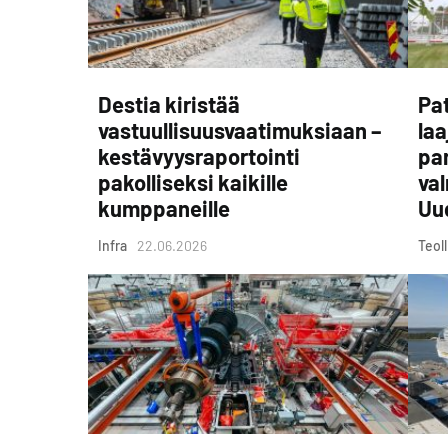
Destia kiristää
Pat
vastuullisuusvaatimuksiaan –
laa
kestävyysraportointi
pa
pakolliseksi kaikille
va
kumppaneille
Uu
Infra
22.06.2026
Teol