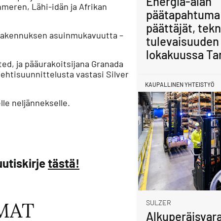
Energia-alan
meren, Lähi-idän ja Afrikan
päätapahtuma
päättäjät, tekn
rakennuksen asuinmukavuutta –
tulevaisuuden 
lokakuussa Ta
ted, ja pääurakoitsijana Granada
htisuunnittelusta vastasi Silver
KAUPALLINEN YHTEISTYÖ
le neljännekselle.
utiskirje
tästä!
MAT
SULZER
Alkuperäisvara