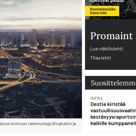
Promaint
Lue näköislehti
Tilaa lehti
Suosittelemm
INFRA
Destia kiristää
vastuullisuusvaati
kestävyysraportoin
kaikille kumppaneil
issa toimivan rakennuttaja Binghattin ja