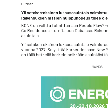
Uutiset
Yli satakerroksinen luksusasuintalo valmistu
Rakennuksen hissien huippunopeus tulee ole
KONE on valittu toimittamaan People Flow® -r
Co Residences -tornitaloon Dubaissa. Raken
asuintalo.
Yli satakerroksinen luksusasuintalo valmistu
vuonna 2027. Se ylittää korkeudessaan New Yo
on tällä hetkellä korkein pelkkään asuinkäytt
MAINOS