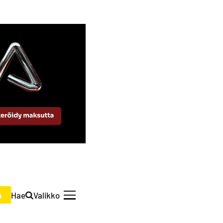
Hae
Valikko
A