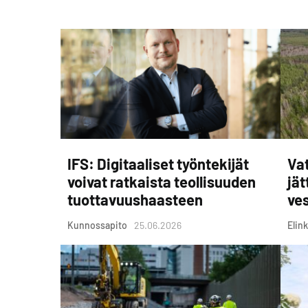
IFS: Digitaaliset työntekijät
Vat
voivat ratkaista teollisuuden
jät
tuottavuushaasteen
ves
Kunnossapito
25.06.2026
Elink