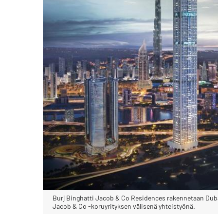
Burj Binghatti Jacob & Co Residences rakennetaan Duba
Jacob & Co ‑koruyrityksen välisenä yhteistyönä.