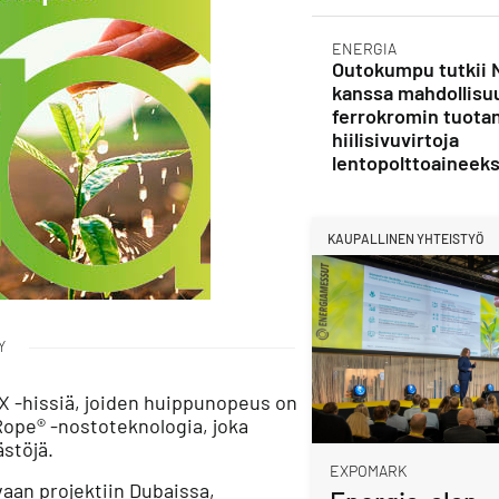
ENERGIA
Outokumpu tutkii 
kanssa mahdollisu
ferrokromin tuota
hiilisivuvirtoja
lentopolttoaineeks
KAUPALLINEN YHTEISTYÖ
Y
 -hissiä, joiden huippunopeus on
Rope® -nostoteknologia, joka
ästöjä.
EXPOMARK
vaan projektiin Dubaissa,