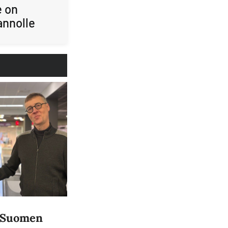
e on
annolle
a Suomen