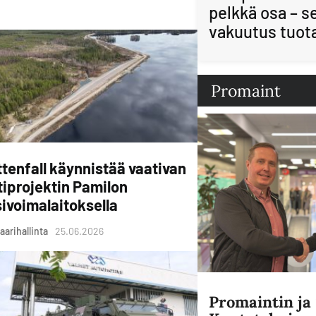
pelkkä osa – s
vakuutus tuot
Promaint
tenfall käynnistää vaativan
tiprojektin Pamilon
ivoimalaitoksella
aarihallinta
25.06.2026
Promaintin j